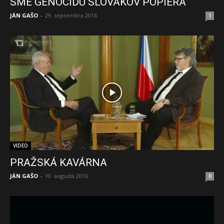
SME GENOCÍDU SLOVÁKOV POPIERA
JÁN GAŠO
-
29. septembra 2016
1
VIDEO
PRAŽSKÁ KAVÁRNA
JÁN GAŠO
-
10. augusta 2016
0