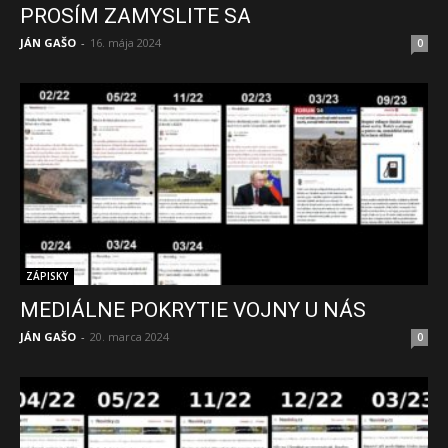
PROSÍM ZAMYSLITE SA
JÁN GAŠO
-
16. mája 2024
0
ZÁPISKY
MEDIÁLNE POKRYTIE VOJNY U NÁS
JÁN GAŠO
-
20. marca 2024
0