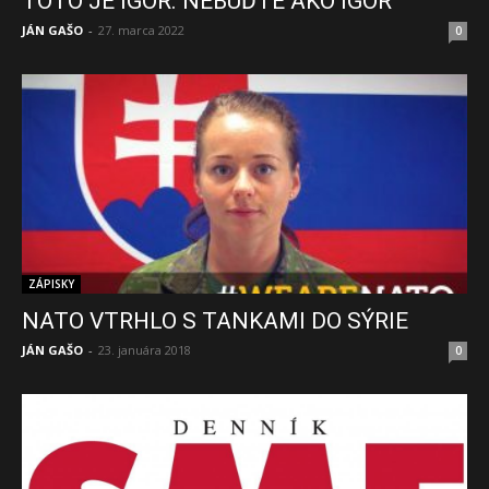
TOTO JE IGOR. NEBUĎTE AKO IGOR
JÁN GAŠO
-
27. marca 2022
0
ZÁPISKY
NATO VTRHLO S TANKAMI DO SÝRIE
JÁN GAŠO
-
23. januára 2018
0