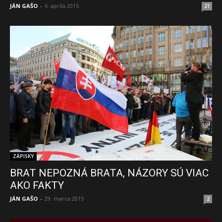
JÁN GAŠO
-
6. apríla 2015
21
ZÁPISKY
BRAT NEPOZNÁ BRATA, NÁZORY SÚ VIAC
AKO FAKTY
JÁN GAŠO
-
29. marca 2015
2