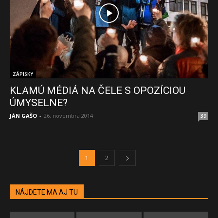
ZÁPISKY
KLAMÚ MÉDIÁ NA ČELE S OPOZÍCIOU
ÚMYSELNE?
JÁN GAŠO
-
26. novembra 2014
39
1
2
NÁJDETE MA AJ TU