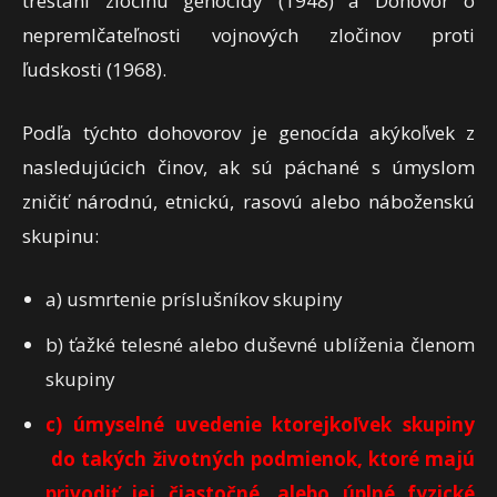
trestaní zločinu genocídy (1948) a Dohovor o
nepremlčateľnosti vojnových zločinov proti
ľudskosti (1968).
Podľa týchto dohovorov je genocída akýkoľvek z
nasledujúcich činov, ak sú páchané s úmyslom
zničiť národnú, etnickú, rasovú alebo náboženskú
skupinu:
a) usmrtenie príslušníkov skupiny
b) ťažké telesné alebo duševné ublíženia členom
skupiny
c) úmyselné uvedenie ktorejkoľvek skupiny
do takých životných podmienok, ktoré majú
privodiť jej čiastočné, alebo úplné fyzické