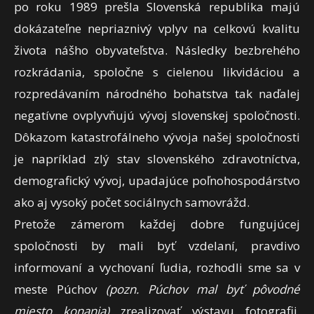
po roku 1989 prešla Sl
ovenská republika majú
dokázateľne nepriaznivý vplyv na celkovú kvalitu
života nášho obyvateľstva. Následky bezbrehého
rozkrádania, spoločne s cielenou likvidáciou a
rozpredávaním národného bohatstva tak naďalej
negatívne ovplyvňujú vývoj slovenskej spoločnosti.
Dôkazom katastrofálneho vývoja našej spoločnosti
je napríklad zlý stav slovenského zdravotníctva,
demografický vývoj, upadajúce poľnohospodárstvo
ako aj vysoký počet sociálnych samovrážd.
Pretože zámerom každej dobre fungujúcej
spoločnosti by mali byť vzdelaní, pravdivo
informovaní a vychovaní ľudia, rozhodli sme sa v
meste Púchov
(pozn. Púchov mal byť pôvodné
miesto konania)
zrealizovať výstavu fotografii,