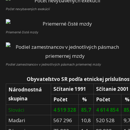
Počet nevybavených exekúcií
Priemerné čisté mzdy
Podiel zamestnancov v jednotlivých pásmach priemernej mzdy
Obyvateľstvo SR podľa etnickej príslušnos
Sčítanie 1991
Sčítanie 2001
Národnostná
skupina
Počet
%
Počet
%
Slováci
4 519 328
85,7
4 614 854
85
Maďari
567 296
10,8
520 528
9,