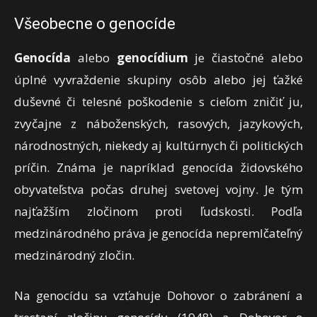
Všeobecne o genocíde
Genocída
alebo
genocídium
je čiastočné alebo
úplné vyvraždenie skupiny osôb alebo jej ťažké
duševné či telesné poškodenie s cieľom zničiť ju,
zvyčajne z náboženských, rasových, jazykových,
národnostných, niekedy aj kultúrnych či politických
príčin. Známa je napríklad genocída židovského
obyvateľstva počas druhej svetovej vojny. Je tým
najťažším zločinom proti ľudskosti. Podľa
medzinárodného práva je genocída nepremlčateľný
medzinárodný zločin.
Na genocídu sa vzťahuje Dohovor o zabránení a