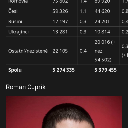
Rómovia
75 802
1,4
89 920
1,
Česi
59 326
1,1
44 620
0,
Rusíni
17 197
0,3
24 201
0,
Ukrajinci
13 281
0,3
10 814
0,
20 016 (+
0,
Ostatní/nezistené
22 105
0,4
nez.
(+1
54 502)
Spolu
5 274 335
5 379 455
Roman Cuprik