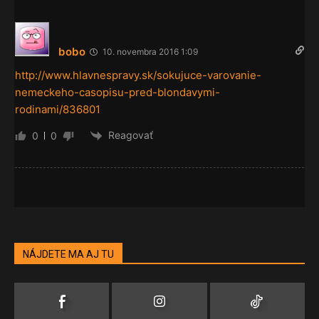
bobo
10. novembra 2016 1:09
http://www.hlavnespravy.sk/sokujuce-varovanie-
nemeckeho-casopisu-pred-blondavymi-
rodinami/836801
Reagovať
0
0
NÁJDETE MA AJ TU