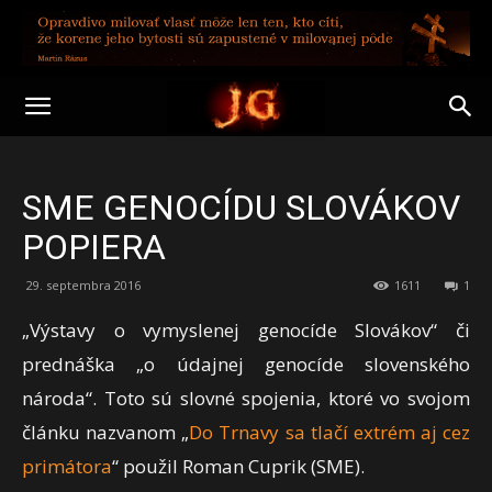
SME GENOCÍDU SLOVÁKOV
POPIERA
29. septembra 2016
1611
1
„Výstavy o vymyslenej genocíde Slovákov“ či
prednáška „o údajnej genocíde slovenského
národa“. Toto sú slovné spojenia, ktoré vo svojom
článku nazvanom „
Do Trnavy sa tlačí extrém aj cez
primátora
“ použil Roman Cuprik (SME).