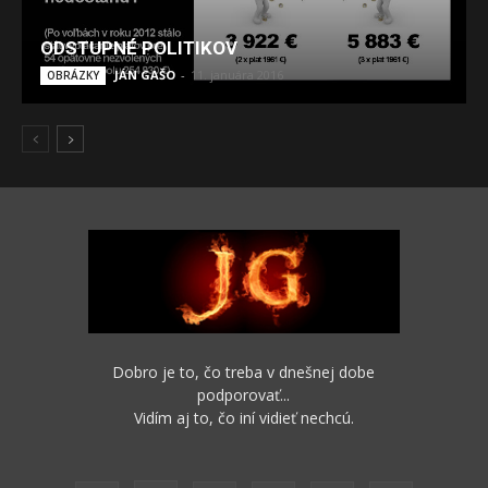
ODSTUPNÉ POLITIKOV
JÁN GAŠO
-
11. januára 2016
OBRÁZKY
Dobro je to, čo treba v dnešnej dobe
podporovať...
Vidím aj to, čo iní vidieť nechcú.