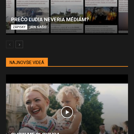
PREČO ĽUDIA NEVERIA MÉDIÁM?
JÁN GAŠO
-
10. marca 2023
ZÁPISKY
NAJNOVŠIE VIDEÁ