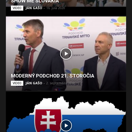
SHOW ME SLOVAKIA
JÁN GAŠO
-
16. júla 2020
VIDEO
MODERNÝ PODCHOD 21. STOROČIA
JÁN GAŠO
-
2. septembra 2018
VIDEO