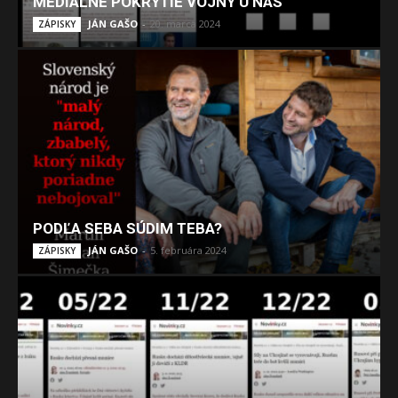
MEDIÁLNE POKRYTIE VOJNY U NÁS
JÁN GAŠO
-
20. marca 2024
ZÁPISKY
PODĽA SEBA SÚDIM TEBA?
JÁN GAŠO
-
5. februára 2024
ZÁPISKY