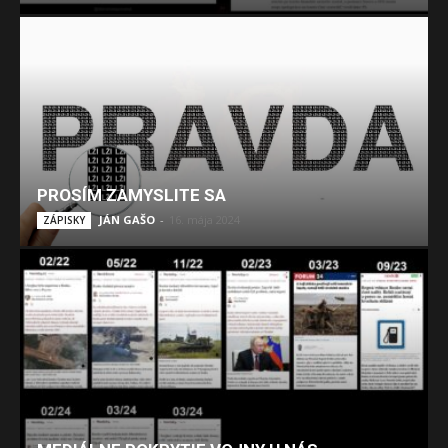
PROSÍM ZAMYSLITE SA
JÁN GAŠO
-
16. mája 2024
ZÁPISKY