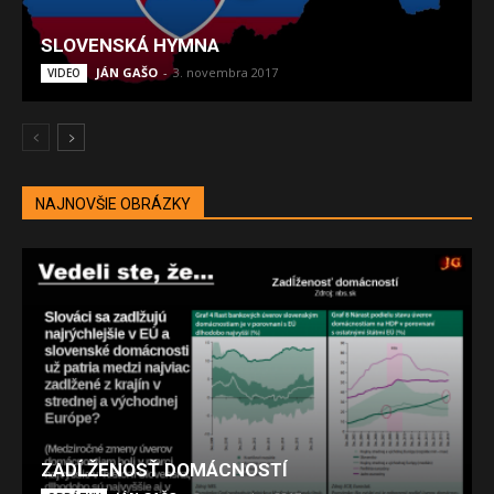
SLOVENSKÁ HYMNA
JÁN GAŠO
-
3. novembra 2017
VIDEO
NAJNOVŠIE OBRÁZKY
ZADĹŽENOSŤ DOMÁCNOSTÍ