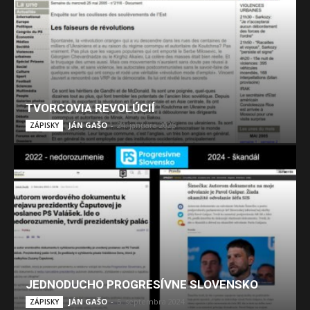
TVORCOVIA REVOLÚCIÍ
JÁN GAŠO
-
24. januára 2025
ZÁPISKY
JEDNODUCHO PROGRESÍVNE SLOVENSKO
JÁN GAŠO
-
5. septembra 2024
ZÁPISKY