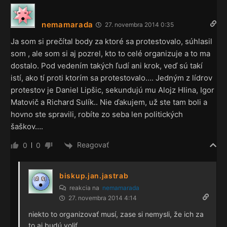
nemamarada
27. novembra 2014 0:35
Ja som si prečítal body za ktoré sa protestovalo, súhlasil
som , ale som si aj pozrel, kto to celé organizuje a to ma
dostalo. Pod vedením takých ľudí ani krok, veď sú takí
istí, ako tí proti ktorím sa protestovalo…. Jedným z lídrov
protestov je Daniel Lipšic, sekundujú mu Alojz Hlina, Igor
Matovič a Richard Sulík.. Nie ďakujem, už ste tam boli a
hovno ste spravili, robíte zo seba len politických
šaškov….
Reagovať
0
0
biskup.jan.jastrab
reakcia na
nemamarada
27. novembra 2014 4:14
niekto to organizovať musí, zase si nemysli, že ich za
to aj budú voliť