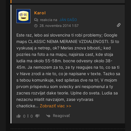
Karol
reakcia na
JÁN GAŠO
28. novembra 2014 1:57
Este raz, lebo asi slovencina ti robi problemy; Google
maps CLASSIC NEMA MERANIE VZDIALENOSTI. Si to
vyskusaj a netrep, ok? Merias znova blbosti,; ked
pozries na foto a na mapu, najsirsia cast, kde stoja
ludia ma okolo 55-58m. bocne odvesny okolo 38-
45m. Ja nemozem za to, ze ty reagujes na to, co sa ti
v hlave zrodi a nie to, co je napisane v texte. Tazko sa
s tebou komunikuje, ked splietas dve na tri, V mojom
prvom prispevku som sviecky ani nespomenul a ty
zacnes rozvijat dake teorie. Uplne do sveta. Ludia sa
nezacnu mlatit navzajom, zase vytvaras
chaoticke
…
Zobraziť viac >>
Reagovať
0
0