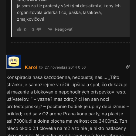
ja som za tie protesty všetkými desiatimi aj keby ich
organizovala úderka fico, paška, lašáková,
zmajkovičová
Reagovať
0
0
Karol
27. novembra 2014 0:56
Konspiracia nasa kazdodenna, neopustaj nas…. „Táto
stránka je samozrejme v réžii Lipšica a spol, čo dokazuje
aj mazanie a blokovanie nepohodlných príspevkov resp.
užívateľov. “ – vazne? mas zdroj? ci len sen noci
protestojanskej? – pocitanie bodiek je uplny debilizmus –
priklad; ked sa v O2 arene Praha kona party, na placi je
asi 7000ludi a dolna plocha ma velkost cca 3400m2. Tzn
nieco okolo 2.1 cloveka na m2 a to nie je nikto natlaceny
ako sardinka. Namestie pred branou na foto ma zhruba