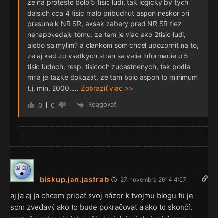
ze na proteste bolo 5 tisic ludi, tak logicky by tych
dalsich cca 4 tisic malo pribudnut aspon neskor pri
presune k NR SR, avsak zabery pred NR SR tiez
nenapovedaju tomu, ze tam je viac ako 2tisic ludi,
alebo sa mylim? a clankom som chcel upozornit na to,
ze aj ked zo vsetkych stran sa valia informacie o 5
tisic ludoch, resp. tisicoch zucastnenych, tak podla
mna je tazke dokazat, ze tam bolo aspon to minimum
t.j. min. 2000..
…
Zobraziť viac >>
Reagovať
0
0
biskup.jan.jastrab
27. novembra 2014 4:07
aj ja aj ja chcem pridať svoj názor k tvojmu blogu tu je
som zvedavý ako to bude pokračovať a ako to skončí.