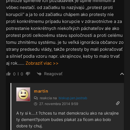
pretože splnenie ich požiadaviek je úplné minimum a
vôbec nestačí. od začiatku to nazývajú „protest proti
korupcii“ a ja to od začiatku chápem ako protesty nie
proti konkrétnemu prípadu korupcie v zdravotníctve a za
potrestanie konkrétnych niekoľkých páchateľov ale ako
protest proti celkovému stavu spoločnosti a proti celému
tomu zhnitému systému. je tu veľká ignorácia občanov zo
strany predsedu vlády, takže protesty by mali pokračovať
a silnieť podla vzoru napr. ukrajincov, keby to malo trvať
aj rok…
…
Zobraziť viac >>
Reagovať
0
0
martin
reakcia na
biskup.jan.jastrab
27. novembra 2014 9:59
A ty si k….t ?chces tu mat demokraciu ako na ukrajine
ty dement?potom budes plakat za ficom ako bolo
dobre ty chuj.