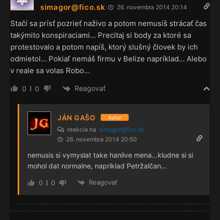
simagor@fico.sk
26. novembra 2014 20:14
Stačí sa prísť pozrieť naživo a potom nemusíš strácať čas
takýmito konspiraciami… Precitaj si body za ktoré sa
protestovalo a potom napíš, ktorý slušný človek by ich
odmietol… Pokiaľ nemáš firmu v Belize napríklad… Alebo
v reale sa volas Robo…
Reagovať
0
0
JÁN GAŠO
Autor
reakcia na
simagor@fico.sk
26. novembra 2014 20:50
nemusis si vymyslat take hanlive mena…kludne si si
mohol dat normalne, napriklad Petržalčan…
Reagovať
0
0