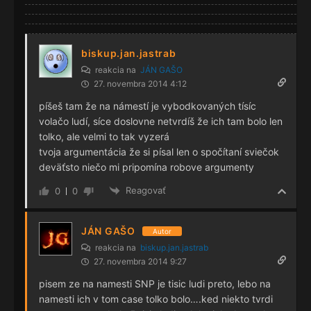
biskup.jan.jastrab
reakcia na
JÁN GAŠO
27. novembra 2014 4:12
píšeš tam že na námestí je vybodkovaných tísíc
volačo ludí, síce doslovne netvrdíš že ich tam bolo len
tolko, ale velmi to tak vyzerá
tvoja argumentácia že si písal len o spočítaní sviečok
deväťsto niečo mi pripomína robove argumenty
Reagovať
0
0
JÁN GAŠO
Autor
reakcia na
biskup.jan.jastrab
27. novembra 2014 9:27
pisem ze na namesti SNP je tisic ludi preto, lebo na
namesti ich v tom case tolko bolo….ked niekto tvrdi