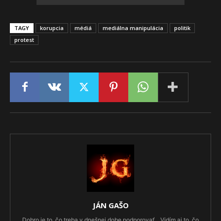
TAGY
korupcia
médiá
mediálna manipulácia
politik
protest
JÁN GAŠO
Dobro je to, čo treba v dnešnej dobe podporovať... Vidím aj to, čo