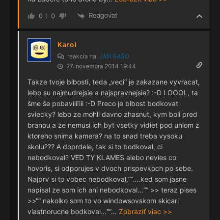
Reagovať
0
0
Karol
reakcia na
JÁN GAŠO
27. novembra 2014 19:44
Takze tvoje blbosti, teda „veci“ je zakazane vyvracat,
lebo su najmudrejsie a najspravnejsie? :-D LOOOL, ta
šme še pobaviiiľiii :-D Preco je blbost bodkovat
sviecky? lebo ze mohli davno zhasnut, kym boli pred
branou a ze nemusi ich byt vsetky vidiet pod uhlom z
ktoreho snima kamera? na to snad treba vysoku
skolu??? A doprdele, tak si to bodkoval, ci
nebodkoval? VED TY KLAMES alebo nevies co
hovoris, si odporujes v dvoch prispevkoch po sebe.
Najprv si to vobec nebodkoval,““….ked som jasne
napisal ze som ich ani nebodkoval…““ >> teraz pises
>>““ nakolko som to vo windowsovskom skicari
vlastnorucne bodkoval…““
…
Zobraziť viac >>