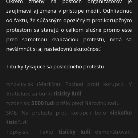
Okrem zmeny na postoch organizátorov je
zaujímavá aj zmena v prístupe médií. Odhliadnuc
od faktu, že súčasným opozičným protikorupčným
protestom sa starajú o celkom slušné promo ešte
pred samotnou realizáciou protestu, nedá sa
nevšimnúť si aj nasledovnú skutočnosť.
Titulky týkajúce sa posledného protestu:
tvnoviny.sk (Markíza): Pochod proti korupcii. V
Bratislave sa búrili
tisícky ľudí
tyzden.sk:
5000 ľudí
prišlo pred Národnú radu
SME: Na proteste proti korupcii bolo
niekoľko
tisíc
ľudí
Topky.sk: Takto
tisícky ľudí
demonštrovali: