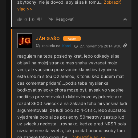
zbytocny, nie je dovod, aby si sa k tomu
…
Zobraziť
viac >>
Reagovať
0
0
JÁN GAŠO
Autor
reakcia na
Karol
27. novembra 2014 9:00
reagujem na teba posledny krat, lebo odkedy si sa
objavil na mojej stranke mas snahu vyvracat moje
veci, ale vacsinou pouzivanim klamstiev (vynimku
este urobim s tou O2 arenou, k tomu ked budem mat
cas komentar pridam)…podla teba myslienka
bodkovat sviecky chora moze byt, avsak vo vacsine
medii sa prezentovalo to Matovicove vyjadrenie ako
rozdal 3600 sviecok a na zaklade toho mi vacsina ludi
argumentovala, ze ludi bolo az 4-5tisic, lebo sucastou
vyjadrenia bolo aj ze posledny 50metrovy zastup ludi
uz sviecku nedostal…rovnako, kedze pred NRSR bola
nizsia intnenzita svetla, tak pocitat priamo osoby tam
na zabere toho dronu by
…
Zobraziť viac >>