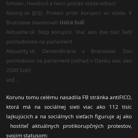
Srholec, Handzuš a herci poslali vláde odkaz!
Noviny.sk (JOJ): Protest proti korupcii vo vláde. V
Bratislave skandovali
tisíce ľudí
Aktualne.sk: Stop korupcii. Viac ako dve tisíc ľudí
pochodovalo na parlament
Aktuality.sk: Demonštrácie v Bratislave: Dav
pochodoval na parlament (odhad v článku viac ako
2500 ľudí)
atď…
Korunu tomu celému nasadila FB stránka antiFICO,
ktorá má na sociálnej sieti viac ako 112 tisíc
lajkujúcich a na sociálnych sieťach figuruje aj ako
hostiteľ aktuálnych protikorupčných protestov,
svojim statusom: