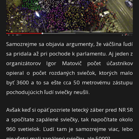
Samozrejme sa objavia argumenty, že väčšina ľudí
sa pridala až pri pochode k parlamentu. Aj jeden z
organizátorov Igor Matovič počet účastníkov
opieral o počet rozdaných sviečok, ktorých malo
byť 3600 a to sa ešte cca 50 metrovému zástupu
pochodujúcich ľudí sviečky neušli.
Avšak keď si opäť pozriete letecký záber pred NR SR
a spočítate zapálené sviečky, tak napočítate okolo
960 svetielok. Ľudí tam je samozrejme viac, lebo
nie všetci mali zapálenú sviečku, ale 5000?