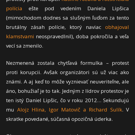
polícia
ešte pod vedením Daniela Lipšica
(mimochodom dodnes sa slušným ľuďom za tento
brutálny zásah polície, ktorý naviac
obhajoval
klamstvami
neospravedlnil), doba pokročila a veľa
vecí sa zmenilo.
Nezmenená zostala chytľavá formulka – protest
proti korupcii. Avšak organizátori sú už viac ako
známi. A aj keď to môže vyznievať neuveriteľne, ale
áno, bohužiaľ je to tak. Jedným z lídrov protestov je
ten istý Daniel Lipšic, čo v roku 2012… Sekundujú
mu
Alojz Hlina, Igor Matovič a Richard Sulík
. V
skratke povedané, súčasná opozičná úderka.