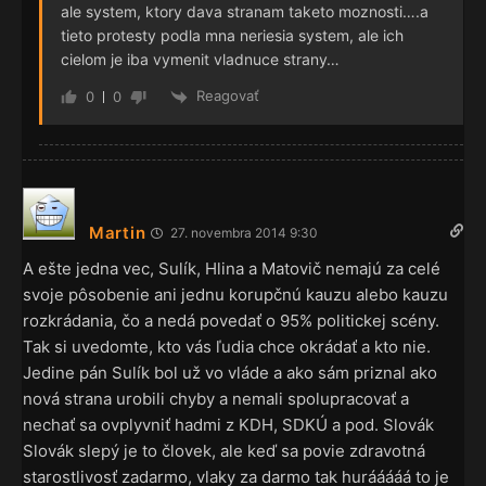
ale system, ktory dava stranam taketo moznosti….a
tieto protesty podla mna neriesia system, ale ich
cielom je iba vymenit vladnuce strany…
Reagovať
0
0
Martin
27. novembra 2014 9:30
A ešte jedna vec, Sulík, Hlina a Matovič nemajú za celé
svoje pôsobenie ani jednu korupčnú kauzu alebo kauzu
rozkrádania, čo a nedá povedať o 95% politickej scény.
Tak si uvedomte, kto vás ľudia chce okrádať a kto nie.
Jedine pán Sulík bol už vo vláde a ako sám priznal ako
nová strana urobili chyby a nemali spolupracovať a
nechať sa ovplyvniť hadmi z KDH, SDKÚ a pod. Slovák
Slovák slepý je to človek, ale keď sa povie zdravotná
starostlivosť zadarmo, vlaky za darmo tak hurááááá to je