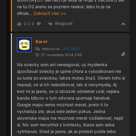
na tu O2 arenu sa pozriem neskor, lebo to je na
dlhsie
…
Zobraziť viac >>
Reagovať
0
0
Karol
reakcia na
JÁN GAŠO
27. novembra 2014 2:40
Na sviecky som ani nereagoval, uz myslienka
spocitavat sviecky je uplne chora a vybodkovani nie
su ludia so svieckou, takze motas 2na3. Okrem toho si
nepisal, ze si ich nebodkoval, tak si nevymyslaj. Aj
ked mi je jasne, ze si obrazok odniekial vzal; nejaka
banda blbcov s tym odvcera spamuje fakebuk.
Google maps nema moznost merat, preto ti to
vychadza zle; skus este jeden pokus. Jedna
slovenska mapa ma moznost merat vzdialenost, najdi
si. Nic som nevytrhol z kontextu, ibaze sam seba
vytrhavas. Snad je jasne, ak je protest podla teba