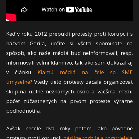
Keď v roku 2012 prepukli protesty proti korupcii s
názvom Gorila, určite si všetci spomínate na
spôsob, ako naše médiá buď neinformovali, resp.
informovali veľmi klamlivo, tak ako som dokázal aj
v článku
Klamú médiá na čele so SME
úmyselne?
Vtedy tieto protesty začala organizovať
skupina úplne neznámych osôb a väčšina médií
počet zúčastnených na prvom proteste výrazne
podhodnotila.
Avšak necelé dva roky potom, ako pôvodné
protesty proti korupcii
násilne rozbila a rozstrieľala