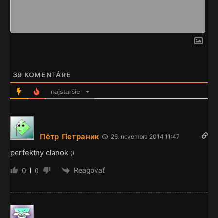
39
KOMENTÁRE
najstaršie
Пётр Петраник
26. novembra 2014 11:47
perfektny clanok ;)
Reagovať
0
0