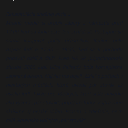
Rekapitulácia dnešnej akcie…
Mnohé médiá si urobili zábery z námestia pred
17:00 keď sa ľudia ešte len schádzali. Postupne sa
snažili korigovať počty účastníkov. Reálne bolo
najviac ľudí o 17:30 – 19:30, keď sa k pochodu
pridávali ďalší a
ďalší. Pred NR SR pripochodovalo
zhruba 5000 ľudí. Ulica Palisády bola komepletne
zaplnená davom. Najviac ma dojali „čísla“ o počtoch v
niektorých médiách, ktoré uviedli pár stovák až
tisícka ľudí. Takže pre všetkých, ktorí stále nevedia
ako vyzerá „pár stovák“, pripájam fotky. Zajtra ráno
skúsime aj nejaké video. Prosím o zdieľanie, nech
celé Slovensko vidí tých „pár stovák“