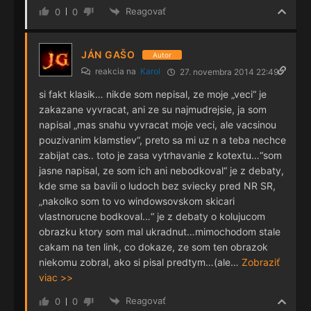
Reagovať
0
0
JÁN GAŠO
Autor
reakcia na
Karol
27. novembra 2014 22:49
si fakt klasik… nikde som nepisal, ze moje „veci“ je
zakazane vyvracat, ani ze su najmudrejsie, ja som
napisal „mas snahu vyvracat moje veci, ale vacsinou
pouzivanim klamstiev“, preto sa mi uz n a teba nechce
zabijat cas.. toto je zasa vytrhavanie z kotextu…“som
jasne napisal, ze som ich ani nebodkoval“ je z debaty,
kde sme sa bavili o ludoch bez sviecky pred NR SR,
„nakolko som to vo windowsovskom skicari
vlastnorucne bodkoval…“ je z debaty o kolujucom
obrazku ktory som mal ukradnut…mimochodom stale
cakam na ten link, co dokaze, ze som ten obrazok
niekomu zobral, ako si pisal predtym…(ale
…
Zobraziť
viac >>
Reagovať
0
0