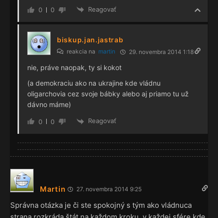
Reagovať
0
0
biskup.jan.jastrab
reakcia na
martin
29. novembra 2014 1:18
nie, práve naopak, ty si kokot
(a demokraciu ako na ukrajine kde vládnu
oligarchovia cez svoje bábky alebo aj priamo tu už
dávno máme)
Reagovať
0
0
Martin
27. novembra 2014 9:25
Správna otázka je či ste spokojný s tým ako vládnuca
strana rozkráda štát na každom kroku, v každej sfére kde