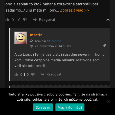
ono a zaplatí to kto? hahaha zdravotná starostlivosť
zadarmo…tu ju máte milióny
…
Zobraziť viac >>
Reagovať
0
0
martin
reakcia na
Martin
27. novembra 2014 10:09
A co Lipsic?Ten je tiez cisty?Zasadne neverim nikomu
komu robia cezpolne media reklamu.Matovica som
volil ale toto smrdi..
Reagovať
0
0
JÁN GAŠO
Autor
Tieto stránky používajú súbory cookies. Tým, že na stránkach
39
reakcia na
Martin
zotrváte, súhlasíte s tým, že ich môžeme používať.
27. novembra 2014 10:11
Súhlasím
Viac informácií
ako som spominal vyssie, ja vidim problem v