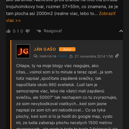
trojuholnikovy tvar, rozmer 37x55m, co znamena, ze je
tam plocha asi 2000m2 (realne viac, lebo to
…
Zobraziť
viac >>
Reagovať
0
0
JÁN GAŠO
Autor
reakcia na
Karol
27. novembra 2014 1:58
Chlape, ty na moje blogy viac reagujes, ako
citas….vsimol som si to minule a teraz opat…ja som
totiz napisal „spočítate zapálené sviečky, tak
napočítate okolo 960 svetielok. Ľudí tam je
samozrejme viac, lebo nie všetci mali zapálenú
sviečku, ale 5000?“ tak nechapem co tu zvyraznujes,
ze som nevybodkoval vsetkych…ked som jasne
napisal ze som ich ani nebodkoval… Co sa tyka
plochy, ked som si to ja hodil do google map, vyslo
mi, ze ludia zaberaju plochu necelych 1500 metrov
stvorcovych…ale nech je teda ta tvoja 2 tisicova:)) ale