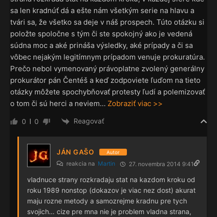
sa len kradnúť dá a ešte nám všetkým serie na hlavu a
tvári sa, že všetko sa deje v náš prospech. Túto otázku si
položte spoločne s tým či ste spokojný ako je vedená
súdna moc a aké prináša výsledky, aké prípady a či sa
vôbec nejakým legitímnym prípadom venuje prokuratúra.
Prečo nebol vymenovaný právoplatne zvolený generálny
prokurátor pán Čentéš a keď zodpoviete ľuďom na tieto
otázky môžete spochybňovať protesty ľudí a polemizovať
o tom či sú herci a neviem
…
Zobraziť viac >>
Reagovať
0
0
JÁN GAŠO
Autor
reakcia na
Martin
27. novembra 2014 9:41
vladnuce strany rozkradaju stat na kazdom kroku od
roku 1989 nonstop (dokazov je viac nez dost) akurat
maju rozne metody a samozrejme kradnu pre tych
svojich… cize pre mna nie je problem vladna strana,