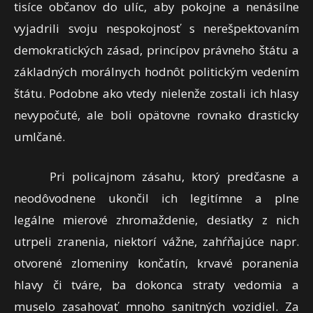
tisíce občanov do ulíc, aby pokojne a nenásilne
vyjadrili svoju nespokojnosť s nerešpektovaním
demokratických zásad, princípov právneho štátu a
základných morálnych hodnôt politickým vedením
štátu. Podobne ako vtedy nielenže zostali ich hlasy
nevypočuté, ale boli opätovne rovnako drasticky
umlčané.
Pri policajnom zásahu, ktorý predčasne a
neodôvodnene ukončil ich legitímne a plne
legálne mierové zhromaždenie, desiatky z nich
utrpeli zranenia, niektorí vážne, zahŕňajúce napr.
otvorené zlomeniny končatín, krvavé poranenia
hlavy či tváre, ba dokonca straty vedomia a
muselo zasahovať mnoho sanitných vozidiel. Za