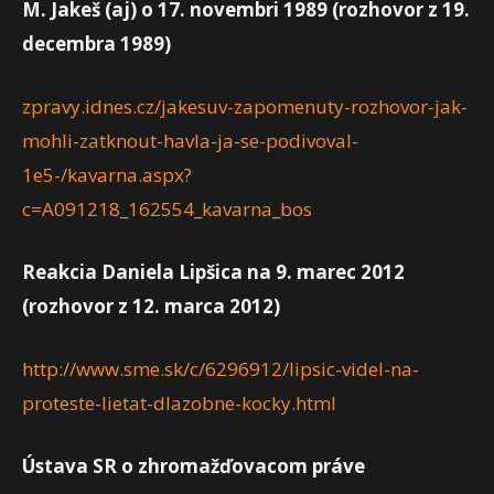
M. Jakeš (aj) o 17. novembri 1989 (rozhovor z 19.
decembra 1989)
zpravy.idnes.cz/jakesuv-zapomenuty-rozhovor-jak-
mohli-zatknout-havla-ja-se-podivoval-
1e5-/kavarna.aspx?
c=A091218_162554_kavarna_bos
Reakcia Daniela Lipšica na 9. marec 2012
(rozhovor z 12. marca 2012)
http://www.sme.sk/c/6296912/lipsic-videl-na-
proteste-lietat-dlazobne-kocky.html
Ústava SR o zhromažďovacom práve