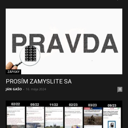
ZÁPISKY
PROSÍM ZAMYSLITE SA
JÁN GAŠO
-
16. mája 2024
0