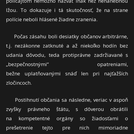
policajtom nemožno nazvať inak než nehanebnou
lžou. To dokazuje i tá skutočnosť, že na strane
polície neboli hlásené žiadne zranenia.
Počas zásahu boli desiatky občanov arbitrárne,
t.j. nezákonne zatknuté a až niekoľko hodín bez
udania dôvodu, teda protiprávne zadržiavané s
„bezpečnostnými“ opatreniami,
bežne uplatňovanými snáď len pri najťažších
zločincoch.
Postihnutí občania sa následne, veriac v aspoň
zvyšky právneho štátu, s dôverou obrátili
na kompetentné orgány so žiadosťami o
prešetrenie tejto pre nich mimoriadne