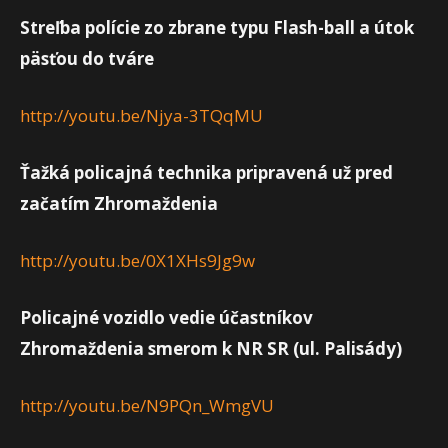
Streľba polície zo zbrane typu Flash-ball a útok
päsťou do tváre
http://youtu.be/Njya-3TQqMU
Ťažká policajná technika pripravená už pred
začatím Zhromaždenia
http://youtu.be/0X1XHs9Jg9w
Policajné vozidlo vedie účastníkov
Zhromaždenia smerom k NR SR (ul. Palisády)
http://youtu.be/N9PQn_WmgVU