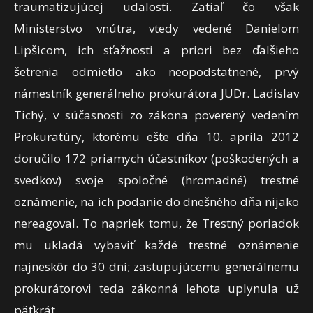
traumatizujúcej udalosti. Zatiaľ čo však
Ministerstvo vnútra, vtedy vedené Danielom
Lipšicom, ich sťažnosti a priori bez ďalšieho
šetrenia odmietlo ako neopodstatnené, prvý
námestník generálneho prokurátora JUDr. Ladislav
Tichý, v súčasnosti zo zákona poverený vedením
Prokuratúry, ktorému ešte dňa 10. apríla 2012
doručilo 172 priamych účastníkov (poškodených a
svedkov) svoje spoločné (hromadné) trestné
oznámenie, na ich podanie do dnešného dňa nijako
nereagoval. To napriek tomu, že Trestný poriadok
mu ukladá vybaviť každé trestné oznámenie
najneskôr do 30 dní; zastupujúcemu generálnemu
prokurátorovi teda zákonná lehota uplynula už
päťkrát.