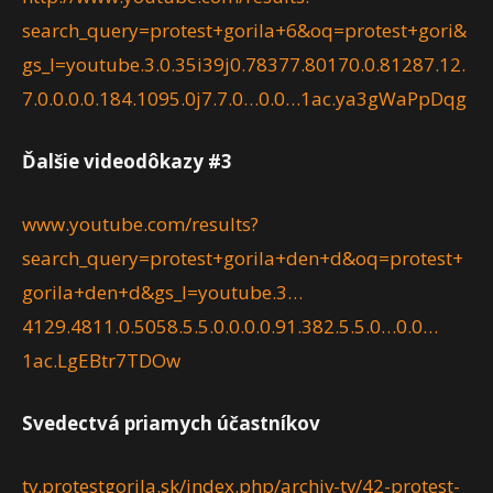
search_query=protest+gorila+6&oq=protest+gori&
gs_l=youtube.3.0.35i39j0.78377.80170.0.81287.12.
7.0.0.0.0.184.1095.0j7.7.0…0.0…1ac.ya3gWaPpDqg
Ďalšie videodôkazy #3
www.youtube.com/results?
search_query=protest+gorila+den+d&oq=protest+
gorila+den+d&gs_l=youtube.3…
4129.4811.0.5058.5.5.0.0.0.0.91.382.5.5.0…0.0…
1ac.LgEBtr7TDOw
Svedectvá priamych účastníkov
tv.protestgorila.sk/index.php/archiv-tv/42-protest-