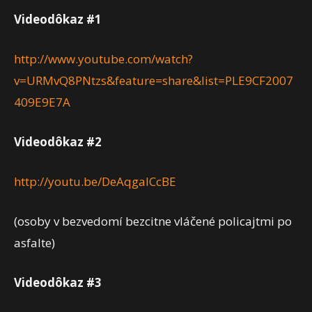
Videodôkaz #1
http://www.youtube.com/watch?
v=URMvQ8PNtzs&feature=share&list=PLE9CF2007
409E9E7A
Videodôkaz #2
http://youtu.be/DeAqgalCcBE
(osoby v bezvedomí bezcitne vláčené policajtmi po
asfalte)
Videodôkaz #3