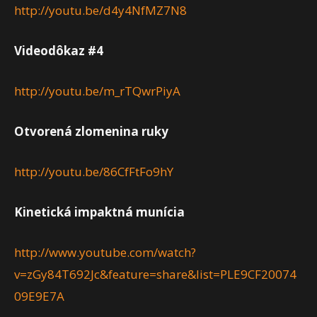
http://youtu.be/d4y4NfMZ7N8
Videodôkaz #4
http://youtu.be/m_rTQwrPiyA
Otvorená zlomenina ruky
http://youtu.be/86CfFtFo9hY
Kinetická impaktná munícia
http://www.youtube.com/watch?
v=zGy84T692Jc&feature=share&list=PLE9CF20074
09E9E7A