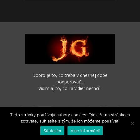
Dobro je to, čo treba v dnešnej dobe
podporovať...
Vidím aj to, čo iní vidieť nechcú.
Tieto stránky používajú súbory cookies. Tým, že na stránkach
zotrváte, súhlasíte s tým, že ich môžeme používať.
Súhlasím
Viac informácií