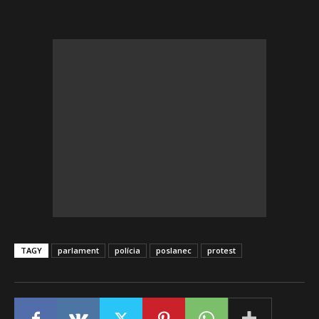
TAGY
parlament
polícia
poslanec
protest