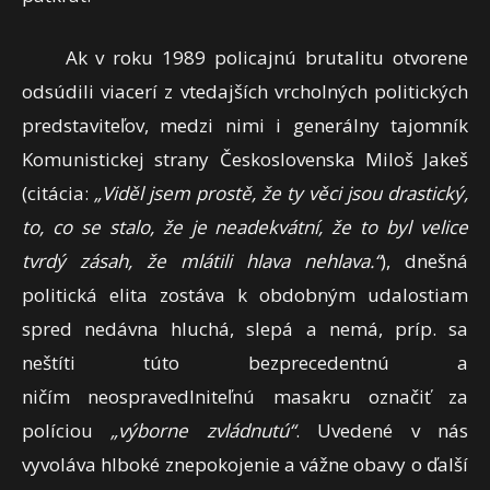
Ak v roku 1989 policajnú brutalitu otvorene
odsúdili viacerí z vtedajších vrcholných politických
predstaviteľov, medzi nimi i generálny tajomník
Komunistickej strany Československa Miloš Jakeš
(citácia:
„Viděl jsem prostě, že ty věci jsou drastický,
to, co se stalo, že je neadekvátní,
že to byl velice
tvrdý zásah, že mlátili hlava nehlava.“
), dnešná
politická elita zostáva k obdobným udalostiam
spred nedávna hluchá, slepá a nemá, príp. sa
neštíti túto bezprecedentnú a
ničím neospravedlniteľnú masakru označiť za
políciou
„výborne zvládnutú“
. Uvedené v nás
vyvoláva hlboké znepokojenie a vážne obavy o ďalší