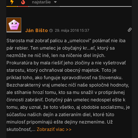
najstaršie
Ján Bišto
29. mája 2016 15:37
Starosta mal zobrať palicu a „umelcovi“ polámať nie iba
pár rebier. Ten umelec je obyčajný kr…eľ, ktorý sa
nezmôže ne nič iné, len na ničenie diel iných.
Prokuratúra by mala riešiť jeho zločiny a nie vyšetrovať
starostu, ktorý ochraňoval obecný majetok. Toto je
príklad toho, ako funguje spravodlivosť na Slovensku.
Bezcharakterný vraj umelec ničí naše spoločné hodnoty,
ale stíhanie hrozí tomu, kto sa mu snažil v protiprávnej
činnosti zabrániť. Dotyčný pán umelec nedospel ešte k
tomu, aby uznal, že toto všetko, aj obdobie socializmu, je
súčasťou našich dejín a zatieraním diel, ktoré túto
minulosť pripomínajú ešte dejiny nezmeníme. Už
skutočnosť,
…
Zobraziť viac >>