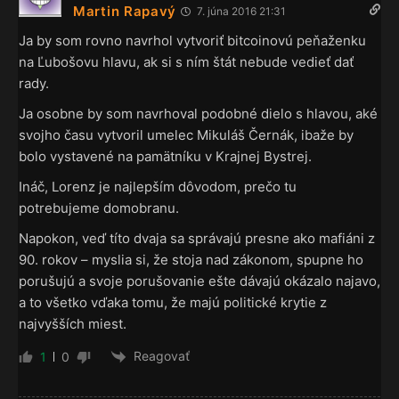
Martin Rapavý
7. júna 2016 21:31
Ja by som rovno navrhol vytvoriť bitcoinovú peňaženku
na Ľubošovu hlavu, ak si s ním štát nebude vedieť dať
rady.
Ja osobne by som navrhoval podobné dielo s hlavou, aké
svojho času vytvoril umelec Mikuláš Černák, ibaže by
bolo vystavené na pamätníku v Krajnej Bystrej.
Ináč, Lorenz je najlepším dôvodom, prečo tu
potrebujeme domobranu.
Napokon, veď títo dvaja sa správajú presne ako mafiáni z
90. rokov – myslia si, že stoja nad zákonom, spupne ho
porušujú a svoje porušovanie ešte dávajú okázalo najavo,
a to všetko vďaka tomu, že majú politické krytie z
najvyšších miest.
Reagovať
1
0