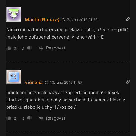
Martin Rapavý
7. júna 2016 21:56
Niečo mi na tom Lorenzovi prekáža… aha, už viem – príliš
málo jeho obľúbenej červenej v jeho tvári. :-D
Reagovať
0
0
vierona
18. júna 2016 11:57
umelcom ho zacali nazyvat zapredane media!!Clovek
ktorí verejne obcuje nahy na sochach to nema v hlave v
priadku.alebo je uchyl!! /Kosice /
Reagovať
0
0