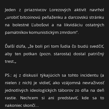
Jeden z priaznivcov Lorezových aktivít navrhol
„
urobiť bitcoinovú peňaženku a darcovskú stránku
na bolestné Ľubošovi a na likvidáciu ostatných
pamätníkov komunistickým zmrdom“.
Ďalší dúfa, „
že boli pri tom ľudia čo budú svedčiť,
aby ten potkan (pozn. starosta) dostal patričný
trest.
„
PS.: aj z diskusií týkajúcich sa tohto incidentu (a
nielen z nich) je vidieť, ako vzájomná nevraživosť
jednotlivých ideologických táborov zo dňa na deň
rastie. Nechcem si ani predstaviť, kde sa to
nakoniec skončí…