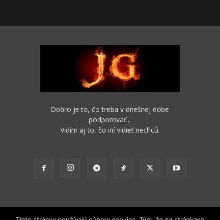
Dobro je to, čo treba v dnešnej dobe
podporovať...
Vidím aj to, čo iní vidieť nechcú.
Tieto stránky používajú súbory cookies. Tým, že na stránkach