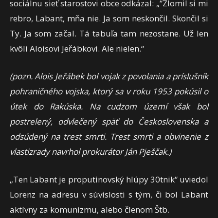
sociálnu sieť starostovi obce odkázal: „“Zlomil si mi
rebro, Labant, mňa nie. Ja som neskončil. Skončil si
Ty. Ja som začal. Tá tabuľa tam nezostane. Už len
kvôli Aloisovi Jeřábkovi. Ale nielen.“
(pozn. Alois Jeřábek bol vojak z povolania a príslušník
pohraničného vojska, ktorý sa v roku 1953 pokúsil o
útek do Rakúska. Na cudzom území však bol
postrelený, odvlečený späť do Československa a
odsúdený na trest smrti. Trest smrti a obvinenie z
vlastizrady navrhol prokurátor Ján Pješčak.)
„
Ten Labant je proputinovský hlúpy 30tnik“ uviedol
Lorenz na adresu v súvislosti s tým, či bol Labant
aktívny za komunizmu, alebo členom Štb.