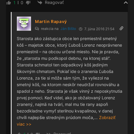
Reagovať
1
0
Martin Rapavý
reakcia na
Ján Bišto
7. júna 2016 21:54
Starosta ako zástupca obce len premiestnil smetný
kôš – majetok obce, ktorý Ľuboš Lorenz neoprávnene
premiestnil – na obcou určené miesto. Nie je pravda,
že „starosta mu podkopol debnu, na ktorej stál“.
Starosta schmatol ten odpadkový kôš jediným
šikovným chmatom. Pokiaľ ide o zranenia Ľuboša
Lorenza, za tie si môže sám tým, že vyliezol na
smetný kôš, na ktorom neskôr neudržal rovnováhu a
spadol z neho. Starosta je však vinný z neposkytnutia
prvej pomoci. Keď videl, ako je obžalovaný Lorenz
zranený, najmä na tvári, mal mu tie rany aspoň
bezodkladne vymyť sterilnou kvapalinou, v danej
chvíli najlepšie stredným prúdom moča,
…
Zobraziť
viac >>