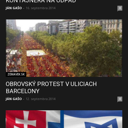
KONTAJNERA NA ODPAD
JÁN GAŠO
-
16. septembra 2014
0
ZEMAVEK.SK
OBROVSKÝ PROTEST V ULICIACH
BARCELONY
JÁN GAŠO
-
12. septembra 2014
0