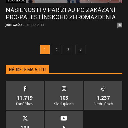
ZEMAVEK.SK
NÁSILNOSTI V PARÍŽI AJ PO ZAKÁZANÍ
PRO-PALESTÍNSKOHO ZHROMAŽDENIA
JÁN GAŠO
-
20. júla 2014
0
1
2
3
NÁJDETE MA AJ TU
11,719
103
1,237
Fanúšikov
Sledujúcich
Sledujúcich
104
6