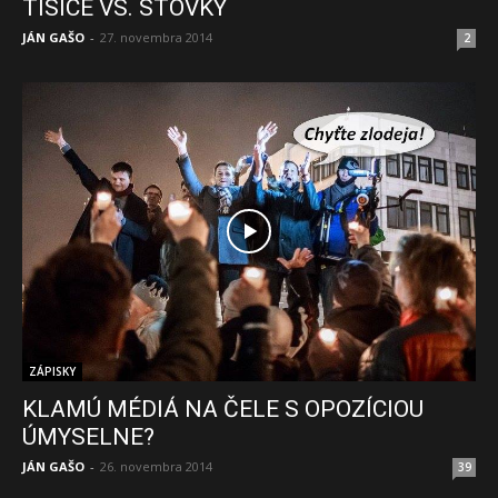
TISÍCE VS. STOVKY
JÁN GAŠO
-
27. novembra 2014
2
ZÁPISKY
KLAMÚ MÉDIÁ NA ČELE S OPOZÍCIOU
ÚMYSELNE?
JÁN GAŠO
-
26. novembra 2014
39