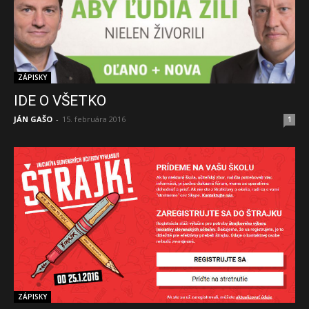
ZÁPISKY
IDE O VŠETKO
JÁN GAŠO
-
15. februára 2016
1
ZÁPISKY