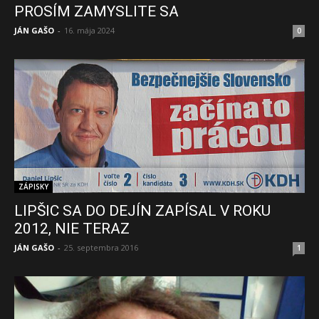
PROSÍM ZAMYSLITE SA
JÁN GAŠO
-
16. mája 2024
0
ZÁPISKY
LIPŠIC SA DO DEJÍN ZAPÍSAL V ROKU
2012, NIE TERAZ
JÁN GAŠO
-
25. septembra 2016
1