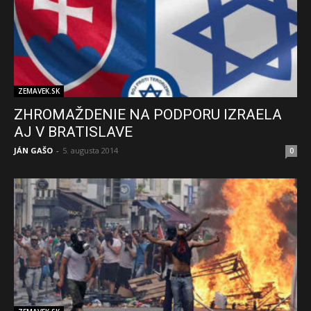
ZEMAVEK.SK
ZHROMAŽDENIE NA PODPORU IZRAELA
AJ V BRATISLAVE
JÁN GAŠO
-
5. augusta 2014
0