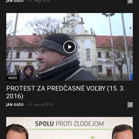
JÁN GAŠO
-
29. mája 2016
8
VIDEO
PROTEST ZA PREDČASNÉ VOĽBY (15. 3.
2016)
JÁN GAŠO
-
16. marca 2016
2