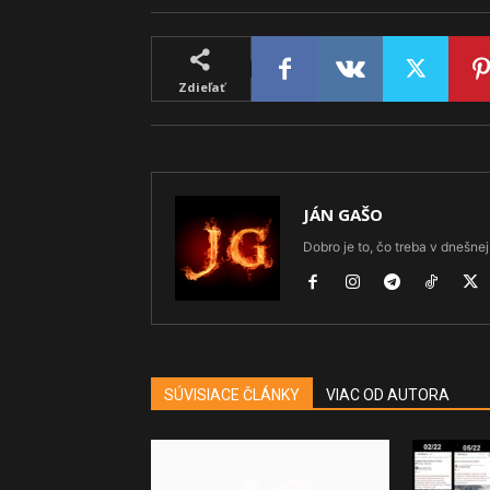
Zdieľať
JÁN GAŠO
Dobro je to, čo treba v dnešnej 
SÚVISIACE ČLÁNKY
VIAC OD AUTORA