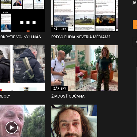
JÁ
ZÁPISKY
A
OKRYTIE VOJNY U NÁS
PREČO ĽUDIA NEVERIA MÉDIÁM?
Č
ZÁPISKY
MBOLY
ŽIADOSŤ OBČANA