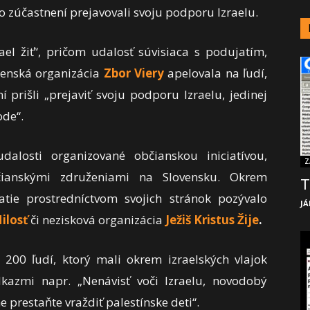
 zúčastnení prejavovali svoju podporu Izraelu.
ael žiť“, pričom udalosť súvisiaca s podujatím,
oženská organizácia
Zbor Viery
apelovala na ľudí,
prišli „prejaviť svoju podporu Izraelu, jedinej
ode“.
alosti organizované občianskou iniciatívou,
Z
čianskými združeniami na Slovensku. Okrem
T
ie prostredníctvom svojich stránok pozývalo
JÁ
ilosť
či nezisková organizácia
Ježiš Kristus Žije
.
200 ľudí, ktorý mali okrem izraelských vlajok
kazmi napr. „Nenávisť voči Izraelu, novodobý
prestaňte vraždiť palestínske deti“.