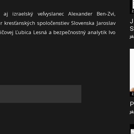
Z
aj izraelský veľvyslanec Alexander Ben-Zvi,
J
r kresťanských spoločenstiev Slovenska Jaroslav
S
dičovej Ľubica Lesná a bezpečnostný analytik Ivo
JÁ
Z
P
JÁ