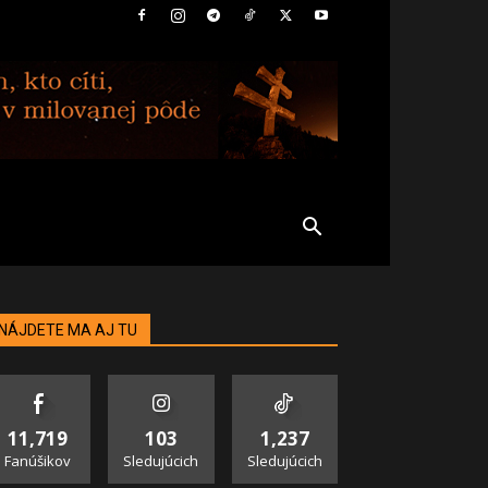
NÁJDETE MA AJ TU
11,719
103
1,237
Fanúšikov
Sledujúcich
Sledujúcich