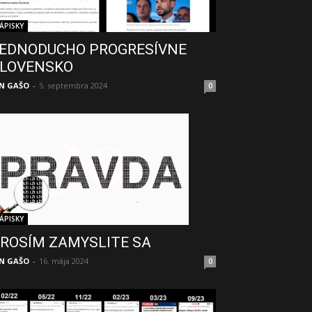
ÁPISKY
EDNODUCHO PROGRESÍVNE
LOVENSKO
N GAŠO
-
5. septembra 2024
0
ÁPISKY
ROSÍM ZAMYSLITE SA
N GAŠO
-
16. mája 2024
0