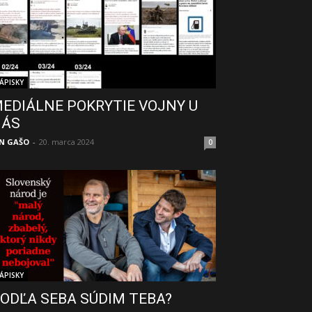
ÁPISKY
EDIÁLNE POKRYTIE VOJNY U
NÁS
N GAŠO
-
20. marca 2024
0
ÁPISKY
ODĽA SEBA SÚDIM TEBA?