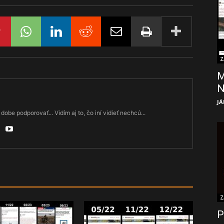
Z
M
JÁ
dobe podporovať... Vidím aj to, čo iní vidieť nechcú...
Z
P