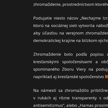
zhromaždenie, prostredníctvom ktorého
Podujatie nieslo názov „Nechajme Izr
ktorú na sociálnej sieti vytvorila náb
aby účasťou na verejnom zhromaždení 
demokratickej krajine na blízkom vých
Zhromaždenie bolo podľa popisu ud
kresťanskými spoločenstvami a ob
spomínaného Zboru Viery na podujat
napríklad aj kresťanské spoločenstvo
M
Na námestí sa zhromaždilo približne 
v rukách aj rôzne transparenty s od
antisemitizmus“, alebo „Hamas prosíme 