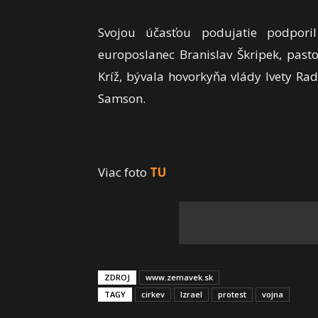
Svojou účasťou podujatie podporil 
europoslanec Branislav Škripek, pasto
Kríž, bývala hovorkyňa vlády Ivety Ra
Samson.
Viac foto
TU
ZDROJ
www.zemavek.sk
TAGY
cirkev
Izrael
protest
vojna