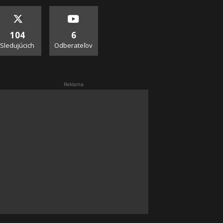
104
6
Sledujúcich
Odberateľov
Reklama