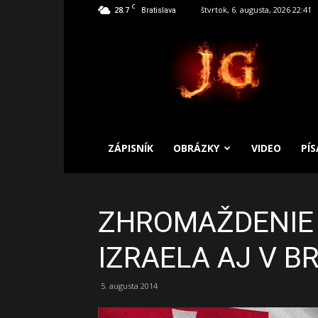
C
28.7
štvrtok, 6. augusta, 2026 22:41
Bratislava
SLOBODNÝ
ZÁPISNÍK
ZÁPISNÍK
OBRÁZKY
VIDEO
PÍ
ZHROMAŽDENIE
IZRAELA AJ V B
5. augusta 2014