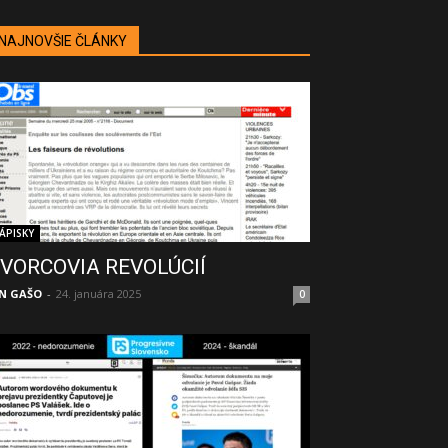
NAJNOVŠIE ČLÁNKY
ÁPISKY
VORCOVIA REVOLÚCIÍ
N GAŠO
-
24. januára 2025
0