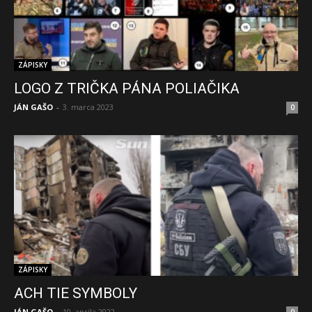
ZÁPISKY
LOGO Z TRIČKA PÁNA POLIAČIKA
JÁN GAŠO
-
3. marca 2023
0
ZÁPISKY
ACH TIE SYMBOLY
JÁN GAŠO
-
10. apríla 2022
0