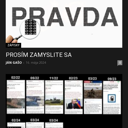
ZÁPISKY
PROSÍM ZAMYSLITE SA
JÁN GAŠO
-
16. mája 2024
0