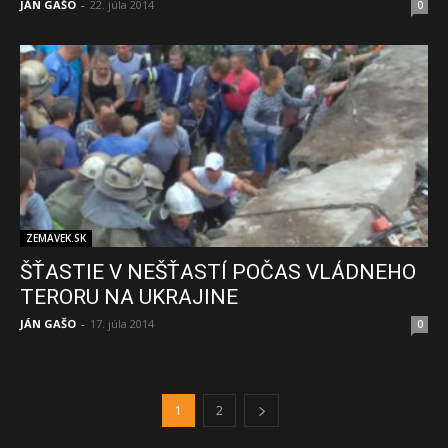
JÁN GAŠO
-
22. júla 2014
0
ZEMAVEK.SK
ŠŤASTIE V NEŠŤASTÍ POČAS VLÁDNEHO
TERORU NA UKRAJINE
JÁN GAŠO
-
17. júla 2014
0
1
2