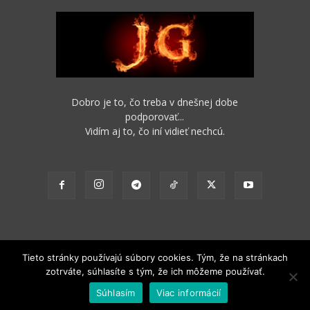
Dobro je to, čo treba v dnešnej dobe
podporovať...
Vidím aj to, čo iní vidieť nechcú.
Tieto stránky používajú súbory cookies. Tým, že na stránkach
zotrváte, súhlasíte s tým, že ich môžeme používať.
2012 - 2022 Obsah stránok je možné s funkčným odkazom na pôvodný
Súhlasím
Viac informácií
zdroj ďalej nekomerčne šíriť.