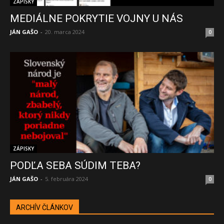
ZÁPISKY
MEDIÁLNE POKRYTIE VOJNY U NÁS
JÁN GAŠO
-
20. marca 2024
0
ZÁPISKY
PODĽA SEBA SÚDIM TEBA?
JÁN GAŠO
-
5. februára 2024
0
ARCHÍV ČLÁNKOV