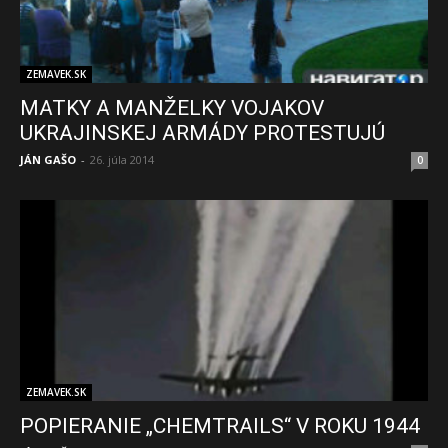
ZEMAVEK.SK
MATKY A MANŽELKY VOJAKOV
UKRAJINSKEJ ARMÁDY PROTESTUJÚ
JÁN GAŠO
-
26. júla 2014
0
ZEMAVEK.SK
POPIERANIE „CHEMTRAILS“ V ROKU 1944