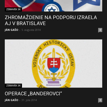
ZEMAVEK.SK
ZHROMAŽDENIE NA PODPORU IZRAELA
AJ V BRATISLAVE
JÁN GAŠO
-
5. augusta 2014
0
ZEMAVEK.SK
OPERACE „BANDEROVCI“
JÁN GAŠO
-
31. júla 2014
0