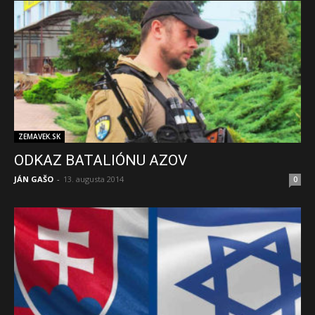
ZEMAVEK.SK
ODKAZ BATALIÓNU AZOV
JÁN GAŠO
-
13. augusta 2014
0