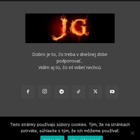
Dobro je to, čo treba v dnešnej dobe
podporovať...
Vidím aj to, čo iní vidieť nechcú.
Tieto stránky používajú súbory cookies. Tým, že na stránkach
zotrváte, súhlasíte s tým, že ich môžeme používať.
2012 - 2022 Obsah stránok je možné s funkčným odkazom na pôvodný