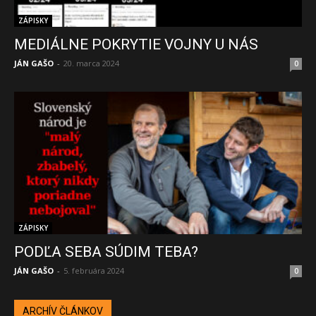
ZÁPISKY
MEDIÁLNE POKRYTIE VOJNY U NÁS
JÁN GAŠO
-
20. marca 2024
0
ZÁPISKY
PODĽA SEBA SÚDIM TEBA?
JÁN GAŠO
-
5. februára 2024
0
ARCHÍV ČLÁNKOV