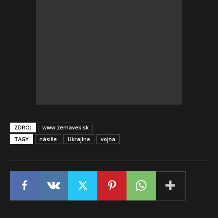
ZDROJ
www.zemavek.sk
TAGY
násilie
Ukrajina
vojna