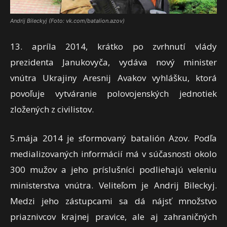
Andrij Bileckyj (Foto: vk.com/batalion.azov)
13. apríla 2014, krátko po zvrhnutí vlády
prezidenta Janukovyča, vydáva nový minister
vnútra Ukrajiny Aresnij Avakov vyhlášku, ktorá
povoľuje vytváranie polovojenských jednotiek
zložených z civilistov.
5.mája 2014 je sformovaný batalión Azov. Podľa
medializovaných informácií má v súčasnosti okolo
300 mužov a jeho príslušníci podliehajú veleniu
ministerstva vnútra. Veliteľom je Andrij Bileckyj.
Medzi jeho zástupcami sa dá nájsť množstvo
priaznivcov krajnej pravice, ale aj zahraničných