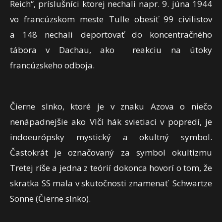
Reich“, príslušníci ktorej nechali napr. 9. júna 1944
vo francúzskom meste Tulle obesiť 99 civilistov
a 148 nechali deportovať do koncentračného
tábora v Dachau, ako reakciu na útoky
francúzskeho odboja.
Čierne slnko, ktoré je v znaku Azova o niečo
nenápadnejšie ako Vlčí hák svietiaci v popredí, je
indoeurópsky mystický a okultný symbol.
Častokrát je označovaný za symbol okultizmu
Tretej ríše a jedna z teórií dokonca hovorí o tom, že
skratka SS mala v skutočnosti znamenať Schwartze
Sonne (Čierne slnko).