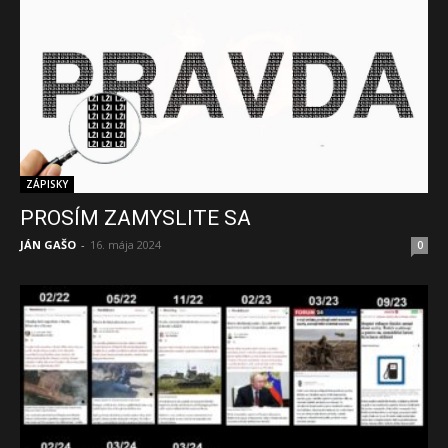
ZÁPISKY
PROSÍM ZAMYSLITE SA
JÁN GAŠO
-
16. mája 2024
0