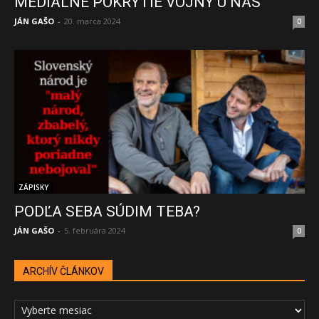
MEDIÁLNE POKRYTIE VOJNY U NÁS
JÁN GAŠO
-
20. marca 2024
0
ZÁPISKY
PODĽA SEBA SÚDIM TEBA?
JÁN GAŠO
-
5. februára 2024
0
ARCHÍV ČLÁNKOV
ARCHÍV
ČLÁNKOV