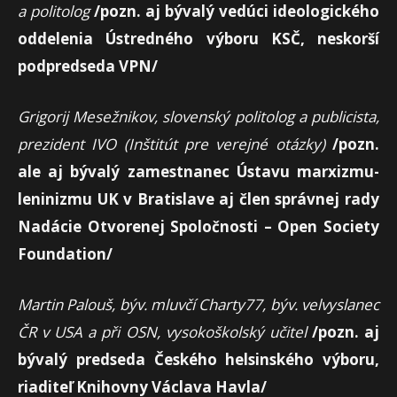
a politolog
/pozn. aj bývalý vedúci ideologického
oddelenia Ústredného výboru KSČ, neskorší
podpredseda VPN/
Grigorij Mesežnikov, slovenský politolog a publicista,
prezident IVO (Inštitút pre verejné otázky)
/pozn.
ale aj bývalý zamestnanec Ústavu marxizmu-
leninizmu UK v Bratislave aj člen správnej rady
Nadácie Otvorenej Spoločnosti – Open Society
Foundation/
Martin Palouš, býv. mluvčí Charty77, býv. velvyslanec
ČR v USA a při OSN, vysokoškolský učitel
/pozn. aj
bývalý predseda Českého helsinského výboru,
riaditeľ Knihovny Václava Havla/