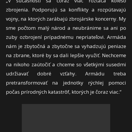
„V súčasnosti sa čoraz viac roztáča koleso
zbrojenia. Podporujú sa konflikty a rozpútavajú
vojny, na ktorých zarábajú zbrojárske koncerny. My
sme počtom malý národ a neubránime sa ani po
zuby ozbrojení prípadnému nepriateľovi. Armáda
nám je zbytočná a zbytočne sa vyhadzujú peniaze
na zbrane, ktoré by sa dali lepšie využiť. Nechceme
na nikoho zaútočiť a chceme so všetkými susedmi
udržiavať dobré vzťahy. Armádu treba
pretransformovať na jednotky rýchlej pomoci
počas prírodných katastrôf, ktorých je čoraz viac.“