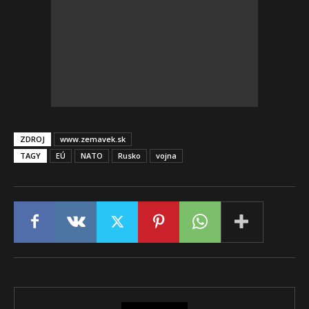
ZDROJ
www.zemavek.sk
TAGY
EÚ
NATO
Rusko
vojna