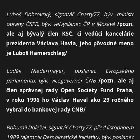
Luboš Dobrovský, signatář Charty77, býv. ministr
obrany ČSFR, býv. velvyslanec ČR v Moskvě
/pozn.
ale aj bývalý člen KSČ, či vedúci kancelárie
prezidenta Václava Havla, jeho pôvodné meno
je Luboš Hamerschlag/
Luděk Niedermayer, poslanec Evropského
parlamentu, býv. viceguvernér ČNB
/pozn. ale aj
člen správnej rady Open Society Fund Praha,
v roku 1996 ho Václav Havel ako 29 ročného
vybral do bankovej rady ČNB/
Bohumil Doležal, signatář Charty77, před listopadem
1989 tajemník Demokratické iniciativy, býv. poslanec