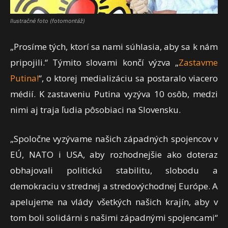
Ilustračné foto (fotomontáž)
„Prosíme tých, ktorí sa nami súhlasia, aby sa k nám
pripojili.“ Týmito slovami končí výzva „
Zastavme
Putina!
“, o ktorej medializáciu sa postaralo viacero
médií. K zastaveniu Putina vyzýva 10 osôb, medzi
nimi aj traja ľudia pôsobiaci na Slovensku.
„Spoločne vyzývame našich západných spojencov v
EÚ, NATO i USA, aby rozhodnejšie ako doteraz
obhajovali politickú stabilitu, slobodu a
demokraciu v strednej a stredovýchodnej Európe. A
apelujeme na vlády všetkých našich krajín, aby v
tom boli solidárni s našimi západnými spojencami“