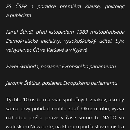
FS ČSFR a poradce premiéra Klause, politolog
a publicista
Karel Štindl, před listopadem 1989 místopředseda
Demokratické iniciativy, vysokoškolský učitel, býv.
velvyslanec ČR ve Varšavě a v Kyjevě
Pavel Svoboda, poslanec Evropského parlamentu
Jaromír Štětina, poslanec Evropského parlamentu
Týchto 10 osôb má viac spoločných znakov, ako by
sa na prvý pohďad mohlo zdať. Okrem toho, výzva
náhodou prišla práve v čase summitu NATO vo
waleskom Newporte, na ktorom podľa slov ministra