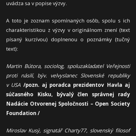
uvádza sa v popise výzvy.
A toto je zoznam spomínaných osôb, spolu s ich
charakteristikou z výzvy v originálnom znení (text
písaný kurzívou) doplnenou o poznámky (tučný
text):
Martin Bútora, sociolog, spoluzakladatel Veřejnosti
proti násilí, býv. velvyslanec Slovenské republiky
v USA
/pozn. aj poradca prezidentov Havla aj
súčasného Kisku, bývalý člen správnej rady
Nadácie Otvorenej Spoločnosti – Open Society
Foundation /
Miroslav Kusý, signatář Charty77, slovenský filosof