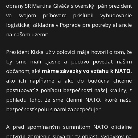
obrany SR Martina Glváča slovenský „pán prezident
vo svojom príhovore prisľúbil vybudovanie
logistickej základne v Poprade pre potreby aliancie
na našom území“.
Prezident Kiska už v polovici mája hovoril o tom, že
by sme mali „jasne a poctivo povedať našim
občanom, aké
máme záväzky vo vzťahu k NATO
,
ako ich napĺňame a ako do budúcna chceme
postupovať z pohľadu bezpečnosti našej krajiny, z
pohľadu toho, že sme členmi NATO, ktoré našu
bezpečnosť spolu s nami zabezpečuje.“
A pred spomínaným summitom NATO oficiálne
potvrdil zbrojenie slovami: “v oblasti výdavkov na