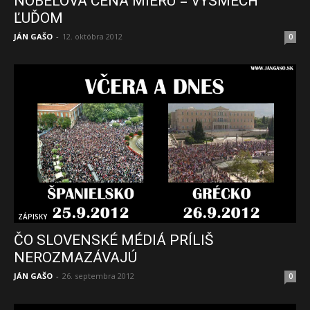
NOBELOVA CENA MIERU = VÝSMECH
ĽUĎOM
JÁN GAŠO
-
12. októbra 2012
0
ZÁPISKY
ČO SLOVENSKÉ MÉDIÁ PRÍLIŠ
NEROZMAZÁVAJÚ
JÁN GAŠO
-
26. septembra 2012
0