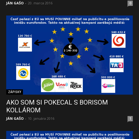
JÁN GAŠO
-
20. marca 2016
0
ZÁPISKY
AKO SOM SI POKECAL S BORISOM
KOLLÁROM
JÁN GAŠO
-
10. januára 2016
1