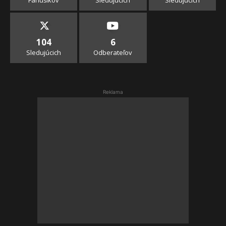
104
6
Sledujúcich
Odberateľov
Reklama