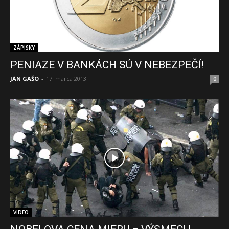
ZÁPISKY
PENIAZE V BANKÁCH SÚ V NEBEZPEČÍ!
JÁN GAŠO
-
17. marca 2013
0
VIDEO