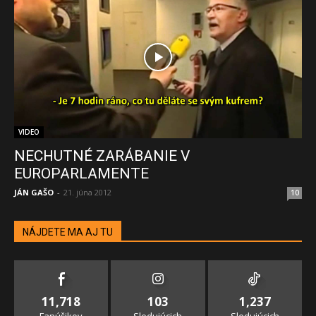
VIDEO
NECHUTNÉ ZARÁBANIE V
EUROPARLAMENTE
JÁN GAŠO
-
21. júna 2012
10
NÁJDETE MA AJ TU
11,718
103
1,237
Fanúšikov
Sledujúcich
Sledujúcich