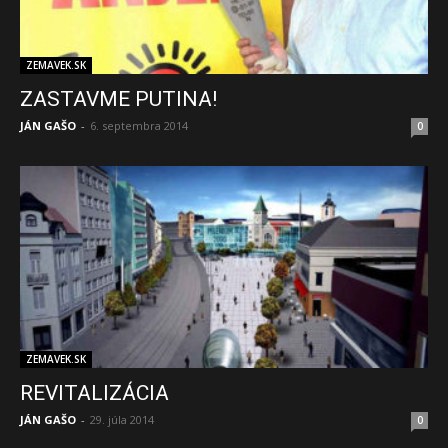
ZEMAVEK.SK
ZASTAVME PUTINA!
JÁN GAŠO
-
6. septembra 2014
0
ZEMAVEK.SK
REVITALIZÁCIA
JÁN GAŠO
-
29. júla 2014
0