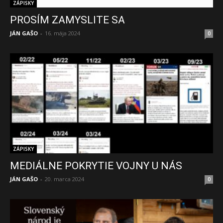
ZÁPISKY
PROSÍM ZAMYSLITE SA
JÁN GAŠO
-
16. mája 2024
0
ZÁPISKY
MEDIÁLNE POKRYTIE VOJNY U NÁS
JÁN GAŠO
-
20. marca 2024
0