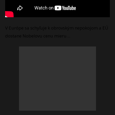
V Európe sa schyľuje k obrovským nepokojom a EÚ
dostane Nobelovu cenu mieru…