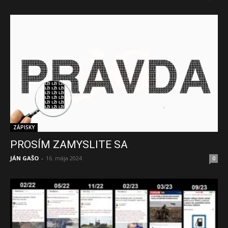
ZÁPISKY
PROSÍM ZAMYSLITE SA
JÁN GAŠO
-
16. mája 2024
0