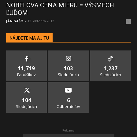
NOBELOVA CENA MIERU = VÝSMECH
ĽUĎOM
JÁN GAŠO
-
12. októbra 2012
0
NÁJDETE MA AJ TU
11,719
103
1,237
Fanúšikov
Sledujúcich
Sledujúcich
104
6
Sledujúcich
Odberateľov
Reklama