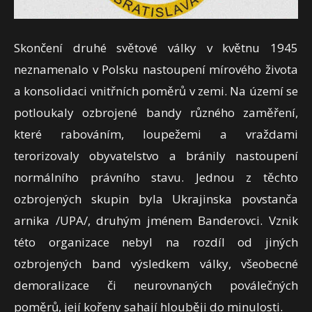
Skončení druhé světové války v květnu 1945
neznamenalo v Polsku nastoupení mírového života
a konsolidaci vnitřních poměrů v zemi. Na území se
potloukaly ozbrojené bandy různého zaměření,
které rabováním, loupežemi a vraždami
terorizovaly obyvatelstvo a bránily nastoupení
normálního právního stavu. Jednou z těchto
ozbrojených skupin byla Ukrajinska povstanča
arnika /UPA/, druhým jménem Banderovci. Vznik
této organizace nebyl na rozdíl od jiných
ozbrojených band výsledkem války, všeobecné
demoralizace či neurovnaných poválečných
poměrů, její kořeny sahají hlouběji do minulosti.