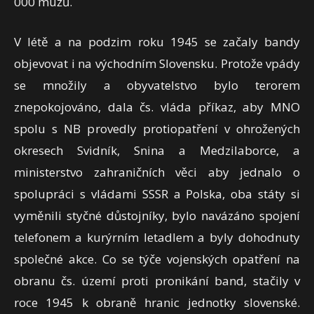
000 mužů.
V létě a na podzim roku 1945 se začaly bandy
objevovat i na východním Slovensku. Protože vpády
se množily a obyvatelstvo bylo terorem
znepokojováno, dala čs. vláda příkaz, aby MNO
spolu s NB provedly protiopatření v ohrožených
okresech Svidník, Snina a Medzilaborce, a
ministerstvo zahraničních věci aby jednalo o
spolupráci s vládami SSSR a Polska, oba státy si
vyměnili styčné důstojníky, bylo navázáno spojení
telefonem a kurýrním letadlem a byly dohodnuty
společné akce. Co se týče vojenských opatření na
obranu čs. území proti pronikání band, stačily v
roce 1945 k obraně hranic jednotky slovenské.