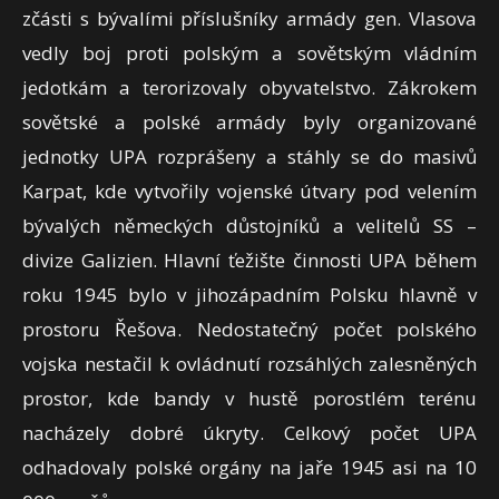
zčásti s bývalími příslušníky armády gen. Vlasova
vedly boj proti polským a sovětským vládním
jedotkám a terorizovaly obyvatelstvo. Zákrokem
sovětské a polské armády byly organizované
jednotky UPA rozprášeny a stáhly se do masivů
Karpat, kde vytvořily vojenské útvary pod velením
bývalých německých důstojníků a velitelů SS –
divize Galizien. Hlavní ťežište činnosti UPA během
roku 1945 bylo v jihozápadním Polsku hlavně v
prostoru Řešova. Nedostatečný počet polského
vojska nestačil k ovládnutí rozsáhlých zalesněných
prostor, kde bandy v hustě porostlém terénu
nacházely dobré úkryty. Celkový počet UPA
odhadovaly polské orgány na jaře 1945 asi na 10