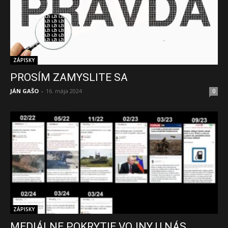
ZÁPISKY
PROSÍM ZAMYSLITE SA
JÁN GAŠO
-
16. mája 2024
0
ZÁPISKY
MEDIÁLNE POKRYTIE VOJNY U NÁS