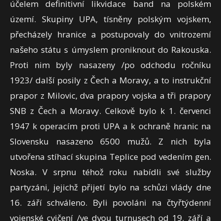
účelem definitivní likvidace band na polském
území. Skupiny UPA, tísněny polským vojskem,
přecházely hranice a postupovaly do vnitrozemí
našeho státu s úmyslem proniknout do Rakouska.
Proti nim byly nasazeny /po odchodu ročníku
1923/ další posily z Čech a Moravy, a to instrukční
prapor z Milovic, dva prapory vojska a tři prapory
SNB z Čech a Moravy. Celkově bylo k 1. červenci
1947 k operacím proti UPA a k ochraně hranic na
Slovensku nasazeno 6500 mužů. Z nich byla
utvořena stíhací skupina Teplice pod vedením gen.
Noska. V srpnu téhož roku nabídli své služby
partyzáni, jejichž přijetí bylo na schůzi vlády dne
16. září schváleno. Byli povoláni na čtyřtýdenní
vojenské cvičení /ve dvou turnusech od 19. září a