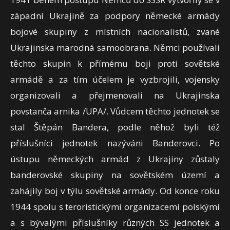
západní Ukrajině za podpory německé armády
bojové skupiny z místních nacionalistů, zvané
Ukrajinska marodná samoobrana. Němci používali
těchto skupin k přímému boji proti sovětské
armádě a za tím účelem je vyzbrojili, vojensky
organizovali a přejmenovali na Ukrajinska
povstanča arnika /UPA/. Vůdcem těchto jednotek se
stal Štěpán Bandera, podle něhož byli též
příslušníci jednotek nazýváni Banderovci. Po
ústupu německých armád z Ukrajiny zůstaly
banderovské skupiny na sovětském území a
zahájily boj v týlu sovětské armády. Od konce roku
1944 spolu s teroristickými organizacemi polskými
a s bývalými příslušníky různých SS jednotek a