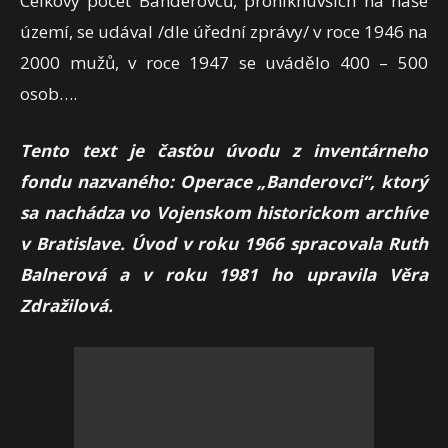
Celkový počet Banderovců, proniknuvších na naše
území, se udával /dle úřední zprávy/ v roce 1946 na
2000 mužů, v roce 1947 se uvádělo 400 – 500
osob….
Tento text je časťou úvodu z inventárneho
fondu nazvaného: Operace „Banderovci“, ktorý
sa nachádza vo Vojenskom historickom archíve
v Bratislave. Úvod v roku 1966 spracovala Ruth
Balnerová a v roku 1981 ho upravila Věra
Zdražilová.