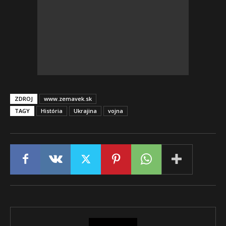
ZDROJ
www.zemavek.sk
TAGY
História
Ukrajina
vojna