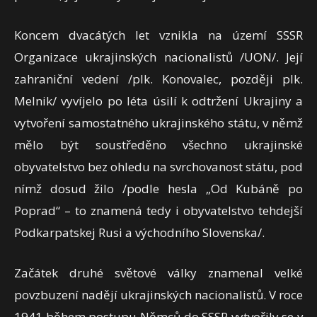
Koncem dvacátých let vznikla na území SSSR
Organizace ukrajinských nacionalistů /UON/. Její
zahraniční vedení /plk. Konovalec, později plk.
Melnik/ vyvíjelo po léta úsilí k odtržení Ukrajiny a
vytvoření samostatného ukrajinského státu, v němž
mělo být soustředěno všechno ukrajinské
obyvatelstvo bez ohledu na svrchovanost státu, pod
nímž dosud žilo /podle hesla „Od Kubáně po
Poprad“ – to znamená tedy i obyvatelstvo tehdejší
Podkarpatskej Rusi a východního Slovenska/.
Začátek druhé světové války znamenal velké
povzbuzení nadějí ukrajinských nacionalistů. V roce
1941 během postupu Němců do SSSR vytvořily se v