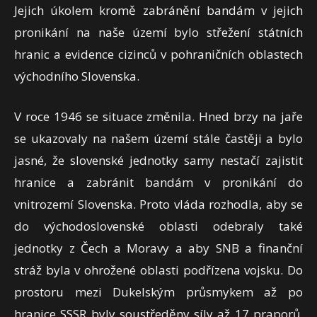
Jejich úkolem kromě zabránění bandám v jejich
pronikání na naše území bylo střežení státních
hranic a evidence cizinců v pohraničních oblastech
východního Slovenska.
V roce 1946 se situace změnila. Hned brzy na jaře
se ukazovaly na našem území stále častěji a bylo
jasné, že slovenské jednotky samy nestačí zajistit
hranice a zabránit bandám v pronikání do
vnitrozemí Slovenska. Proto vláda rozhodla, aby se
do východoslovenské oblasti odebraly také
jednotky z Čech a Moravy a aby SNB a finanční
stráž byla v ohrožené oblasti podřízena vojsku. Do
prostoru mezi Dukelským průsmykem až po
hranice SSSR byly soustředěny síly až 17 praporů,