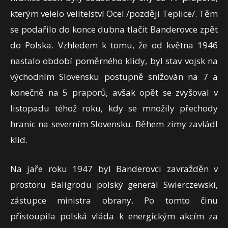
kterým velelo velitelství Ocel /později Teplice/. Těm
se podařilo do konce dubna tlačit Banderovce zpět
do Polska. Vzhledem k tomu, že od května 1946
nastalo období poměrného klidy, byl stav vojsk na
východním Slovensku postupně snižován na 7 a
konečně na 5 praporů, avšak opět se zvyšoval v
listopadu téhož roku, kdy se množily přechody
hranic na severním Slovensku. Během zimy zavládl
klid.
Na jaře roku 1947 byl Banderovci zavražděn v
prostoru Baligrodu polský generál Swierczewski,
zástupce ministra obrany. Po tomto činu
přistoupila polská vláda k energickým akcím za