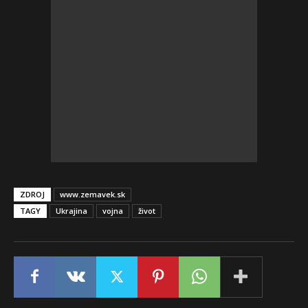
ZDROJ
www.zemavek.sk
TAGY
Ukrajina
vojna
život