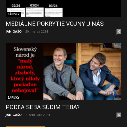
ZÁPISKY
MEDIÁLNE POKRYTIE VOJNY U NÁS
JÁN GAŠO
-
20. marca 2024
0
ZÁPISKY
PODĽA SEBA SÚDIM TEBA?
JÁN GAŠO
-
5. februára 2024
0