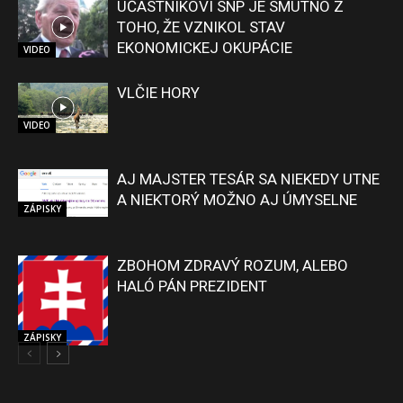
ÚČASTNÍKOVI SNP JE SMUTNO Z
TOHO, ŽE VZNIKOL STAV
EKONOMICKEJ OKUPÁCIE
VIDEO
VLČIE HORY
VIDEO
AJ MAJSTER TESÁR SA NIEKEDY UTNE
A NIEKTORÝ MOŽNO AJ ÚMYSELNE
ZÁPISKY
ZBOHOM ZDRAVÝ ROZUM, ALEBO
HALÓ PÁN PREZIDENT
ZÁPISKY