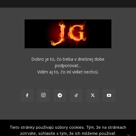
Dobro je to, čo treba v dnešnej dobe
podporovať...
Vidím aj to, čo iní vidieť nechcú.
Tieto stránky používajú súbory cookies. Tým, že na stránkach
zotrváte, súhlasíte s tým, že ich môžeme používať.