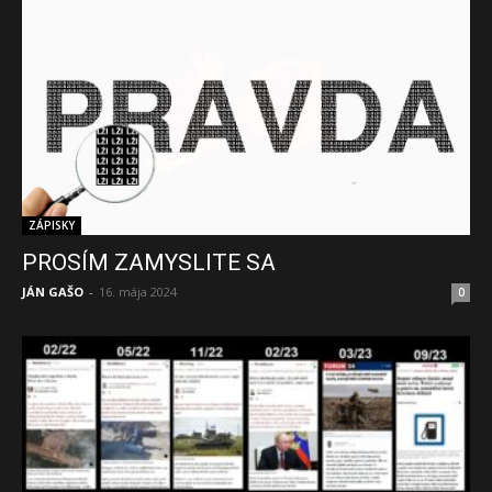
ZÁPISKY
PROSÍM ZAMYSLITE SA
JÁN GAŠO
-
16. mája 2024
0