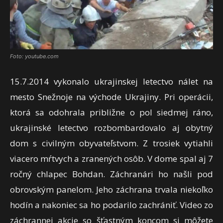
Foto: youtube.com
15.7.2014 vykonalo ukrajinskej letectvo nálet na
mesto Snežnoje na východe Ukrajiny. Pri operácii,
ktorá sa odohrala približne o pol siedmej ráno,
ukrajinské letectvo rozbombardovalo aj obytný
dom s civilným obyvateľstvom. Z trosiek vytiahli
viacero mŕtvych a zranených osôb. V dome spal aj 7
ročný chlapec Bohdan. Záchranári ho našli pod
obrovským panelom. Jeho záchrana trvala niekoľko
hodín a nakoniec sa ho podarilo zachrániť. Video zo
záchrannej akcie so šťastným koncom si môžete