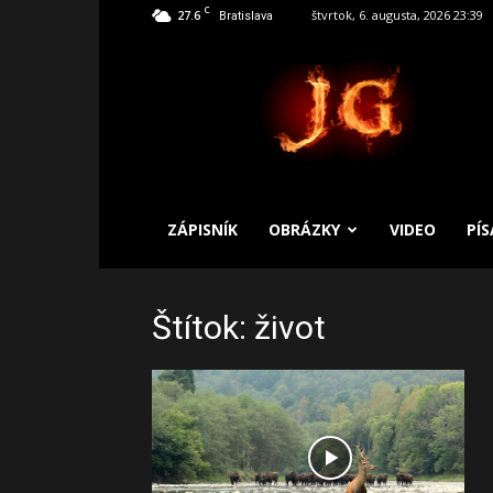
C
27.6
štvrtok, 6. augusta, 2026 23:39
Bratislava
SLOBODNÝ
ZÁPISNÍK
ZÁPISNÍK
OBRÁZKY
VIDEO
PÍ
Štítok: život