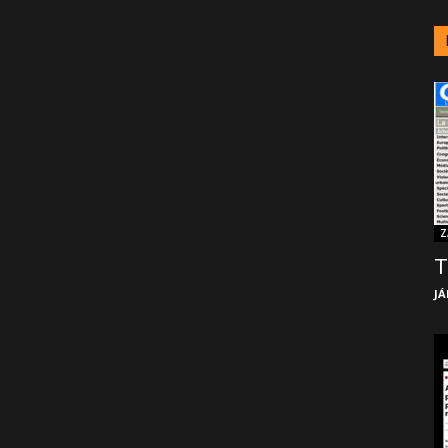
Z
T
JÁ