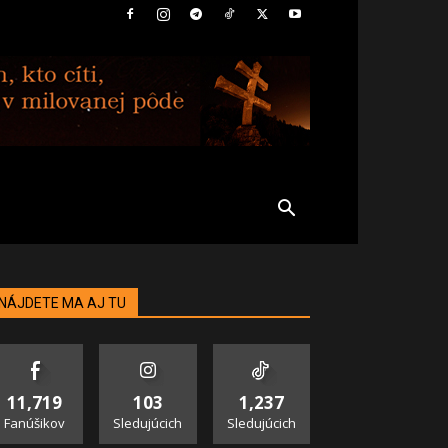
NÁJDETE MA AJ TU
11,719
103
1,237
Fanúšikov
Sledujúcich
Sledujúcich