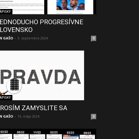
ÁPISKY
EDNODUCHO PROGRESÍVNE
LOVENSKO
N GAŠO
-
5. septembra 2024
0
ÁPISKY
ROSÍM ZAMYSLITE SA
N GAŠO
-
16. mája 2024
0