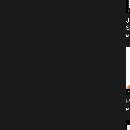
Z
J
S
JÁ
Z
P
JÁ