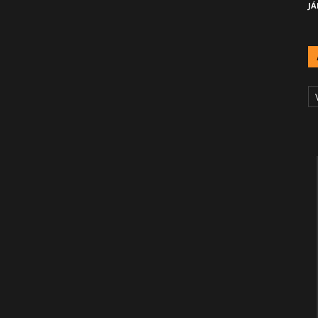
JÁ
A
Č