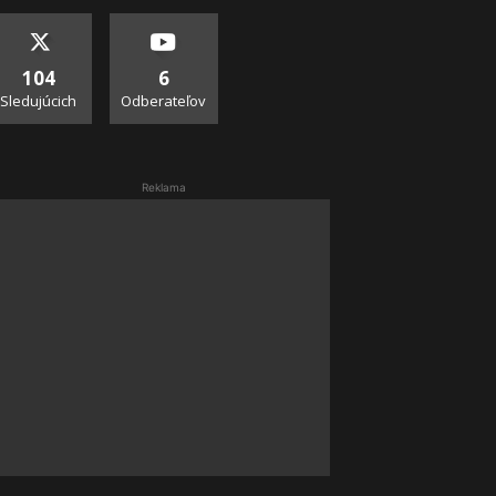
104
6
Sledujúcich
Odberateľov
Reklama