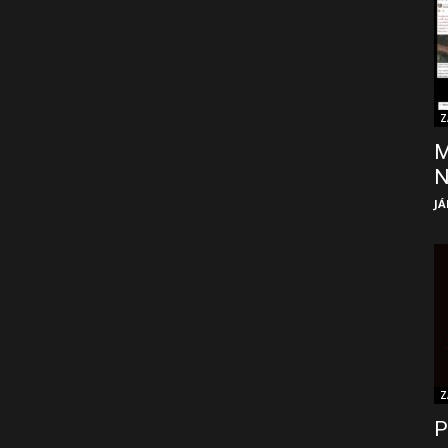
Z
M
JÁ
Z
P