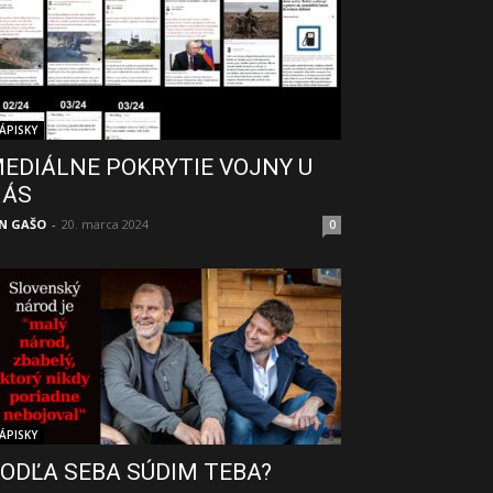
ÁPISKY
EDIÁLNE POKRYTIE VOJNY U
NÁS
N GAŠO
-
20. marca 2024
0
ÁPISKY
ODĽA SEBA SÚDIM TEBA?