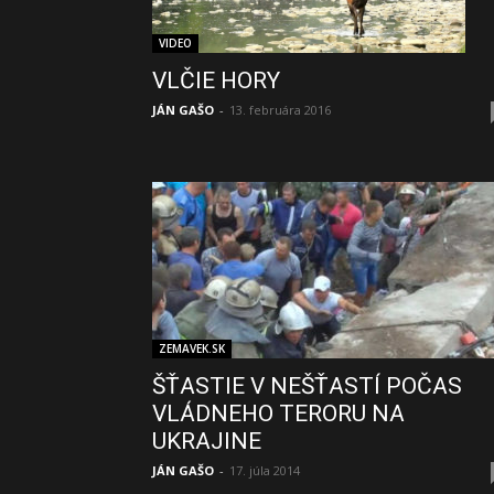
VIDEO
VLČIE HORY
JÁN GAŠO
-
13. februára 2016
ZEMAVEK.SK
ŠŤASTIE V NEŠŤASTÍ POČAS
VLÁDNEHO TERORU NA
UKRAJINE
JÁN GAŠO
-
17. júla 2014