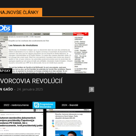
NAJNOVŠIE ČLÁNKY
ÁPISKY
VORCOVIA REVOLÚCIÍ
N GAŠO
-
24. januára 2025
0