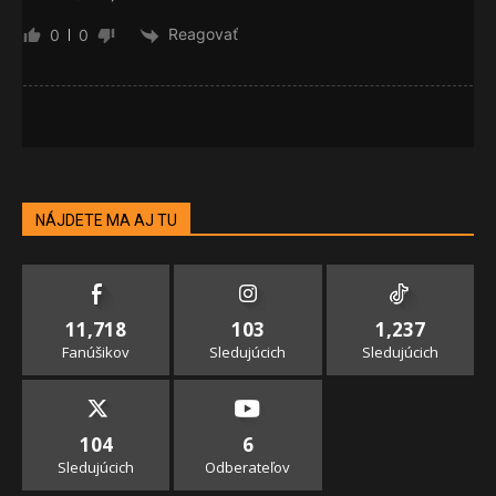
Reagovať
0
0
NÁJDETE MA AJ TU
11,718
103
1,237
Fanúšikov
Sledujúcich
Sledujúcich
104
6
Sledujúcich
Odberateľov