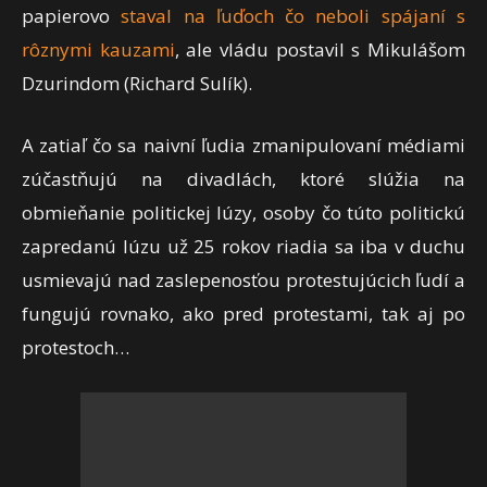
papierovo
staval na ľuďoch čo neboli spájaní s
rôznymi kauzami
, ale vládu postavil s Mikulášom
Dzurindom (Richard Sulík).
A zatiaľ čo sa naivní ľudia zmanipulovaní médiami
zúčastňujú na divadlách, ktoré slúžia na
obmieňanie politickej lúzy, osoby čo túto politickú
zapredanú lúzu už 25 rokov riadia sa iba v duchu
usmievajú nad zaslepenosťou protestujúcich ľudí a
fungujú rovnako, ako pred protestami, tak aj po
protestoch…