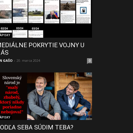
ÁPISKY
EDIÁLNE POKRYTIE VOJNY U
NÁS
N GAŠO
-
20. marca 2024
0
ÁPISKY
ODĽA SEBA SÚDIM TEBA?