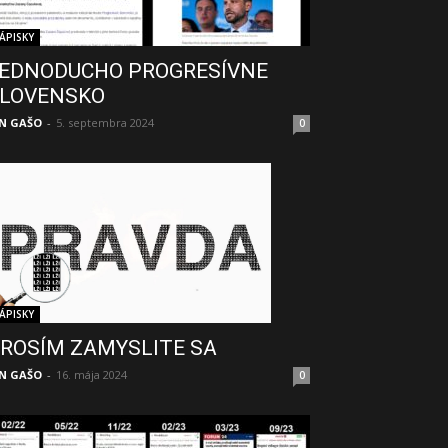
ÁPISKY
EDNODUCHO PROGRESÍVNE
LOVENSKO
N GAŠO
-
5. septembra 2024
0
ÁPISKY
ROSÍM ZAMYSLITE SA
N GAŠO
-
16. mája 2024
0