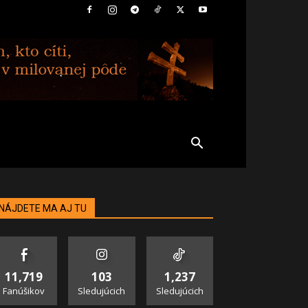
NÁJDETE MA AJ TU
11,719
103
1,237
Fanúšikov
Sledujúcich
Sledujúcich