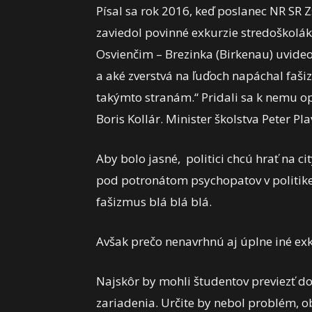
Písal sa rok 2016, keď poslanec NR SR 
zaviedol povinné exkurzie stredoškolá
Osvienčim – Brezinka (Birkenau) uvideo
a aké zverstvá na ľuďoch napáchal faši
takýmto stranám.“ Pridali sa k nemu 
Boris Kollár. Minister školstva Peter Pl
Aby bolo jasné, politici chcú hrať na ci
pod potronátom psychopatov v politik
fašizmus blá blá blá.
Avšak prečo nenavrhnú aj úplne iné ex
Najskôr by mohli študentov previezť 
zariadenia. Určite by nebol problém, ob