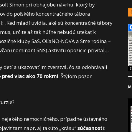
Zsolt Simon pri obhajobe návrhu, ktorý by
kov do poľského koncentračného tábora
l: „Keď mladí uvidia, aké sú koncentračné tábory
zmus, určite až tak húfne nebudú utekať k
opozičné kluby SaS, OĽaNO-NOVA a Sme rodina –
avčan (nominant SNS) aktivitu opozície privítal…
ty detí a ukazovať im zverstvá, čo sa odohrávali
Z
e
pred viac ako 70 rokmi
. Štýlom pozor
T
JÁ
kurzie?
do nejakého nemocničného, prípadne ústavného
javiť tam napr. aj takúto „krásu“
súčasnosti
: