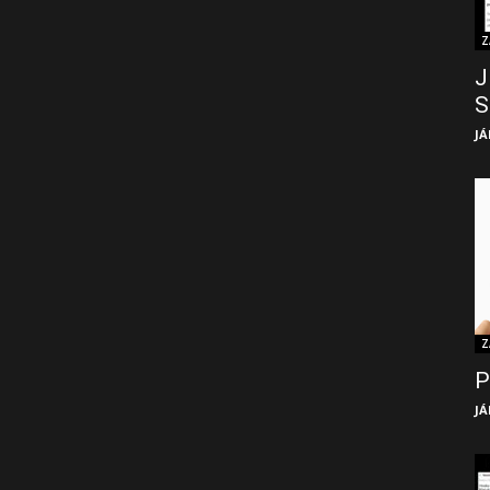
Z
J
S
JÁ
Z
P
JÁ