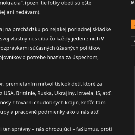
racia“. (pozn. tie fotky obetí sú ešte
JÁ
dšej ani nedávam).
ť aj na prechádzku po nejakej poriadnej skládke
A
svoj vlastný nos cítia čo každý jeden z nich
v
Č
 rozprávkami súčasných úžasných politikov,
bojovníkov o potrebe hnať sa za úspechom,
 premietaním mŕtvol tisícok detí, ktoré za
USA, Británie, Ruska, Ukrajiny, Izraela, IS, atď.
enosy z tovární chudobných krajín, keďže tam
tupy a pracovné podmienky ako u nás atď.
ani ten správny – nás ohrozujúci – fašizmus, proti