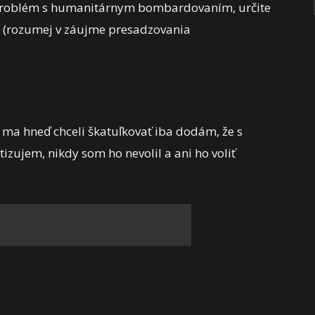
e problém s humanitárnym bombardovaním, určite
(rozumej v záujme presadzovania
y ma hneď chceli škatuľkovať iba dodám, že s
jem, nikdy som ho nevolil a ani ho voliť