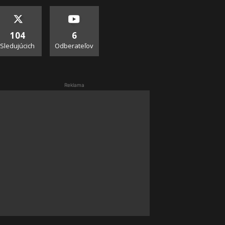
104
6
Sledujúcich
Odberateľov
Reklama