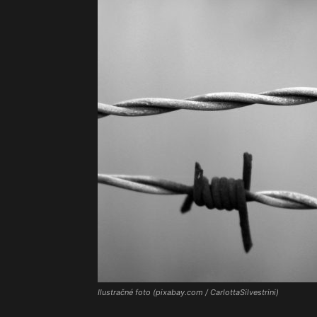
Ilustračné foto (pixabay.com / CarlottaSilvestrini)