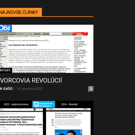
NAJNOVŠIE ČLÁNKY
ÁPISKY
VORCOVIA REVOLÚCIÍ
N GAŠO
-
24. januára 2025
0