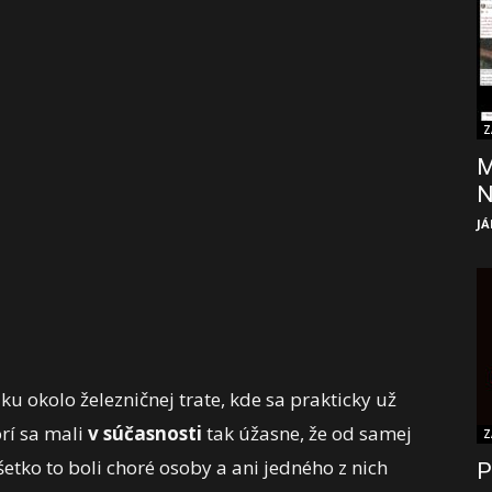
Z
M
JÁ
u okolo železničnej trate, kde sa prakticky už
orí sa mali
v súčasnosti
tak úžasne, že od samej
Z
šetko to boli choré osoby a ani jedného z nich
P