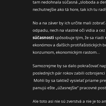
tam nedohnala súčasná „sloboda a demok
nechutnejšie ako tá hore, tak ich tu ra
No a na záver by ich určite mali zobra
odpadu, nech na vlastné oči vidia a cez 
súčasnosti
spôsobuje tým, že sa riadi
ekonómov a ďalších protifašistických 
konzumom, ekonomickým rastom…
Samozrejme by sa dalo pokračovať napr.
posledných pár rokov zabili ozbrojenci z 
Mohli by sa taktiež vysielať priame pr
panujú ešte „úžasnejšie“ pracovné pos
Ale toto asi nie sú zverstvá a nie je to 