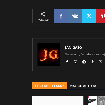
Zdieľať
JÁN GAŠO
Dobro je to, čo treba v dnešnej 
SÚVISIACE ČLÁNKY
VIAC OD AUTORA