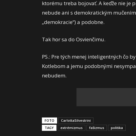
ktorému treba bojovať. A keďže nie j
nebude ani s demokratickým mučením 
„demokracie“) a podobne.
Tak hor sa do Osvienčimu.
PS.: Pre tých menej inteligentných čo b
Kotlebom a jemu podobnými nesympatizu
nebudem.
FOTO
CarlottaSilvestrini
TAGY
extrémizmus
fašizmus
politika