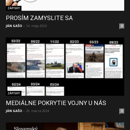
ZÁPISKY
PROSÍM ZAMYSLITE SA
JÁN GAŠO
-
16. mája 2024
0
ZÁPISKY
MEDIÁLNE POKRYTIE VOJNY U NÁS
JÁN GAŠO
-
20. marca 2024
0