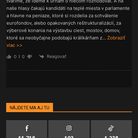
tvárime, že ideme k urnám o niečom rozhodovať. A na
naše hlasy čakajú kandidáti na teplé miesta v parlamente
a hlavne na peniaze, ktoré si rozdelia za schválenie
eurofondov, alebo opakovaných reštrukturalizácií, za
výberové konania na výstavbu ciest, mostov, domov,
ktoré sa neobyčajne podobajú králikárňam z
…
Zobraziť
viac >>
Reagovať
0
0
NÁJDETE MA AJ TU