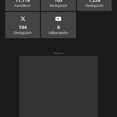
11,718
103
1,238
Fanúšikov
Sledujúcich
Sledujúcich
104
6
Sledujúcich
Odberateľov
Reklama