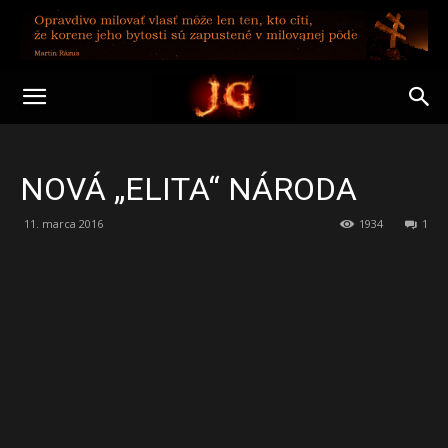
NOVÁ „ELITA“ NÁRODA
11. marca 2016
1934
1