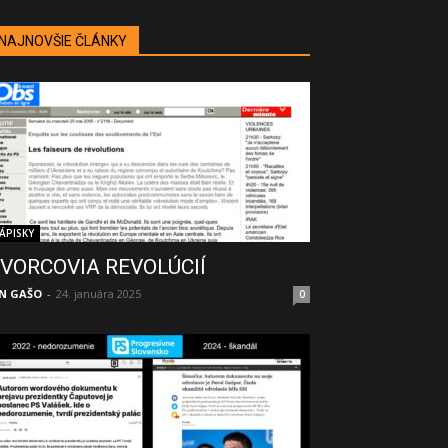
NAJNOVŠIE ČLÁNKY
ÁPISKY
VORCOVIA REVOLÚCIÍ
N GAŠO
-
24. januára 2025
0