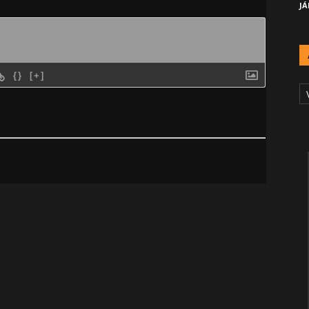
JÁ
{}
[+]
A
Č