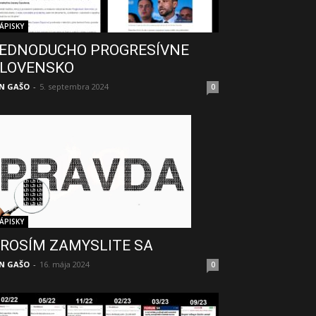
ÁPISKY
EDNODUCHO PROGRESÍVNE
LOVENSKO
N GAŠO
-
5. septembra 2024
0
ÁPISKY
ROSÍM ZAMYSLITE SA
N GAŠO
-
16. mája 2024
0