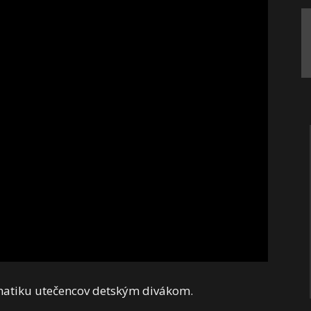
lematiku utečencov detským divákom.