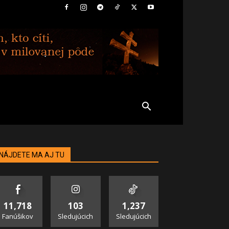
NÁJDETE MA AJ TU
11,718
103
1,237
Fanúšikov
Sledujúcich
Sledujúcich