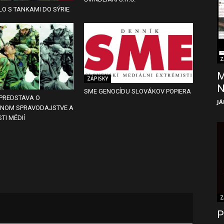
O S TANKAMI DO SÝRIE
Z
M
ZÁPISKY
SME GENOCÍDU SLOVÁKOV POPIERA
PREDSTAVA O
JÁ
VNOM SPRAVODAJSTVE A
TI MÉDIÍ
Z
P