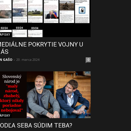
ÁPISKY
EDIÁLNE POKRYTIE VOJNY U
NÁS
N GAŠO
-
20. marca 2024
0
ÁPISKY
ODĽA SEBA SÚDIM TEBA?