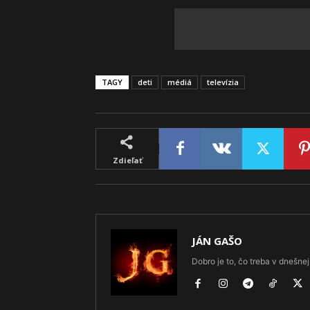
TAGY
deti
médiá
televízia
Zdieľať
JÁN GAŠO
Dobro je to, čo treba v dnešnej 