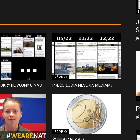
Z
J
S
JÁ
ZÁPISKY
OKRYTIE VOJNY U NÁS
PREČO ĽUDIA NEVERIA MÉDIÁM?
Z
P
JÁ
ZÁPISKY
ŠVINDLIARI S.R.O.