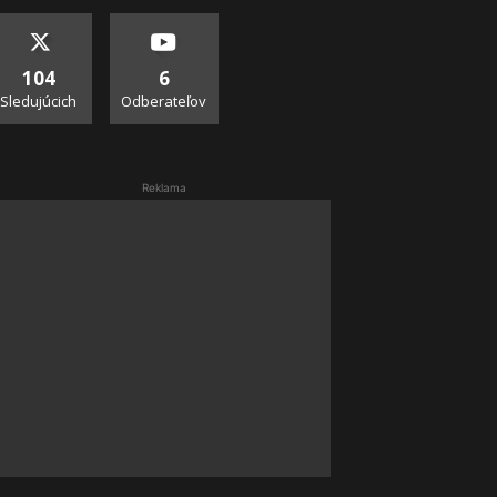
104
6
Sledujúcich
Odberateľov
Reklama