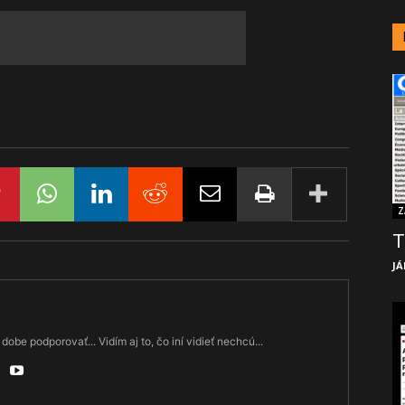
Z
T
JÁ
dobe podporovať... Vidím aj to, čo iní vidieť nechcú...