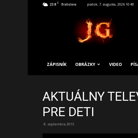
C
23.8
piatok, 7. augusta, 2026 10:40
Bratislava
SLOBODNÝ
ZÁPISNÍK
ZÁPISNÍK
OBRÁZKY
VIDEO
PÍ
AKTUÁLNY TELE
PRE DETI
8. septembra 2015