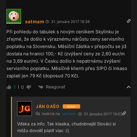
satmam
31. januára 2017 16:38
Při pohledu do tabulek s novým ceníkem Skylinku je
zřejmé, že došlo k výraznému nárůstu ceny servisního
poplatku na Slovensku. Měsíční částka v přepočtu se již
dostala na hranici 100,- Kč (zvýšení ceny ze 2,60 eur/m
na 3,69 eur/m). V Česku došlo k nepatrnému zvýšení
servisního poplatku. Měsíčně klienti přes SIPO či Inkaso
zaplatí jen 79 Kč (doposud 70 Kč).
Reagovať
1
0
JÁN GAŠO
Autor
reakcia na
satmam
31. januára 2017 19:02
Vďaka za info. Tak klasika, chudobnejší Slováci si
môžu dovoliť platiť viac :))