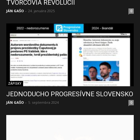
TVORCOVIA REVOLÚCIÍ
JÁN GAŠO
-
24. januára 2025
0
ZÁPISKY
JEDNODUCHO PROGRESÍVNE SLOVENSKO
JÁN GAŠO
-
5. septembra 2024
0