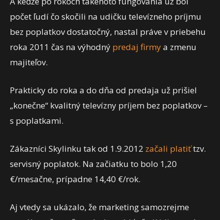
A keďže po rokoch takéhoto fungovania už bol
počet ľudí čo skočili na udičku televízneho príjmu
bez poplatkov dostatočný, nastal práve v priebehu
roka 2011 čas na výhodný
predaj firmy
a zmenu
majiteľov.
Prakticky do roka a do dňa od predaja už prišiel
„konečne“ kvalitný televízny príjem bez poplatkov –
s poplatkami.
Zákazníci Skylinku tak od 1.9.2012
začali platiť
tzv.
servisný poplatok. Na začiatku to bolo 1,20
€/mesačne, prípadne 14,40 €/rok.
Aj vtedy sa ukázalo, že marketing samozrejme