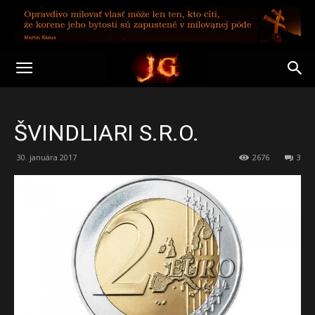
ŠVINDLIARI S.R.O.
30. januára 2017
2676
3