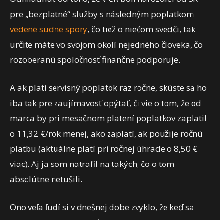
pre „bezplatné“ služby s následným poplatkom
vedené súdne spory
, čo tiež o niečom svedčí, tak
určite máte vo svojom okolí nejedného človeka, čo
rozoberanú spoločnosť finančne podporuje.
A ak platí servisný poplatok raz ročne, skúste sa ho
iba tak pre zaujímavosť opýtať, či vie o tom, že od
marca by pri mesačnom platení poplatkov zaplatil
o 11,32 €/rok menej, ako zaplatí, ak použije ročnú
platbu (aktuálne platí pri ročnej úhrade o 8,50 €
viac). Aj ja som natrafil na takých, čo o tom
absolútne netušili.
Ono veľa ľudí si v dnešnej dobe zvyklo, že keď sa