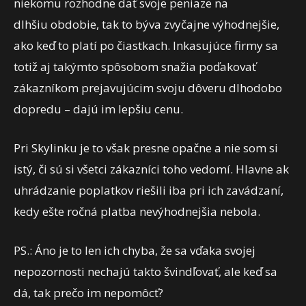
niekomu rozhodne dať svoje peniaze na
dlhšiu obdobie, tak to býva zvyčajne výhodnejšie,
ako keď to platí po čiastkach. Inkasujúce firmy sa
totiž aj takýmto spôsobom snažia poďakovať
zákazníkom prejavujúcim svoju dôveru dlhodobo
dopredu – dajú im lepšiu cenu.
Pri Skylinku je to však presne opačne a nie som si
istý, či sú si všetci zákazníci toho vedomí. Hlavne ak
uhrádzanie poplatkov riešili iba pri ich zavádzaní,
kedy ešte ročná platba nevýhodnejšia nebola.
PS.: Áno je to len ich chyba, že sa vďaka svojej
nepozornosti nechajú takto švindľovať, ale keď sa
dá, tak prečo im nepomôcť?