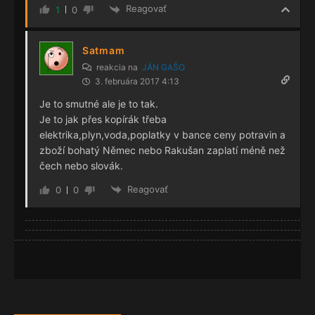
Reagovať
1
0
Satmam
reakcia na
JÁN GAŠO
3. februára 2017 4:13
Je to smutné ale je to tak.
Je to jak přes kopírák třeba
elektrika,plyn,voda,poplatky v bance ceny potravin a
zboží bohatý Němec nebo Rakušan zaplatí méně než
čech nebo slovák.
Reagovať
0
0