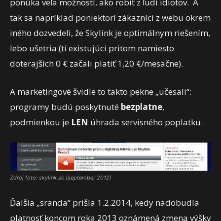
ponúka veľa možností, ako robiť z ľudí idiotov. A
tak sa napríklad poniektorí zákazníci z webu okrem
iného dozvedeli, že Skylink je optimálnym riešením,
lebo ušetria (tí existujúci pritom namiesto
doterajších 0 € začali platiť 1,20 €/mesačne).
A marketingové švidle to takto pekne „učesali“:
programy budú poskytnuté
bezplatne
,
podmienkou je
LEN
úhrada servisného poplatku.
Zdroj foto: skylink.sk (september 2012)
Ďalšia „sranda“ prišla 1.2.2014, kedy nadobudla
platnosť koncom roka 2013 oznámená zmena výšky