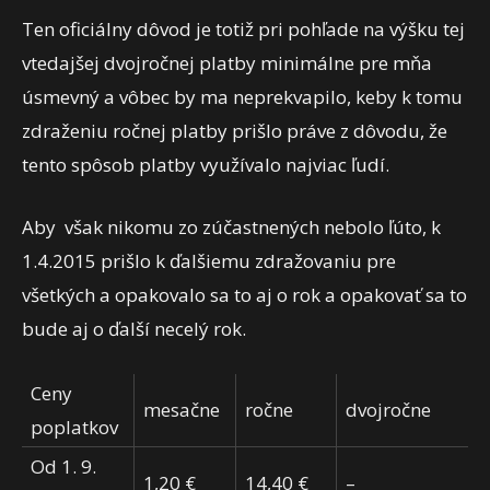
Ten oficiálny dôvod je totiž pri pohľade na výšku tej
vtedajšej dvojročnej platby minimálne pre mňa
úsmevný a vôbec by ma neprekvapilo, keby k tomu
zdraženiu ročnej platby prišlo práve z dôvodu, že
tento spôsob platby využívalo najviac ľudí.
Aby však nikomu zo zúčastnených nebolo ľúto, k
1.4.2015 prišlo k ďalšiemu zdražovaniu pre
všetkých a opakovalo sa to aj o rok a opakovať sa to
bude aj o ďalší necelý rok.
Ceny
mesačne
ročne
dvojročne
poplatkov
Od 1. 9.
1,20 €
14,40 €
–