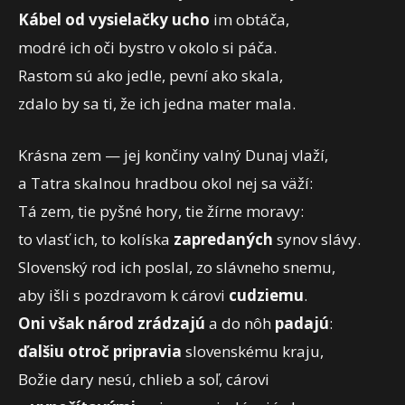
Kábel od vysielačky
ucho
im obtáča,
modré ich oči bystro v okolo si páča.
Rastom sú ako jedle, pevní ako skala,
zdalo by sa ti, že ich jedna mater mala.
Krásna zem — jej končiny valný Dunaj vlaží,
a Tatra skalnou hradbou okol nej sa väží:
Tá zem, tie pyšné hory, tie žírne moravy:
to vlasť ich, to kolíska
zapredaných
synov slávy.
Slovenský rod ich poslal, zo slávneho snemu,
aby išli s pozdravom k cárovi
cudziemu
.
Oni však národ zrádzajú
a do nôh
padajú
:
ďalšiu otroč pripravia
slovenskému kraju,
Božie dary nesú, chlieb a soľ, cárovi