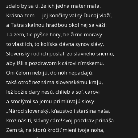
zdalo by sa ti, že ich jedna mater mala.
Krásna zem — jej končiny valný Dunaj vlaží,
a Tatra skalnou hradbou okol nej sa väží:
Tá zem, tie pyšné hory, tie žírne moravy:
to vlasť ich, to kolíska dávna synov slávy.
Slovenský rod ich poslal, zo slávneho snemu,
aby išli s pozdravom k cárovi rímskemu.
Oni čelom nebijú, do nôh nepadajú:
taká otroč neznáma slovenskému kraju,
lež božie dary nesú, chlieb a soľ, cárovi
a smelými sa jemu primlúvajú slovy:
„Národ slovenský, kňazstvo i staršina naša,
kroz nás ti, slávny cáre! svoj pozdrav prináša.
Zem tá, na ktorú kročiť mieni tvoja noha,