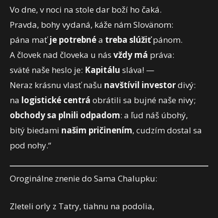
Vo dne, v noci na stole dar boží ho čaká.
Pravda, bohy vydaná, káže nám Slovänom:
pána mať
je potrebné
a
treba slúžiť
pánom.
A človek nad človeka u nás
vždy má
práva:
sväté naše heslo je:
Kapitálu
sláva! —
Neraz krásnu vlasť našu
navštívil investor
divý:
na
logistické centrá
obrátili sa bujné naše nivy;
obchody
sa plnili odpadom
: a ľud náš úbohý,
bitý biedami
našim pričinením
, cudzím dostal sa
pod nohy.“
Oroginálne znenie do Sama Chalupku:
Zleteli orly z Tatry, tiahnu na podolia,