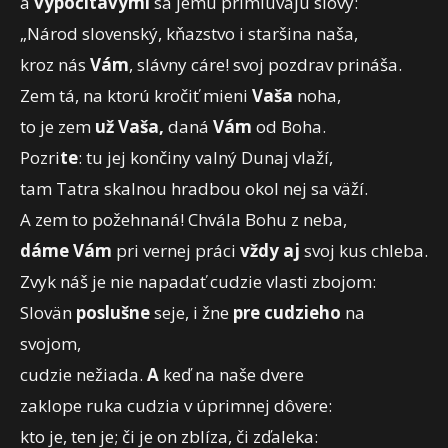
a
vypočítavými
sa jemu primlúvajú slovy:
„Národ slovenský, kňazstvo i staršina naša,
kroz nás
Vám
, slávny cáre! svoj pozdrav prináša.
Zem tá, na ktorú kročiť mieni
Vaša
noha,
to je zem
už Vaša,
daná
Vám
od Boha.
Pozri
te
: tu jej končiny valný Dunaj vlaží,
tam Tatra skalnou hradbou okol nej sa väží.
A zem to požehnaná! Chvála Bohu z neba,
dáme Vám
pri vernej práci
vždy aj
svoj kus chleba.
Zvyk náš je nie napadať cudzie vlasti zbojom:
Slovän
poslušne
seje, i žne
pre cudzieho
na
svojom,
cudzie nežiada.
A
keď na naše dvere
zaklope ruka cudzia v úprimnej dôvere:
kto je, ten je; či je on zblíza, či zďaleka: