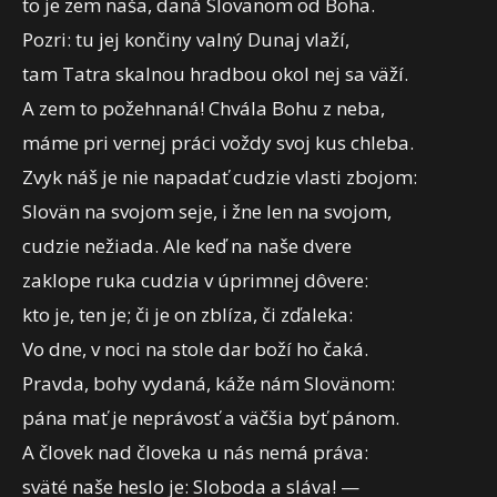
to je zem naša, daná Slovänom od Boha.
Pozri: tu jej končiny valný Dunaj vlaží,
tam Tatra skalnou hradbou okol nej sa väží.
A zem to požehnaná! Chvála Bohu z neba,
máme pri vernej práci voždy svoj kus chleba.
Zvyk náš je nie napadať cudzie vlasti zbojom:
Slovän na svojom seje, i žne len na svojom,
cudzie nežiada. Ale keď na naše dvere
zaklope ruka cudzia v úprimnej dôvere:
kto je, ten je; či je on zblíza, či zďaleka:
Vo dne, v noci na stole dar boží ho čaká.
Pravda, bohy vydaná, káže nám Slovänom:
pána mať je neprávosť a väčšia byť pánom.
A človek nad človeka u nás nemá práva:
sväté naše heslo je: Sloboda a sláva! —