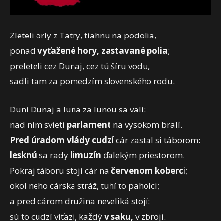
Zleteli orly z Tatry, tiahnu na podolia,
ponad
vyťažené hory, zastavané polia
;
preleteli cez Dunaj, cez tú šíru vodu,
sadli tam za pomedzím slovenského rodu.
Duní Dunaj a luna za lunou sa valí:
nad ním svieti
parlament
na vysokom bralí.
Pred úradom vlády
cudzí
cár zastal si táborom:
lesknú
sa rady
limuzín
ďalekým priestorom.
Pokraj táboru stojí cár na
červenom koberci
;
okol neho cárska stráž, tuhí to paholci;
a pred cárom družina neveliká stojí:
sú to cudzí víťazi, každý
v saku,
v zbroji.