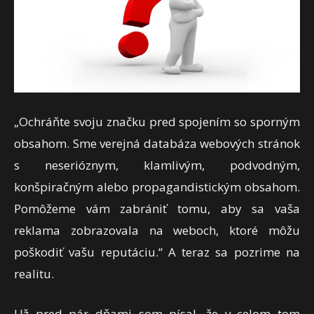
„Ochráňte svoju značku pred spojením so sporným
obsahom. Sme verejná databáza webových stránok
s neserióznym, klamlivým, podvodným,
konšpiračným alebo propagandistickým obsahom.
Pomôžeme vám zabrániť tomu, aby sa vaša
reklama zobrazovala na weboch, ktoré môžu
poškodiť vašu reputáciu.“ A teraz sa pozrime na
realitu.
Už pred pár dňami som písal, že v celom tom