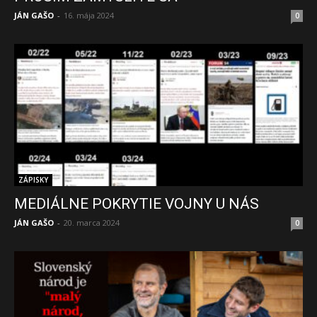
JÁN GAŠO
-
16. mája 2024
0
ZÁPISKY
MEDIÁLNE POKRYTIE VOJNY U NÁS
JÁN GAŠO
-
20. marca 2024
0