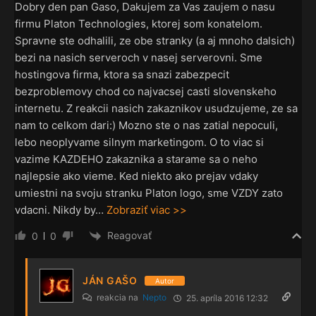
Dobry den pan Gaso, Dakujem za Vas zaujem o nasu
firmu Platon Technologies, ktorej som konatelom.
Spravne ste odhalili, ze obe stranky (a aj mnoho dalsich)
bezi na nasich serveroch v nasej serverovni. Sme
hostingova firma, ktora sa snazi zabezpecit
bezproblemovy chod co najvacsej casti slovenskeho
internetu. Z reakcii nasich zakaznikov usudzujeme, ze sa
nam to celkom dari:) Mozno ste o nas zatial nepoculi,
lebo neoplyvame silnym marketingom. O to viac si
vazime KAZDEHO zakaznika a starame sa o neho
najlepsie ako vieme. Ked niekto ako prejav vdaky
umiestni na svoju stranku Platon logo, sme VZDY zato
vdacni. Nikdy by
…
Zobraziť viac >>
Reagovať
0
0
JÁN GAŠO
Autor
reakcia na
Nepto
25. apríla 2016 12:32