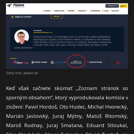
Zdroj foto: platon.sk
Keď však začnete skúmať „Zoznam stránok so
sporným obsahom“, ktorý vyprodukovala komisia v
zložení: Pavol Hordoš, Oto Hudec, Michal Hvorecký,
Marián Jaslovský, Juraj Mýtny, Matúš Ritomský,
Maroš Rudnay, Juraj Smatana, Eduard Stloukal,