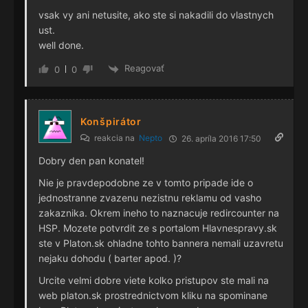
vsak vy ani netusite, ako ste si nakadili do vlastnych
ust.
well done.
Reagovať
0
0
Konšpirátor
reakcia na
Nepto
26. apríla 2016 17:50
Dobry den pan konatel!
Nie je pravdepodobne ze v tomto pripade ide o
jednostranne zvazenu nezistnu reklamu od vasho
zakaznika. Okrem ineho to naznacuje redircounter na
HSP. Mozete potvrdit ze s portalom Hlavnespravy.sk
ste v Platon.sk ohladne tohto bannera nemali uzavretu
nejaku dohodu ( barter apod. )?
Urcite velmi dobre viete kolko pristupov ste mali na
web platon.sk prostrednictvom kliku na spominane