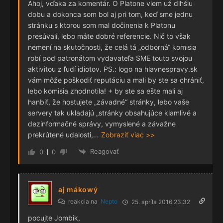
Ahoj, vďaka za komentár. O Platone viem už dlhšiu
dobu a dokonca som bol aj pri tom, keď sme jednu
stránku s ktorou som mal dočinenia k Platonu
presúvali, lebo máte dobré referencie. Nič to však
nemení na skutočnosti, že celá tá „odborná“ komisia
robí pod patronátom vydavateľa SME touto svojou
aktivitou z ľudí idiotov. PS.: logo na hlavnespravy.sk
vám môže poškodiť reputáciu a mali by ste sa chrániť,
lebo komisia zhodnotila! + by ste sa ešte mali aj
hanbiť, že hostujete „závadné“ stránky, lebo vaše
servery tak ukladajú „stránky obsahujúce klamlivé a
dezinformačné správy, vymyslené a závažne
prekrútené udalosti,
…
Zobraziť viac >>
Reagovať
0
0
aj mákowý
reakcia na
Nepto
25. apríla 2016 23:32
pocujte Jombik,