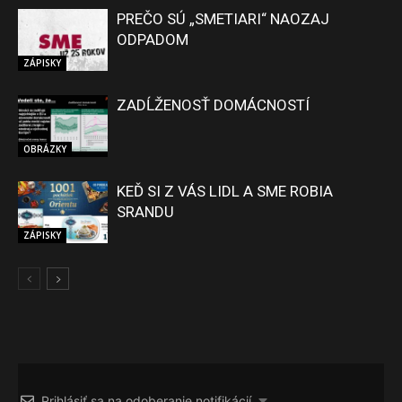
PREČO SÚ „SMETIARI“ NAOZAJ
ODPADOM
ZÁPISKY
ZADĹŽENOSŤ DOMÁCNOSTÍ
OBRÁZKY
KEĎ SI Z VÁS LIDL A SME ROBIA
SRANDU
ZÁPISKY
Prihlásiť sa na odoberanie notifikácií