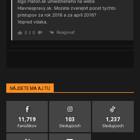
logo Platon.sk umiestneneho na webe
Hlavnespravy.sk. Mozete zverejnit pocet tychto
pristupov za rok 2016 a za april 2016?
Vopred vdaka.
Reagovať
0
0
NÁJDETE MA AJ TU
11,719
103
1,237
Fanúšikov
Sledujúcich
Sledujúcich