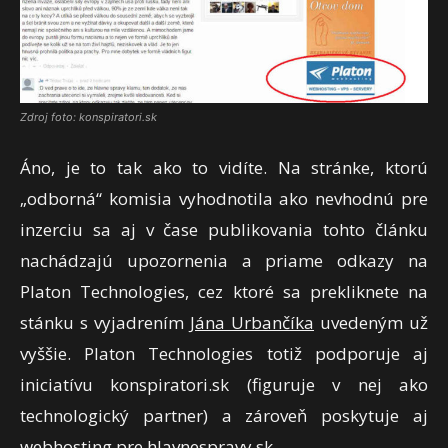
Zdroj foto: konspiratori.sk
Áno, je to tak ako to vidíte. Na stránke, ktorú
„odborná“ komisia vyhodnotila ako nevhodnú pre
inzerciu sa aj v čase publikovania tohto článku
nachádzajú upozornenia a priame odkazy na
Platon Technologies, cez ktoré sa prekliknete na
stánku s vyjadrením
Jána Urbančíka
uvedeným už
vyššie. Platon Technologies totiž podporuje aj
iniciatívu konspiratori.sk (figuruje v nej ako
technologický partner) a zároveň poskytuje aj
webhosting pre hlavnespravy.sk.