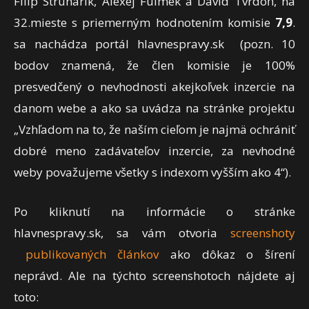
Filip Struhárik, Alexej Fulmek a Dávid Tvrdoň, na
32.mieste s priemerným hodnotením komisie
7,9
.
sa nachádza portál hlavnespravy.sk (pozn. 10
bodov znamená, že člen komisie je 100%
presvedčený o nevhodnosti akejkoľvek inzercie na
danom webe a ako sa uvádza na stránke projektu
„Vzhľadom na to, že naším cieľom je najmä ochrániť
dobré meno zadávateľov inzercie, za nevhodné
weby považujeme všetky s indexom vyšším ako 4“).
Po kliknutí na informácie o stránke
hlavnespravy.sk, sa vám otvoria
screenshoty
publikovaných článkov
ako dôkaz o šírení
neprávd. Ale na týchto screenshotoch nájdete aj
toto: