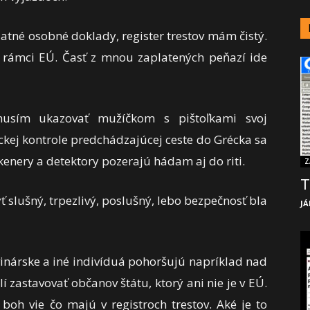
atné osobné doklady, register trestov mám čistý.
v rámci EÚ. Časť z mnou zaplatených peňazí ide
 musím ukazovať mužíčkom s pištoľkami svoj
eckej kontrole predchád
zajúcej ceste do Grécka sa
skenery a detektory pozerajú hádam aj do riti.
Z
T
 slušný, trpezlivý, poslušný, lebo bezpečnosť bla
JÁ
vinárske a iné indivíduá pohoršujú napríklad nad
olí zastavovať občanov štátu, ktorý ani nie je v EÚ.
boh vie čo majú v registroch trestov. Aké je to