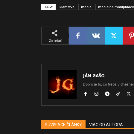
TAGY
klamstvo
médiá
mediálna manipuláci
Zdieľať
JÁN GAŠO
Dobro je to, čo treba v dnešnej 
SÚVISIACE ČLÁNKY
VIAC OD AUTORA