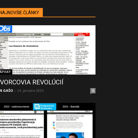
NAJNOVŠIE ČLÁNKY
ÁPISKY
VORCOVIA REVOLÚCIÍ
N GAŠO
-
24. januára 2025
0