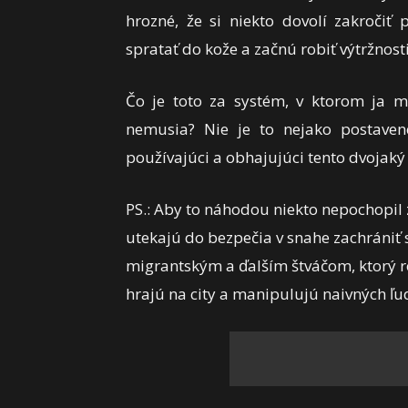
hrozné, že si niekto dovolí zakročiť
spratať do kože a začnú robiť výtržnosti
Čo je toto za systém, v ktorom ja má
nemusia? Nie je to nejako postaven
používajúci a obhajujúci tento dvojaký
PS.: Aby to náhodou niekto nepochopil z
utekajú do bezpečia v snahe zachrániť s
migrantským a ďalším štváčom, ktorý 
hrajú na city a manipulujú naivných ľu