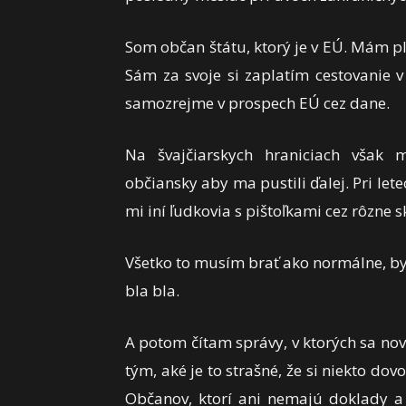
Som občan štátu, ktorý je v EÚ. Mám pl
Sám za svoje si zaplatím cestovanie 
samozrejme v prospech EÚ cez dane.
Na švajčiarskych hraniciach však
občiansky aby ma pustili ďalej. Pri let
mi iní ľudkovia s pištoľkami cez rôzne 
Všetko to musím brať ako normálne, byť
bla bla.
A potom čítam správy, v ktorých sa no
tým, aké je to strašné, že si niekto dov
Občanov, ktorí ani nemajú doklady a 