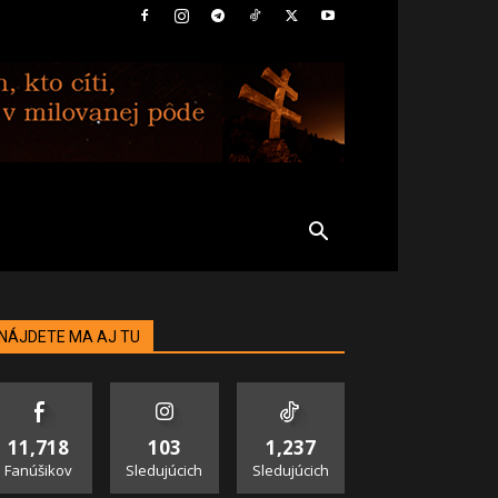
NÁJDETE MA AJ TU
11,718
103
1,237
Fanúšikov
Sledujúcich
Sledujúcich