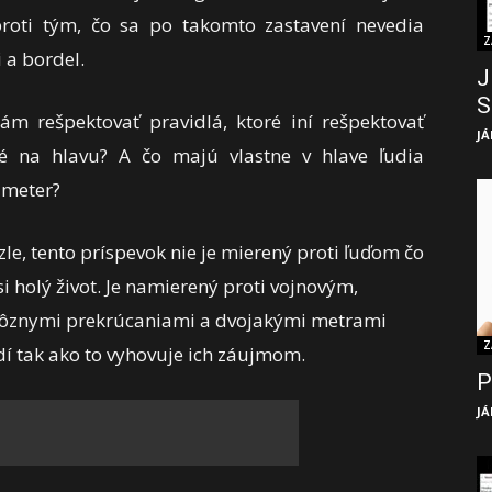
 proti tým, čo sa po takomto zastavení nevedia
Z
 a bordel.
J
S
m rešpektovať pravidlá, ktoré iní rešpektovať
JÁ
é na hlavu? A čo majú vlastne v hlave ľudia
 meter?
le, tento príspevok nie je mierený proti ľuďom čo
i holý život. Je namierený proti vojnovým,
rôznymi prekrúcaniami a dvojakými metrami
Z
dí tak ako to vyhovuje ich záujmom.
P
JÁ