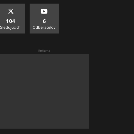
104
6
Sledujúcich
Odberateľov
Reklama