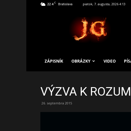
C
22.4
piatok, 7. augusta, 2026 4:13
Bratislava
SLOBODNÝ
ZÁPISNÍK
ZÁPISNÍK
OBRÁZKY
VIDEO
PÍ
VÝZVA K ROZU
26. septembra 2015