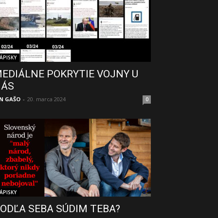
ÁPISKY
EDIÁLNE POKRYTIE VOJNY U
NÁS
N GAŠO
-
20. marca 2024
0
ÁPISKY
ODĽA SEBA SÚDIM TEBA?