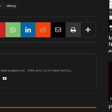
a
zákony
Z
M
JÁ
dobe podporovať... Vidím aj to, čo iní vidieť nechcú...
Z
P