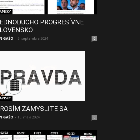
ÁPISKY
EDNODUCHO PROGRESÍVNE
LOVENSKO
N GAŠO
-
5. septembra 2024
0
ÁPISKY
ROSÍM ZAMYSLITE SA
N GAŠO
-
16. mája 2024
0