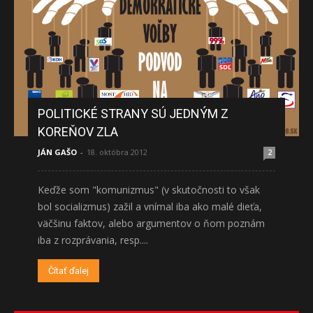
POLITICKÉ STRANY SÚ JEDNÝM Z
KOREŇOV ZLA
JÁN GAŠO
-
18. októbra 2012
2
Keďže som "komunizmus" (v skutočnosti to však
bol socializmus) zažil a vnímal iba ako malé dieťa,
väčšinu faktov, alebo argumentov o ňom poznám
iba z rozprávania, resp....
Čítať ďalej