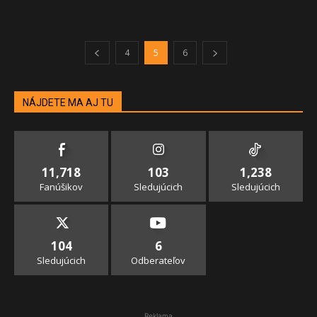
4
5
6
NÁJDETE MA AJ TU
11,718
103
1,238
Fanúšikov
Sledujúcich
Sledujúcich
104
6
Sledujúcich
Odberateľov
Reklama