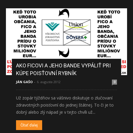
AKO FICOVI A JEHO BANDE VYPÁLIŤ PRI
KÚPE POISŤOVNÍ RYBNÍK
JÁN GAŠO
-
6. augusta 2012
0
Už zopár týždňov sa vášnivo diskutuje o zlučovaní
zdravotných poisťovní do jednej štátnej. To či je to
dobrý alebo zlý nápad je v tejto chvíli už...
Čítať ďalej