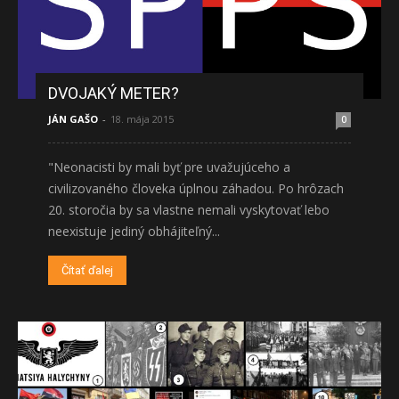
DVOJAKÝ METER?
JÁN GAŠO
-
18. mája 2015
0
"Neonacisti by mali byť pre uvažujúceho a
civilizovaného človeka úplnou záhadou. Po hrôzach
20. storočia by sa vlastne nemali vyskytovať lebo
neexistuje jediný obhájiteľný...
Čítať ďalej