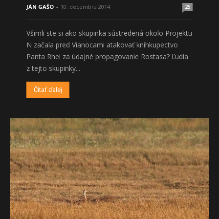
JÁN GAŠO
-
10. decembra 2014
25
Všimli ste si ako skupinka sústredená okolo Projektu
N začala pred Vianocami atakovať kníhkupectvo
Panta Rhei za údajné propagovanie Rostasa? Ľudia
z tejto skupinky...
Čítať ďalej