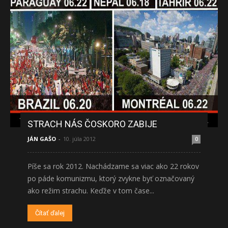
STRACH NÁS ČOSKORO ZABIJE
JÁN GAŠO
-
10. júla 2012
0
Píše sa rok 2012. Nachádzame sa viac ako 22 rokov
po páde komunizmu, ktorý zvykne byť označovaný
ako režim strachu. Keďže v tom čase...
Čítať ďalej