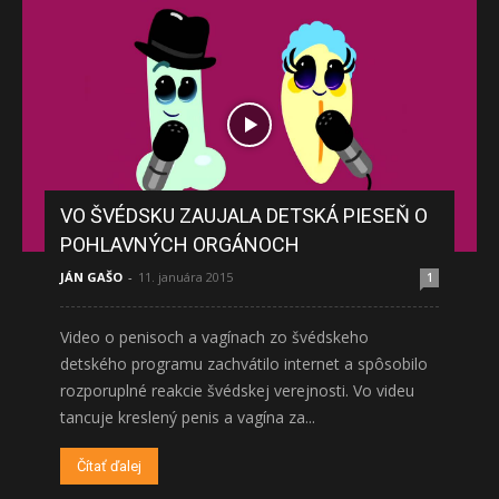
VO ŠVÉDSKU ZAUJALA DETSKÁ PIESEŇ O
POHLAVNÝCH ORGÁNOCH
JÁN GAŠO
-
11. januára 2015
1
Video o penisoch a vagínach zo švédskeho
detského programu zachvátilo internet a spôsobilo
rozporuplné reakcie švédskej verejnosti. Vo videu
tancuje kreslený penis a vagína za...
Čítať ďalej