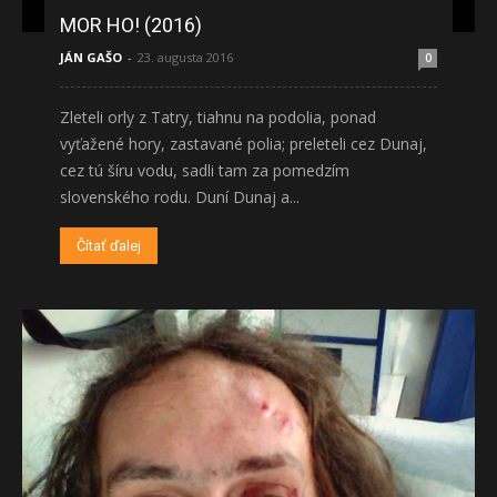
MOR HO! (2016)
JÁN GAŠO
-
23. augusta 2016
0
Zleteli orly z Tatry, tiahnu na podolia, ponad
vyťažené hory, zastavané polia; preleteli cez Dunaj,
cez tú šíru vodu, sadli tam za pomedzím
slovenského rodu. Duní Dunaj a...
Čítať ďalej