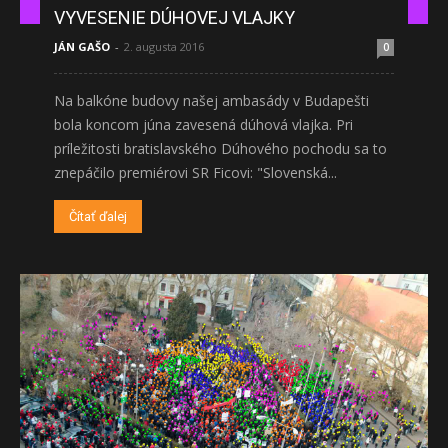
VYVESENIE DÚHOVEJ VLAJKY
JÁN GAŠO
-
2. augusta 2016
0
Na balkóne budovy našej ambasády v Budapešti
bola koncom júna zavesená dúhová vlajka. Pri
príležitosti bratislavského Dúhového pochodu sa to
znepáčilo premiérovi SR Ficovi: "Slovenská...
Čítať ďalej