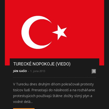
TURECKÉ NOPOKOJE (VIEDO)
JÁN GAŠO
-
1. júna 2013
0
V Turecku dnes druhým dňom pokračovali protesty
tisícov ľudí. Prerastajú do násilností a na rozháňanie
protestujúcich používajú štátne zložky slzný plyn a
vodné delá...