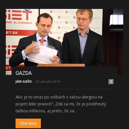
GAZDA
JÁN GAŠO
-
26. januára 2016
3
Ako je to teraz po voľbách s vašou alergiou na
pojem líder pravice? „Zdá sa mi, že je postihnutý
ťažkou infláciou, aj preto, že sa...
Čítať ďalej