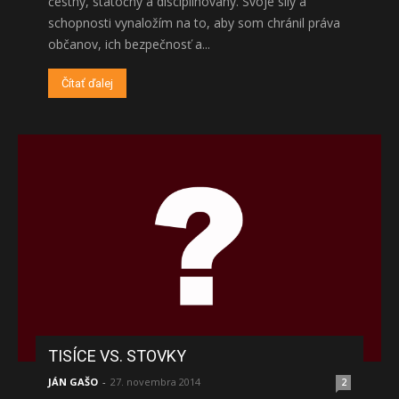
čestný, statočný a disciplinovaný. Svoje sily a
schopnosti vynaložím na to, aby som chránil práva
občanov, ich bezpečnosť a...
Čítať ďalej
TISÍCE VS. STOVKY
JÁN GAŠO
-
27. novembra 2014
2