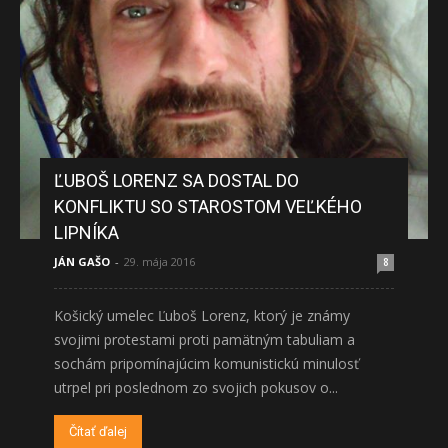
ĽUBOŠ LORENZ SA DOSTAL DO
KONFLIKTU SO STAROSTOM VEĽKÉHO
LIPNÍKA
JÁN GAŠO
-
29. mája 2016
8
Košický umelec Ľuboš Lorenz, ktorý je známy
svojimi protestami proti pamätným tabuliam a
sochám pripomínajúcim komunistickú minulosť
utrpel pri poslednom zo svojich pokusov o...
Čítať ďalej