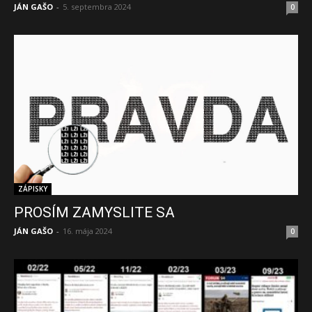
JÁN GAŠO
-
5. septembra 2024
0
ZÁPISKY
PROSÍM ZAMYSLITE SA
JÁN GAŠO
-
16. mája 2024
0