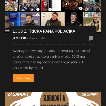
LOGO Z TRIČKA PÁNA POLIAČIKA
JÁN GAŠO
-
3. marca 2023
0
Aviatsiya Halychyny (Авіація Галичини), ukrajinská
značka oblečenia, ktorá vznikla v roku 2015 má
podľa mňa naozaj pozoruhodné logo (obr. č.1).
Zaujímalo by ma, či...
Čítať ďalej