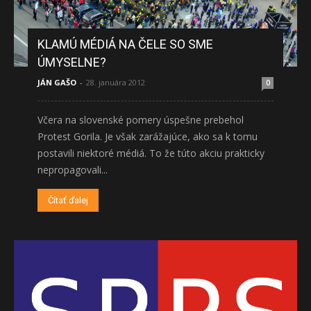
KLAMÚ MÉDIÁ NA ČELE SO SME
ÚMYSELNE?
JÁN GAŠO
-
28. januára 2012
0
Včera na slovenské pomery úspešne prebehol
Protest Gorila. Je však zarážajúce, ako sa k tomu
postavili niektoré médiá. To že túto akciu prakticky
nepropagovali...
Čítať ďalej