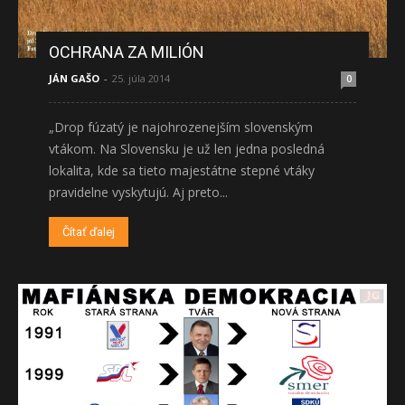
OCHRANA ZA MILIÓN
JÁN GAŠO
-
25. júla 2014
0
„Drop fúzatý je najohrozenejším slovenským
vtákom. Na Slovensku je už len jedna posledná
lokalita, kde sa tieto majestátne stepné vtáky
pravidelne vyskytujú. Aj preto...
Čítať ďalej