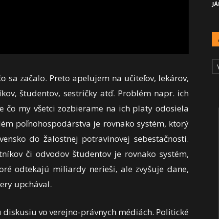
JÁ
A
Č
 sa začalo. Preto apelujem na učiteľov, lekárov,
kov, študentov, sestričky atď. Problém napr. ich
ze čo my všetci zozbierame na ich platy odosiela
ém poľnohospodárstva je rovnako systém, ktorý
nsko do žalostnej potravinovej sebestačnosti.
tníkov či odvodov študentov je rovnako systém,
oré odtekajú miliardy nerieši, ale zvyšuje dane,
ery upchával.
 diskusiu vo verejno-právnych médiách. Politické