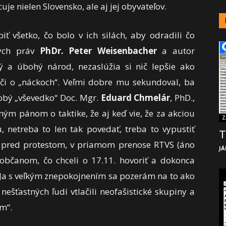
uje nielen Slovensko, ale aj jej obyvateľov.
obiť všetko, čo bolo v ich silách, aby odradili čo
ských práv
PhDr. Peter Weisenbacher
a autor
ý a úbohý národ, nezaslúžia si nič lepšie ako
či o „náckoch“. Veľmi dobre mu sekundoval, ba
obý „vševedko“ Doc. Mgr.
Eduard Chmelár
, PhD.,
ným pánom o taktike, že aj keď vie, že za akciou
Z
, netreba to len tak povedať, treba to vypustiť
T
eň pred protestom, v priamom prenose RTVS (áno
JÁ
 občanom, čo chceli o 17.11. hovoriť a dokonca
„…Ja s veľkým znepokojnením sa pozerám na to ako
nešťastných ľudí vtlačili neofašistické skupiny a
ým“.