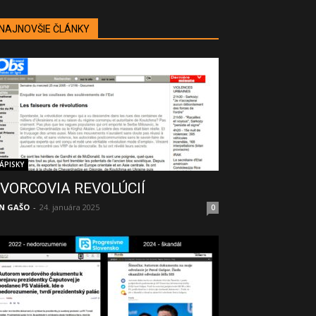
NAJNOVŠIE ČLÁNKY
ÁPISKY
VORCOVIA REVOLÚCIÍ
N GAŠO
-
24. januára 2025
0