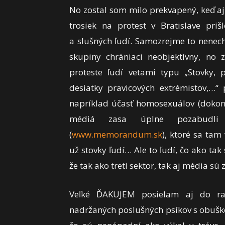
No zostal som milo prekvapený, keď a
trosiek na protest v Bratislave priš
a slušných ľudí. Samozrejme to nenec
skupiny chrániaci neobjektívny, no z
proteste ľudí vetami typu „Stovky, 
desiatky pravicových extrémistov,…“
napríklad účasť homosexuálov (dokon
médiá zasa úplne pozabudl
(
www.memorandum.sk
), ktoré sa tam
už stovky ľudí… Ale to ľudí, čo ako ta
že tak ako tretí sektor, tak aj média s
Veľké ĎAKUJEM posielam aj do rad
nadržaných poslušných psíkov s obuško