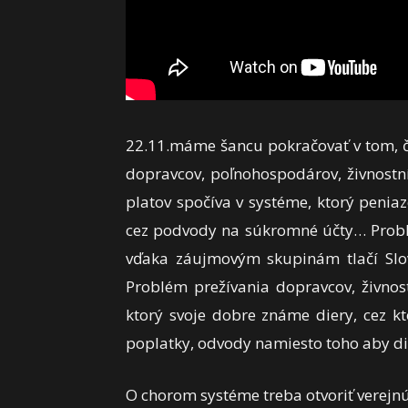
22.11.máme šancu pokračovať v tom, čo
dopravcov, poľnohospodárov, živnostní
platov spočíva v systéme, ktorý penia
cez podvody na súkromné účty… Probl
vďaka záujmovým skupinám tlačí Slove
Problém prežívania dopravcov, živnos
ktorý svoje dobre známe diery, cez kt
poplatky, odvody namiesto toho aby di
O chorom systéme treba otvoriť verejnú