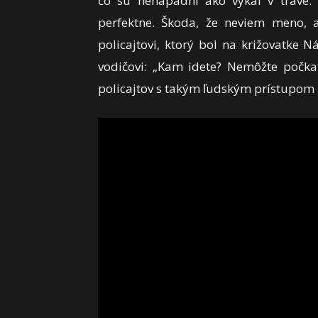
čo sú nenápadní ako výkal v tráve. M
perfektne. Škoda, že neviem meno, 
policajtovi, ktorý bol na križovatke
vodičovi: „Kam idete? Nemôžte počkať
policajtov s takým ľudským prístupom č