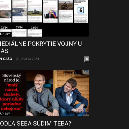
ÁPISKY
EDIÁLNE POKRYTIE VOJNY U
NÁS
N GAŠO
-
20. marca 2024
0
ÁPISKY
ODĽA SEBA SÚDIM TEBA?