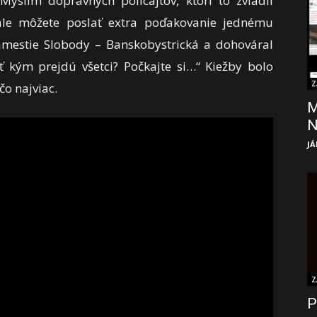
yslím dopravných policajtov, ktorí to zvládli
ale môžete poslať extra poďakovanie jednému
 Námestie Slobody – Banskobystrická a dohováral
 kým prejdú všetci? Počkajte si…“ Kiežby bolo
Z
o najviac.
M
JÁ
Z
P