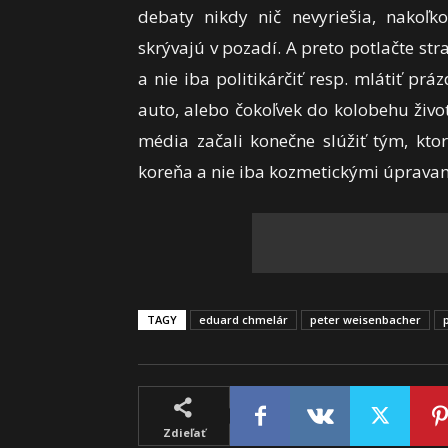
debaty nikdy nič nevyriešia, nakoľko
skrývajú v pozadí. A preto potlačte st
a nie iba politikárčiť resp. mlátiť pr
auto, alebo čokoľvek do kolobehu živo
média začali konečne slúžiť tým, ktor
koreňa a nie iba kozmetickými úprav
TAGY
eduard chmelár
peter weisenbacher
Zdieľať