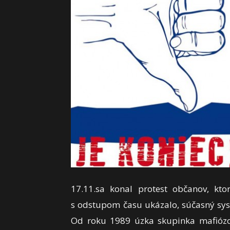
17.11.sa konal protest občanov, kt
s odstupom času ukázalo, súčasný sys
Od roku 1989 úzka skupinka mafiózov,