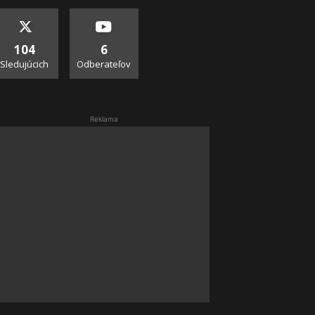
104
6
Sledujúcich
Odberateľov
Reklama