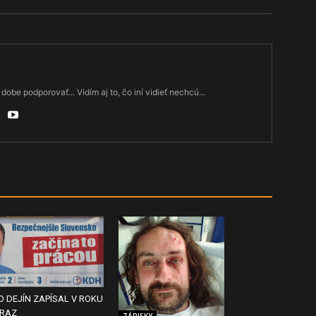
dobe podporovať... Vidím aj to, čo iní vidieť nechcú...
DO DEJÍN ZAPÍSAL V ROKU
ERAZ