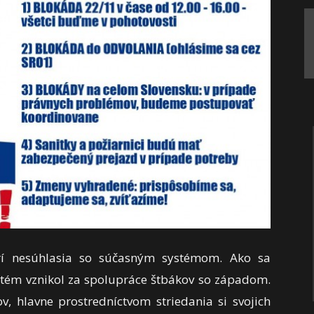
orí nesúhlasia so súčasným systémom. Ako sa
tém vznikol za spolupráce štbákov so západom.
 hlavne prostredníctvom striedania si svojich