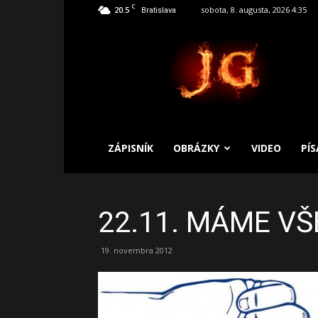
C
20.5
sobota, 8. augusta, 2026 4:35
Bratislava
SLOBODNÝ
ZÁPISNÍK
ZÁPISNÍK
OBRÁZKY
VIDEO
PÍ
22.11. MÁME VŠ
19. novembra 2012