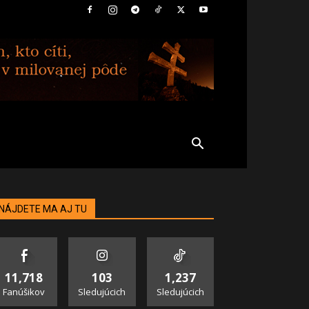
NÁJDETE MA AJ TU
11,718
103
1,237
Fanúšikov
Sledujúcich
Sledujúcich