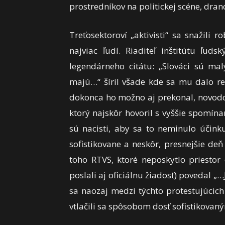
prostredníkov na politickej scéne, dranc
Treťosektoroví „aktivisti“ sa snažili r
najviac ľudí. Riaditeľ inštitútu ľud
legendárneho citátu: „Slováci sú mal
majú…“ šíril všade kde sa mu dalo re
dokonca ho možno aj prekonal, novod
ktorý najskôr hovoril s vyššie spomína
sú nacisti, aby sa to neminulo účinku
sofistikovane a neskôr, presnejšie d
toho RTVS, ktoré neposkytlo priestor
poslali aj oficiálnu žiadosť) povedal 
sa naozaj medzi týchto protestujúcich 
vtlačili sa spôsobom dosť sofistikovan