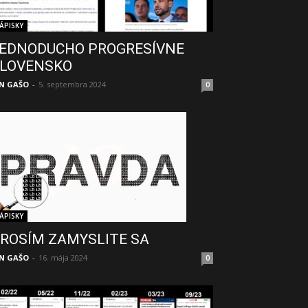
ÁPISKY
EDNODUCHO PROGRESÍVNE
LOVENSKO
N GAŠO
-
5. septembra 2024
0
ÁPISKY
ROSÍM ZAMYSLITE SA
N GAŠO
-
16. mája 2024
0