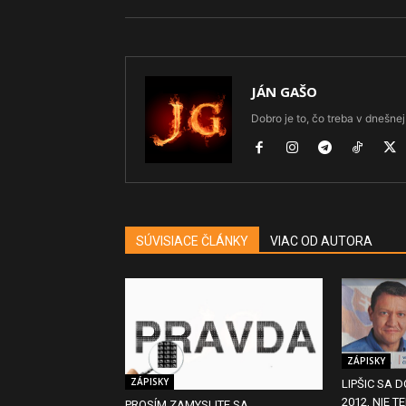
JÁN GAŠO
Dobro je to, čo treba v dnešnej 
SÚVISIACE ČLÁNKY
VIAC OD AUTORA
ZÁPISKY
ZÁPISKY
LIPŠIC SA 
2012, NIE T
PROSÍM ZAMYSLITE SA