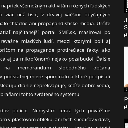
j napriek všemožným aktivitám rôznych ľudských
Z
lo viac než tisíc, v drvivej väčšine obyčajných
J
halo chladné ani propagandistické média. Určité
S
atiaľ najčítanejší portál SME.sk, masíroval po
JÁ
prevažne mladých ľudí, medzi ktorými boli aj
 pričom na propagande protirečiace fakty, ako
ca aj za mikrofónom) nejako pozabudol. Ďalšie
i na memorandum slobodného občana
 v podstatnej miere spomínalo a ktoré podpísali
k sledujú dianie neprekvapuje, keďže dobre vedia,
Z
ú zbraňami tohto zvráteného systému.
P
JÁ
ov polície. Nemyslím teraz tých poväčšine
m v plastovom obleku, ani tých sliedičov v dave,