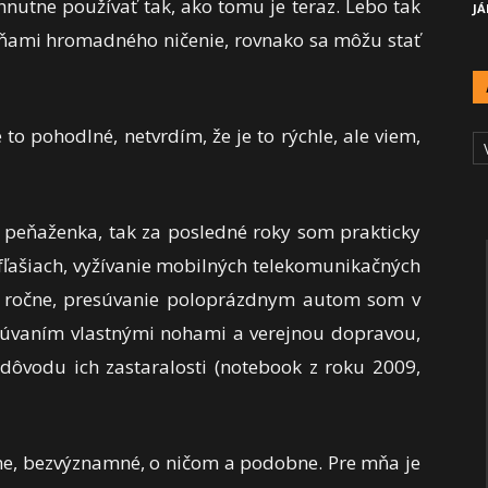
hnutne používať tak, ako tomu je teraz. Lebo tak
JÁ
ňami hromadného ničenie, rovnako sa môžu stať
A
 to pohodlné, netvrdím, že je to rýchle, ale viem,
Č
a peňaženka, tak za posledné roky som prakticky
 fľašiach, vyžívanie mobilných telekomunikačných
€ ročne, presúvanie poloprázdnym autom som v
esúvaním vlastnými nohami a verejnou dopravou,
 dôvodu ich zastaralosti (notebook z roku 2009,
pne, bezvýznamné, o ničom a podobne. Pre mňa je