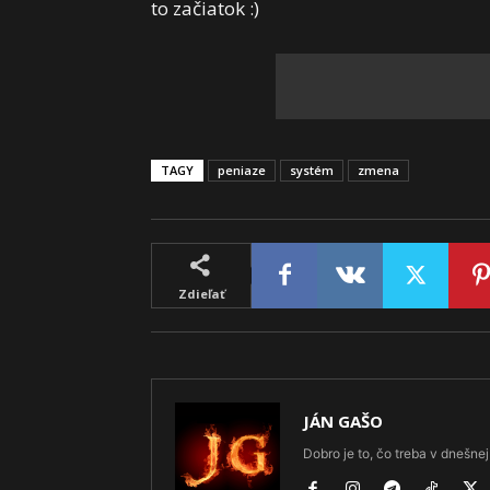
to začiatok :)
TAGY
peniaze
systém
zmena
Zdieľať
JÁN GAŠO
Dobro je to, čo treba v dnešnej 