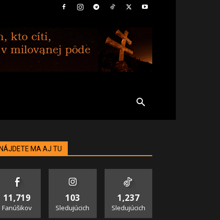
NÁJDETE MA AJ TU
11,719
103
1,237
Fanúšikov
Sledujúcich
Sledujúcich