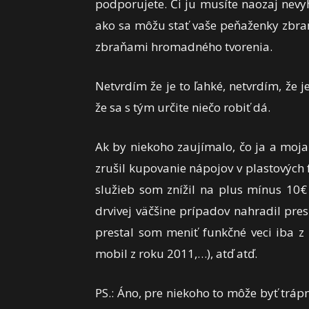
podporujete. Či ju musíte naozaj nevy
ako sa môžu stať vaše peňaženky zbra
zbraňami hromadného tvorenia.
Netvrdím že je to ľahké, netvrdím, že je
že sa s tým určite niečo robiť dá.
Ak by niekoho zaujímalo, čo ja a moj
zrušil kupovanie nápojov v plastových
služieb som znížil na plus mínus 10
drvivej väčšine prípadov nahradil pr
prestal som meniť funkčné veci iba z
mobil z roku 2011,…), atď atď.
PS.: Áno, pre niekoho to môže byť trá