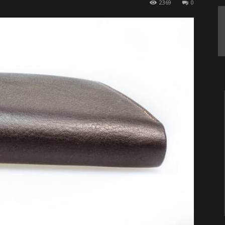
2369
0