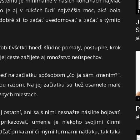
stému je minimálne v našich končinách najviac
o je aj v rukách ľudí najväčšia moc, aká bola
Z
obré si to začať uvedomovať a začať s týmito
J
S
JÁ
 robiť všetko hneď. Kľudne pomaly, postupne, krok
ojej ceste zažijete aj množstvo neúspechov.
eď na začiatku spôsobom „čo ja sám zmením?“.
ekou razom. Na jej začiatku sú tiež osamelé malé
znych miestach.
Z
P
j ostatní, ani sa s nimi nesnažte násilne bojovať.
JÁ
rikazovať, umenie je niekoho svojimi činmi
dčať príkazmi či inými formami nátlaku, tak taká