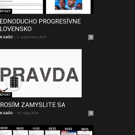
ÁPISKY
EDNODUCHO PROGRESÍVNE
LOVENSKO
N GAŠO
-
5. septembra 2024
0
ÁPISKY
ROSÍM ZAMYSLITE SA
N GAŠO
-
16. mája 2024
0