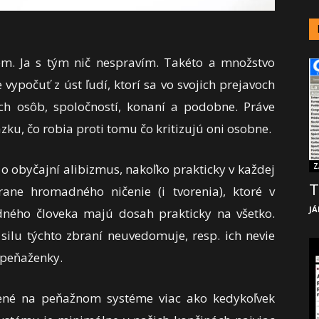
m. Ja s tým nič nespravím. Takéto a množstvo
ypočuť z úst ľudí, ktorí sa vo svojich prejavoch
ch osôb, spoločností, konaní a podobne. Práve
ku, čo robia proti tomu čo kritizujú oni osobne.
 o obyčajní alibizmus, nakoľko prakticky v každej
Z
T
ane hromadného ničenie (i tvorenia), ktoré v
JÁ
ného človeka majú dosah prakticky na všetko.
 silu týchto zbraní neuvedomuje, resp. ich nevie
 peňaženky.
žené na peňažnom systéme viac ako kedykoľvek