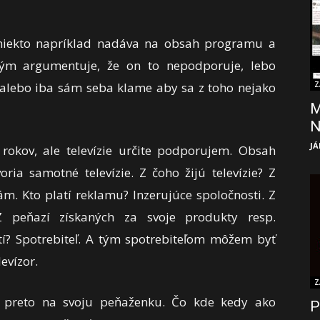
ď niekto napríklad nadáva na obsah programu a
 tým argumentuje, že on to nepodporuje, lebo
 alebo iba sám seba klame aby sa z toho nejako
Z
M
JÁ
rokov, ale televízie určite podporujem. Obsah
oria samotné televízie. Z čoho žijú televízie? Z
ám. Kto platí reklamu? Inzerujúce spoločnosti. Z
 Z peňazí získaných za svoje produkty resp.
tí? Spotrebiteľ. A tým spotrebiteľom môžem byť
evízor.
Z
a preto na svoju peňaženku. Čo kde kedy ako
P