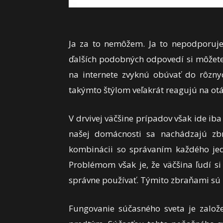
Ja za to nemôžem. Ja to nepodporuje
ďalších podobných odpovedí si môžete v
na internete zvyknú obúvať do rôzny
takýmto štýlom veľakrát reagujú na otáz
V drvivej väčšine prípadov však ide iba
našej domácnosti sa nachádzajú zbr
kombinácii so správaním každého jed
Problémom však je, že väčšina ľudí si
správne používať. Týmito zbraňami sú
Fungovanie súčasného sveta je zalo