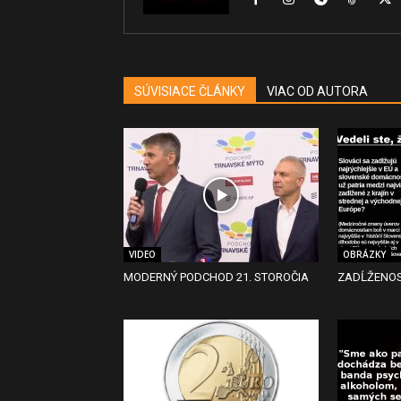
SÚVISIACE ČLÁNKY
VIAC OD AUTORA
VIDEO
OBRÁZKY
MODERNÝ PODCHOD 21. STOROČIA
ZADĹŽENO