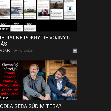
ÁPISKY
EDIÁLNE POKRYTIE VOJNY U
NÁS
N GAŠO
-
20. marca 2024
0
ÁPISKY
ODĽA SEBA SÚDIM TEBA?