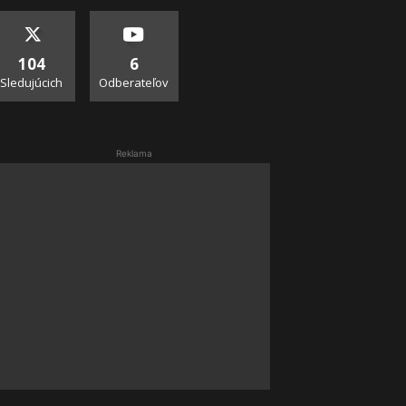
104
6
Sledujúcich
Odberateľov
Reklama