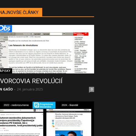
NAJNOVŠIE ČLÁNKY
ÁPISKY
VORCOVIA REVOLÚCIÍ
N GAŠO
-
24. januára 2025
0