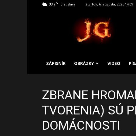
C
33.9
štvrtok, 6. augusta, 2026 14:09
Bratislava
SLOBODNÝ
ZÁPISNÍK
ZÁPISNÍK
OBRÁZKY
VIDEO
PÍ
ZBRANE HROMAD
TVORENIA) SÚ P
DOMÁCNOSTI