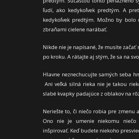
predtým. Súčasťou tohto peňažného sy
ľudí, ako kedykoľvek predtým. A pret
kedykoľvek predtým. Možno by bolo d
zbraňami cielene narábať.
Nikde nie je napísané, že musíte začať
po kroku. A rátajte aj stým, že sa na sv
Hlavne neznechucujte samých seba hn
Ani veľká silná rieka nie je takou ri
slabé kvapky padajúce z oblakov na rô
Neriešte to, či niečo robia pre zmenu a
Ono nie je umenie niekomu niečo p
inšpirovať. Keď budete niekoho presvie