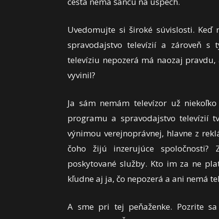
cesta nemá šancu na úspech.
Uvedomujte si široké súvislosti. Ke
spravodajstvo televízií a zároveň s
televíziu nepozerá má naozaj pravdu,
vyvinil?
Ja sám nemám televízor už niekoľko 
programu a spravodajstvo televízií tv
výnimou verejnoprávnej, hlavne z rekl
čoho žijú inzerujúce spoločnosti?
poskytované služby. Kto im za ne pla
kľudne aj ja, čo nepozerá a ani nemá tel
A sme pri tej peňaženke. Pozrite s