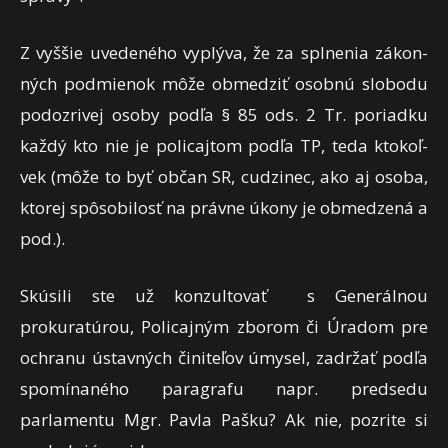
Z vyššie uvedeného vyplýva, že za spl­ne­nia zá­kon­
ných pod­mie­nok mô­že ob­me­dziť osob­nú slo­bo­du
po­doz­ri­vej oso­by pod­ľa § 85 ods. 2 Tr. po­riad­ku
kaž­dý kto nie je po­li­caj­tom pod­ľa TP, te­da kto­koľ­
vek (mô­že to byť ob­čan SR, cu­dzi­nec, ako aj oso­ba,
kto­rej spô­so­bi­losť na práv­ne úko­ny je ob­me­dze­ná a
pod.).
Skúsili ste už konzultovať s Generálnou
prokuratúrou, Policajným zborom či Úradom pre
ochranu ústavných činiteľov úmysel, zadržať podľa
spomínaného paragrafu napr. predsedu
parlamentu Mgr. Pavla Pašku? Ak nie, pozrite si