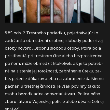
§ 85 ods. 2 Trestného poriadku, pojednávajúci o
zadržaní a obmedzení osobnej slobody podozrivej
osoby hovorí: „Osob­nú slo­bo­du oso­by, kto­rá bo­la
pris­tih­nu­tá pri tres­tnom či­ne ale­bo bez­pros­tred­ne
po ňom, mô­že ob­me­dziť kto­koľ­vek, ak je to pot­reb­
né na zis­te­nie jej to­tož­nos­ti, za­brá­ne­nie úte­ku, za­
bez­pe­če­nie dô­ka­zov ale­bo na za­brá­ne­nie ďal­šie­mu
pá­chaniu tres­tnej čin­nos­ti. Je však po­vin­ný ta­kú­to
oso­bu bez­od­klad­ne od­ov­zdať út­va­ru Po­li­caj­né­ho
zbo­ru, út­va­ru Vo­jen­skej po­lí­cie ale­bo út­va­ru Col­nej
sprá­vy“.