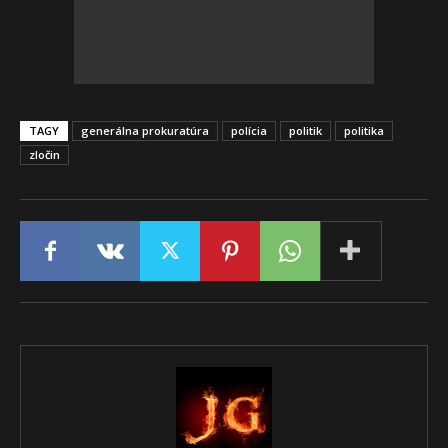
TAGY
generálna prokuratúra
polícia
politik
politika
zločin