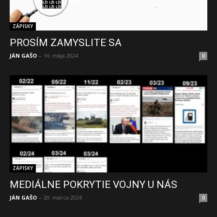
ZÁPISKY
PROSÍM ZAMYSLITE SA
JÁN GAŠO
-
16. mája 2024
0
ZÁPISKY
MEDIÁLNE POKRYTIE VOJNY U NÁS
JÁN GAŠO
-
20. marca 2024
0