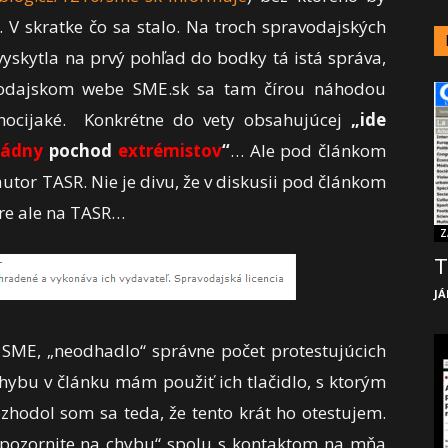
. V skratke čo sa stalo. Na troch spravodajských
vyskytla na prvý pohľad do bodky tá istá správa,
vodajskom webe SME.sk sa tam čírou náhodou
e hocijaké. Konkrétne do vety obsahujúcej
„ide
ládny
pochod
extrémistov
“
… Ale pod článkom
utor TASR. Nie je divu, že v diskusii pod článkom
áre ale na TASR…
Z
T
JÁ
y SME, „neodhadlo“ správne počet protestujúcich
 chybu v článku mám použiť ich tlačidlo, s ktorým
zhodol som sa teda, že tento krát ho otestujem.
„upozornite na chybu“ spolu s kontaktom na mňa