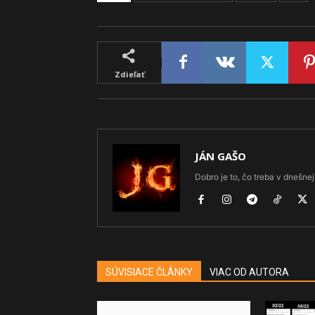
Zdieľať
JÁN GAŠO
Dobro je to, čo treba v dnešnej 
SÚVISIACE ČLÁNKY
VIAC OD AUTORA