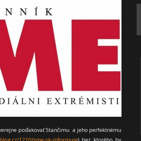
o verejne poďakovať Stančimu a jeho perfektnému
.blog.cz/1210/sme-sk-informuje
) bez ktorého by