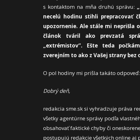
s kontaktom na mňa druhú správu:
„
necelú hodinu stihli prepracovať 
upozornenie. Ale stále mi neprišla 
článok tváril ako prevzatá spr
„extrémistov“. Ešte teda počká
zverejním to ako z Vašej strany bez
O pol hodiny mi prišla takáto odpoveď:
Dobrý deň,
redakcia sme.sk si vyhradzuje práva redi
všetky agentúrne správy podľa vlastné
obsahovať faktické chyby či oneskoren
postupujú redakcie všetkých online aj 