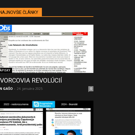
NAJNOVŠIE ČLÁNKY
ÁPISKY
VORCOVIA REVOLÚCIÍ
N GAŠO
-
24. januára 2025
0