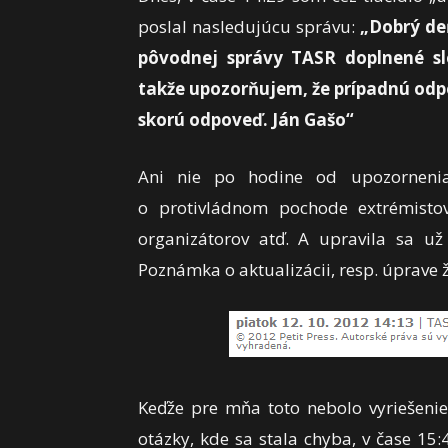
poslal nasledujúcu správu:
„Dobrý deň
pôvodnej správy TASR doplnené slo
takže upozorňujem, že prípadnú odp
skorú odpoveď. Ján Gašo“
Ani nie po hodine od upozornenia
o protivládnom pochode extrémistov
organizátorov atď. A upravila sa u
Poznámka o aktualizácii, resp. úprave
Keďže pre mňa toto nebolo vyriešeni
otázky, kde sa stala chyba, v čase 15: