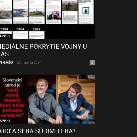
ÁPISKY
EDIÁLNE POKRYTIE VOJNY U
NÁS
N GAŠO
-
20. marca 2024
0
ÁPISKY
ODĽA SEBA SÚDIM TEBA?