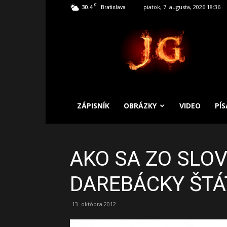
C
30.4
piatok, 7. augusta, 2026 18:36
Bratislava
SLOBODNÝ
ZÁPISNÍK
ZÁPISNÍK
OBRÁZKY
VIDEO
PÍ
AKO SA ZO SLO
DAREBÁCKY ŠTÁ
13. októbra 2012