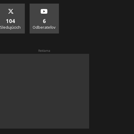
104
6
Sledujúcich
Odberateľov
Reklama