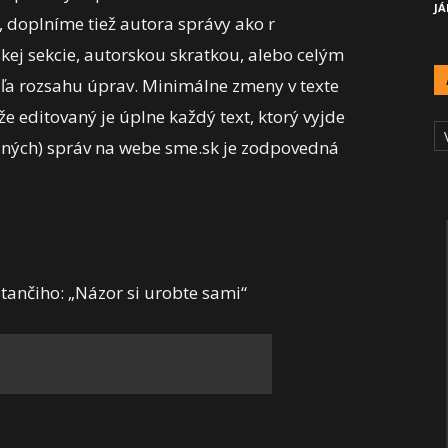
JÁ
doplníme tiež autora správy ako r
skej sekcie, autorskou skratkou, alebo celým
a rozsahu úprav. Minimálne zmeny v texte
 editovaný je úplne každý text, ktorý vyjde
A
Č
zaných) správ na webe sme.sk je zodpovedná
Stančiho: „Názor si urobte sami“