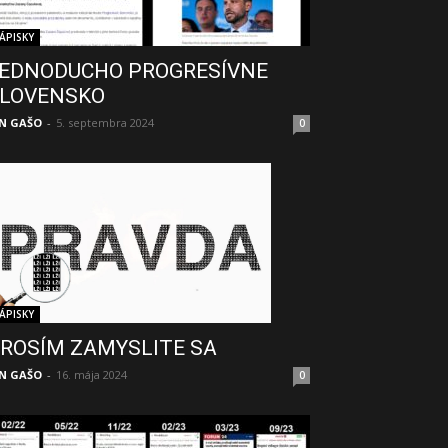
ÁPISKY
EDNODUCHO PROGRESÍVNE
LOVENSKO
N GAŠO
-
5. septembra 2024
0
ÁPISKY
ROSÍM ZAMYSLITE SA
N GAŠO
-
16. mája 2024
0