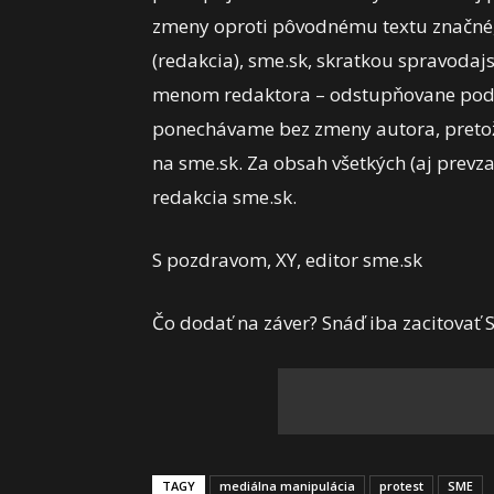
zmeny oproti pôvodnému textu značné, 
(redakcia), sme.sk, skratkou spravodaj
menom redaktora – odstupňovane podľ
ponechávame bez zmeny autora, pretože
na sme.sk. Za obsah všetkých (aj prev
redakcia sme.sk.
S pozdravom, XY, editor sme.sk
Čo dodať na záver? Snáď iba zacitovať 
TAGY
mediálna manipulácia
protest
SME