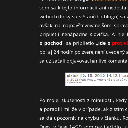
som sa k tejto informácii ani nedostal
weboch (linky sú v Stančiho blogu) sa 
avšak na najnavštevovanejšom spra
priplietli nenápadne slovíčka. A ni
o pochod“
sa priplietlo
„ide o
protiv
bol aj 24 hodín po zverejnení uvedený a
sa už začali objavovať hanlivé koment
Po mojej skúsenosti z minulosti, ked
a poradili mi, že v prípade, ak zistím
sa dá upozorniť na chybu v článku. Ro
Dnes, v čase 14:29 som cez tlačidlo 