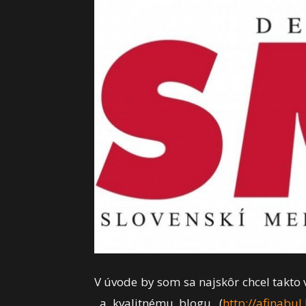
V úvode by som sa najskôr chcel takt
a kvalitnému blogu, (
http://
afinabul