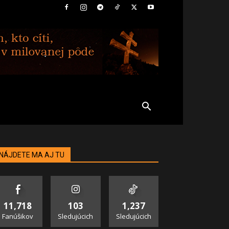
NÁJDETE MA AJ TU
11,718
103
1,237
Fanúšikov
Sledujúcich
Sledujúcich