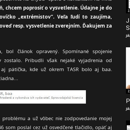
, chcem poprosiť o vysvetlenie. Údajne je do
Z
víčko „extrémistov“. Veľa ľudí to zaujíma,
J
oveď resp. vysvetlenie zverejním. Ďakujem za
S
JÁ
, bol článok opravený. Spomínané spojenie
 zostalo. Pribudli však nejaké vyjadrenia od
ž aj pätička, kde už okrem TASR bolo aj baa.
 žiadna…
Z
P
JÁ
e problému a už vôbec nie zodpovedanie mojej
46 som poslal cez už osvedčené tlačidlo, opäť aj