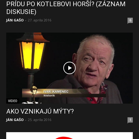
PRÍDU PO KOTLEBOVI HORŠÍ? (ZÁZNAM
DISKUSIE)
JÁN GAŠO
-
27. apríla 2016
6
VIDEO
AKO VZNIKAJÚ MÝTY?
JÁN GAŠO
-
25. apríla 2016
1