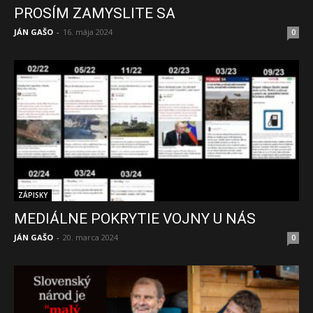
PROSÍM ZAMYSLITE SA
JÁN GAŠO
-
16. mája 2024
0
ZÁPISKY
MEDIÁLNE POKRYTIE VOJNY U NÁS
JÁN GAŠO
-
20. marca 2024
0