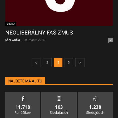
VIDEO
NEOLIBERÁLNY FAŠIZMUS
JÁN GAŠO
-
20. marca 2016
0
3
4
5
NÁJDETE MA AJ TU
11,718
103
1,238
Fanúšikov
Sledujúcich
Sledujúcich