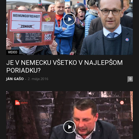
VIDEO
JE V NEMECKU VŠETKO V NAJLEPŠOM
PORIADKU?
JÁN GAŠO
-
2. mája 2016
0