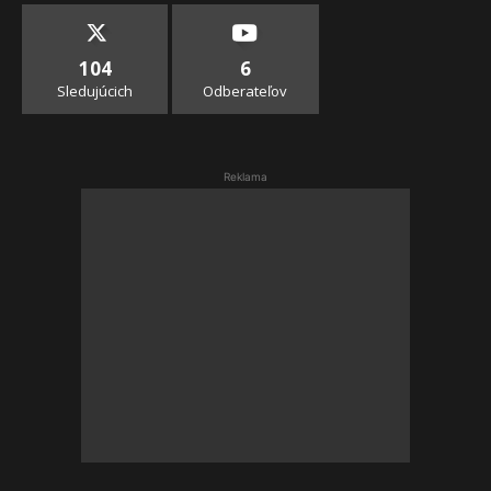
104
6
Sledujúcich
Odberateľov
Reklama