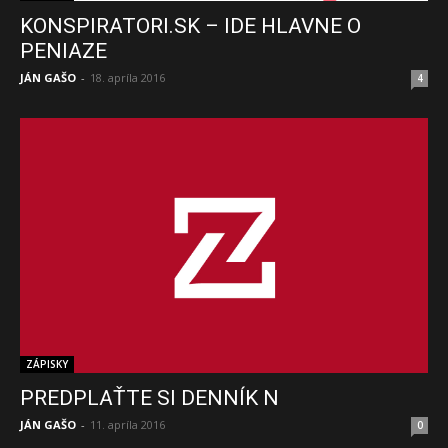
KONSPIRATORI.SK – IDE HLAVNE O
PENIAZE
JÁN GAŠO
-
18. apríla 2016
4
ZÁPISKY
PREDPLAŤTE SI DENNÍK N
JÁN GAŠO
-
11. apríla 2016
0