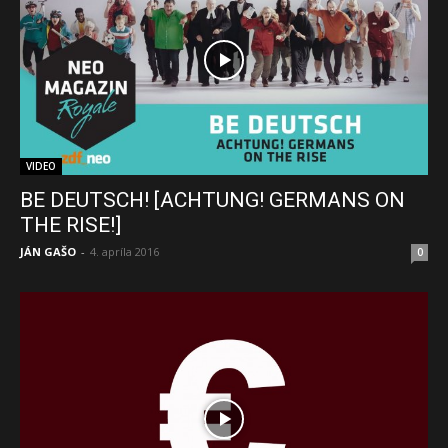
VIDEO
BE DEUTSCH! [ACHTUNG! GERMANS ON
THE RISE!]
JÁN GAŠO
-
4. apríla 2016
0