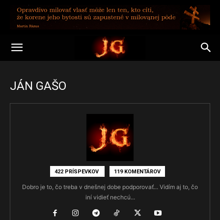
JÁN GAŠO
422 PRÍSPEVKOV
119 KOMENTÁROV
Dobro je to, čo treba v dnešnej dobe podporovať... Vidím aj to, čo
iní vidieť nechcú...