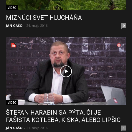
VIDEO
MIZNÚCI SVET HLUCHÁŇA
JÁN GAŠO
-
24. mája 2016
0
VIDEO
ŠTEFAN HARABIN SA PÝTA, ČI JE
FAŠISTA KOTLEBA, KISKA, ALEBO LIPŠIC
JÁN GAŠO
-
21. mája 2016
1