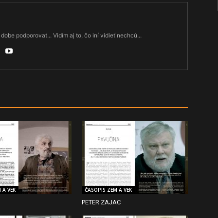
dobe podporovať... Vidím aj to, čo iní vidieť nechcú...
 A VEK
ČASOPIS ZEM A VEK
PETER ZAJAC