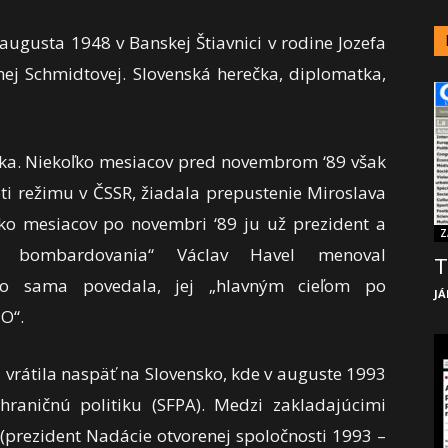
ugusta 1948 v Banskej Štiavnici v rodine Jozefa
ej Schmidtovej. Slovenská herečka, diplomatka,
ečka. Niekoľko mesiacov pred novembrom ‘89 však
ti režimu v ČSSR, žiadala prepustenie Miroslava
ko mesiacov po novembri ‘89 ju už prezident a
Z
ho bombardovania“ Václav Havel menoval
T
ko sama povedala, jej „hlavným cieľom po
JÁ
O“.
 vrátila naspäť na Slovensko, kde v auguste 1993
hraničnú politiku (SFPA). Medzi zakladajúcimi
 (prezident Nadácie otvorenej spoločnosti 1993 –