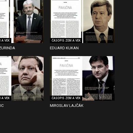
 A VEK
ČASOPIS ZEM A VEK
ZURINDA
EDUARD KUKAN
 A VEK
ČASOPIS ZEM A VEK
IC
MIROSLAV LAJČÁK