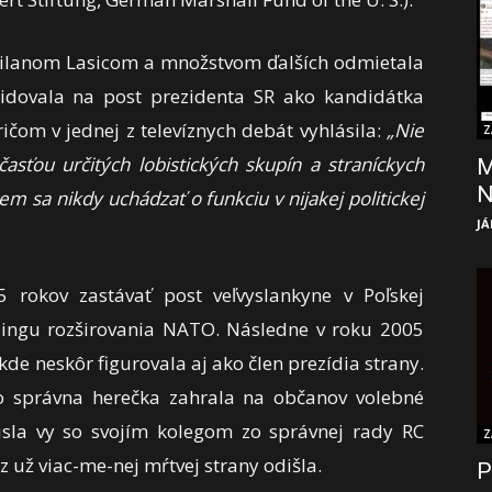
ilanom Lasicom a množstvom ďalších odmietala
idovala na post prezidenta SR ako kandidátka
čom v jednej z televíznych debát vyhlásila:
„Nie
Z
sťou určitých lobistických skupín a straníckych
M
m sa nikdy uchádzať o funkciu v nijakej politickej
JÁ
rokov zastávať post veľvyslankyne v Poľskej
bingu rozširovania NATO. Následne v roku 2005
de neskôr figurovala aj ako člen prezídia strany.
 správna herečka zahrala na občanov volebné
isla vy so svojím kolegom zo správnej rady RC
Z
už viac-me-nej mŕtvej strany odišla.
P