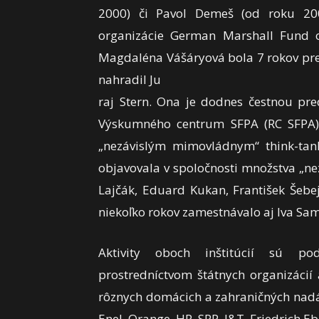
2000) či Pavol Demeš (od roku 200
organizácie German Marshall Fund o
Magdaléna Vášáryová bola 7 rokov pre
nahradil Ju
raj Stern. Ona je dodnes čestnou pre
Výskumného centrum SFPA (RC SFPA)
„nezávislým mimovládnym“ think-tank
objavovala v spoločnosti množstva „n
Lajčák, Eduard Kukan, František Šebej
niekoľko rokov zamestnávalo aj Iva Sa
Aktivity oboch inštitúcií sú po
prostredníctvom štátnych organizácií
rôznych domácich a zahraničných nadáci
Enel, Orange, HP, SPP, J&T, Friedrich Eb