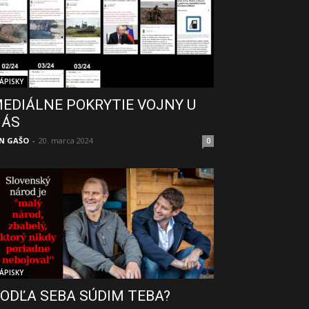
ÁPISKY
EDIÁLNE POKRYTIE VOJNY U
NÁS
N GAŠO
-
20. marca 2024
0
ÁPISKY
ODĽA SEBA SÚDIM TEBA?