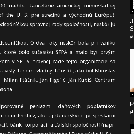
0 riaditeľ kancelárie americkej mimovládnej
Z
f the U. S. pre strednú a východnú Európu).
J
dsedníčkou správnej rady spoločnosti, neskôr ju
S
JÁ
dsedníčkou. O dva roky neskôr bola pri vzniku
, ktoré bolo súčasťou SFPA a malo byť prvým
om v SR. V právnej rade tejto organizácie sa
ezávislých mimovládnych“ osôb, ako bol Miroslav
, Milan Ftáčnik, Ján Figeľ či Ján Kubiš. Centrum
msona.
Z
P
dporované peniazmi daňových poplatníkov
JÁ
 a ministerstiev, ako aj donorskými príspevkami
í, bánk, korporácií a ďalších spoločností (napr.
ert Stiftung, German Marshall Fund of the U. S.).