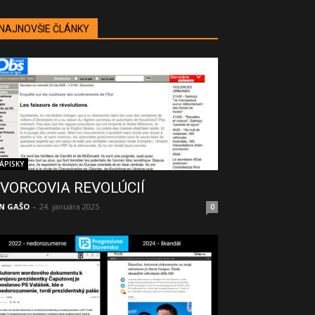
NAJNOVŠIE ČLÁNKY
ÁPISKY
VORCOVIA REVOLÚCIÍ
N GAŠO
-
24. januára 2025
0