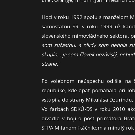
Hoci v roku 1992 spolu s manželom M
samostatnú SR, v roku 1999 už kand
slovenského mimovládneho sektora, pri
som súčasťou, a nikdy som nebola súča
skupín… ja som človek nezávislý, nebude
strane.“
Po volebnom neúspechu odišla na 5 
republike, kde opäť pomáhala pri lo
vstúpila do strany Mikuláša Dzurindu, k
Vo farbách SDKÚ-DS v roku 2010 ako
divadlo v boji o post primátora Brat
SFPA Milanom Ftáčnikom a minulý rok z 