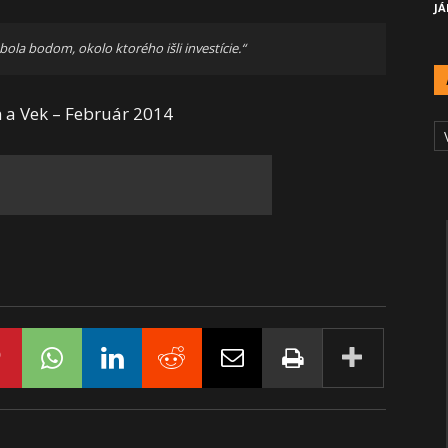
JÁ
ola bodom, okolo ktorého išli investície.“
 a Vek – Február 2014
A
Č