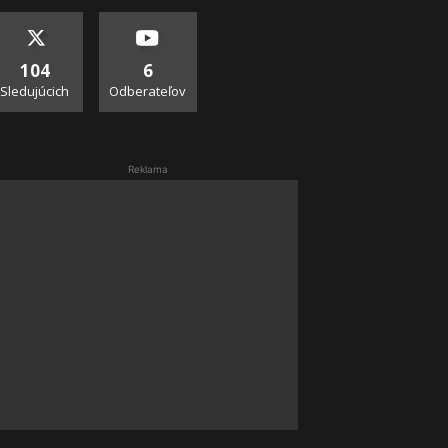
104
6
Sledujúcich
Odberateľov
Reklama