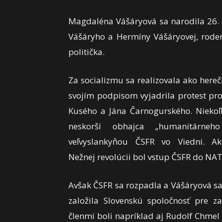
Magdaléna Vášáryová sa narodila 26. a
Vášáryho a Hermíny Vášáryovej, roden
politička.
Za socializmu sa realizovala ako her
svojím podpisom vyjadrila protest pro
Kusého a Jána Čarnogurského. Niekoľ
neskorší obhajca „humanitárne
veľvyslankyňou ČSFR vo Viedni. A
Nežnej revolúcii bol vstup ČSFR do NAT
Avšak ČSFR sa rozpadla a Vášáryová sa
založila Slovenskú spoločnosť pre za
členmi boli napríklad aj Rudolf Chmel