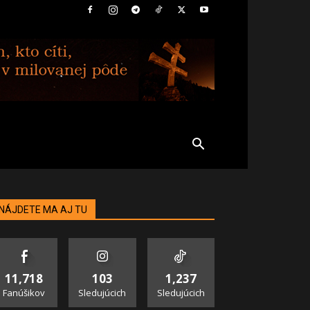
NÁJDETE MA AJ TU
11,718
103
1,237
Fanúšikov
Sledujúcich
Sledujúcich