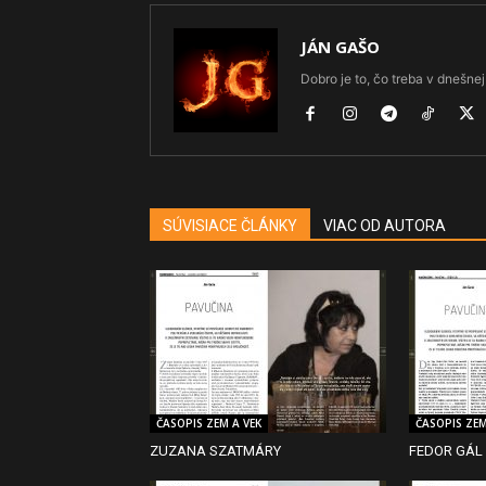
JÁN GAŠO
Dobro je to, čo treba v dnešnej 
SÚVISIACE ČLÁNKY
VIAC OD AUTORA
ČASOPIS ZEM A VEK
ČASOPIS ZEM
ZUZANA SZATMÁRY
FEDOR GÁL