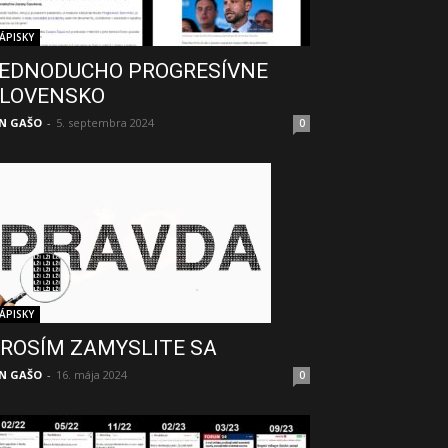
ÁPISKY
EDNODUCHO PROGRESÍVNE
LOVENSKO
N GAŠO
-
5. septembra 2024
0
ÁPISKY
ROSÍM ZAMYSLITE SA
N GAŠO
-
16. mája 2024
0