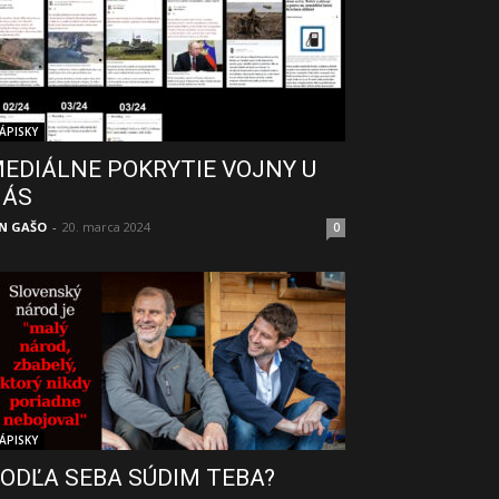
ÁPISKY
EDIÁLNE POKRYTIE VOJNY U
NÁS
N GAŠO
-
20. marca 2024
0
ÁPISKY
ODĽA SEBA SÚDIM TEBA?