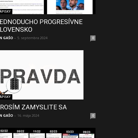
ÁPISKY
EDNODUCHO PROGRESÍVNE
LOVENSKO
N GAŠO
-
5. septembra 2024
0
ÁPISKY
ROSÍM ZAMYSLITE SA
N GAŠO
-
16. mája 2024
0