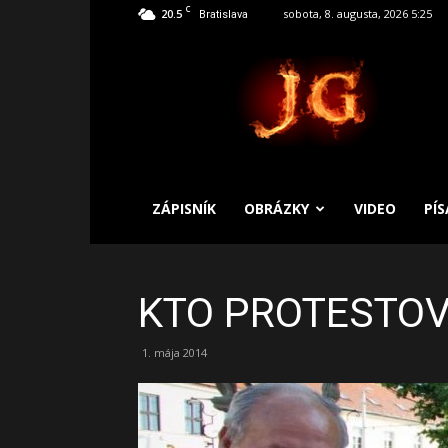
C
20.5
sobota, 8. augusta, 2026 5:25
Bratislava
SLOBODNÝ
ZÁPISNÍK
ZÁPISNÍK
OBRÁZKY
VIDEO
PÍ
KTO PROTESTOV
1. mája 2014