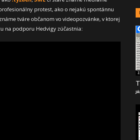
e profesionálny protest, ako o nejakú spontánnu
 známe tváre občanom vo videopozvánke, v ktorej
stu na podporu Hedvigy zúčastnia:
Z
T
JÁ