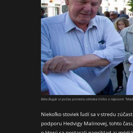
Béla Bugár si počas protestu oblieka tričko s nápisom "Maďa
Niekoľko stoviek ľudí sa v stredu zúčast
podporu Hedvigy Malinovej, tohto čas
o ktorú sa postarali napríklad aj médi