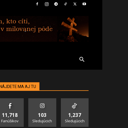
NÁJDETE MA AJ TU
11,718
103
1,237
Fanúšikov
Sledujúcich
Sledujúcich