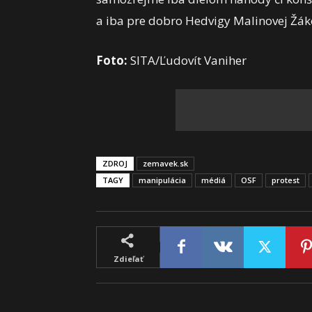
a iba pre dobro Hedvigy Malinovej Žá
Foto:
SITA/Ľudovít Vaniher
ZDROJ
zemavek.sk
TAGY
manipulácia
médiá
OSF
protest
Zdieľať