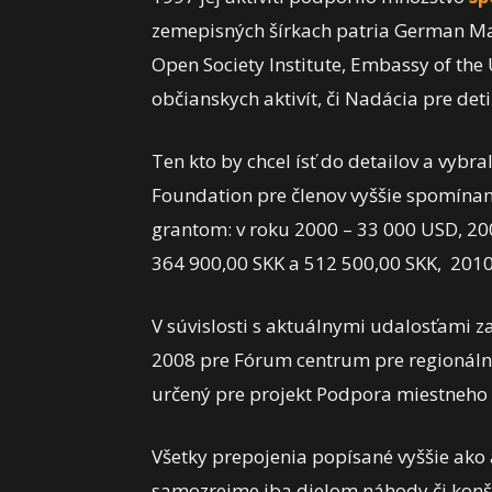
zemepisných šírkach patria German Mar
Open Society Institute, Embassy of the
občianskych aktivít, či Nadácia pre deti
Ten kto by chcel ísť do detailov a vybr
Foundation pre členov vyššie spomínan
grantom: v roku 2000 – 33 000 USD, 20
364 900,00 SKK a 512 500,00 SKK, 2010
V súvislosti s aktuálnymi udalosťami 
2008 pre Fórum centrum pre regionálny 
určený pre projekt Podpora miestneho 
Všetky prepojenia popísané vyššie ako a
samozrejme iba dielom náhody či konšpi