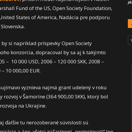
JÁ
shall Fund of the US, Open Society Foundation,
 United States of America, Nadácia pre podporu
 Slovenska.
A
Č
al by si napríklad príspevky Open Society
oho konzorcia, dopracoval by sa aj k takýmto
05 – 10 000 USD, 2006 – 120 000 SKK, 2008 –
 – 10 000,00 EUR.
zaujímavo vyznieva najmä grant udelený v roku
rozvoj v Šamoríne (364 900,00 SKK), ktorý bol
rozvoja na Ukrajine.
j ďalšie tu nerozoberané súvislosti sú
rácie a áno, všetci zúčastnení „protestovali“ len