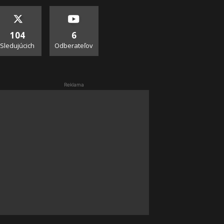
104
6
Sledujúcich
Odberateľov
Reklama