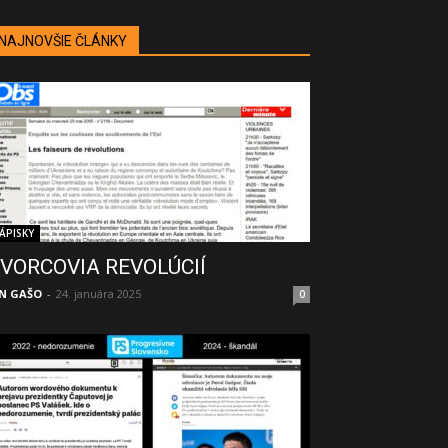
NAJNOVŠIE ČLÁNKY
ÁPISKY
VORCOVIA REVOLÚCIÍ
N GAŠO
-
24. januára 2025
0