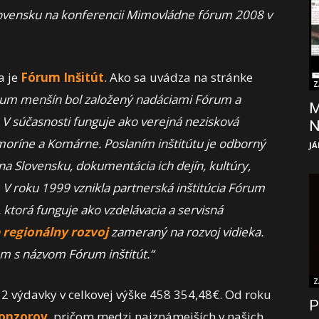
ovensku na konferencii Mimovládne fórum 2008 v
a je
Fórum Inšitút
. Ako sa uvádza na stránke
Z
skum menšín bol založený nadáciami Fórum a
M
 V súčasnosti funguje ako verejná nezisková
moríne a Komárne. Poslaním inštitútu je odborný
JÁ
a Slovensku, dokumentácia ich dejín, kultúry,
 V roku 1999 vznikla partnerská inštitúcia Fórum
, ktorá funguje ako vzdelávacia a servisná
regionálny rozvoj
zameraný na rozvoj vidieka.
ium s názvom Fórum inštitút.“
Z
2 výdavky v celkovej výške 458 354,48€. Od roku
P
onzorov
, pričom medzi najznámejších v našich