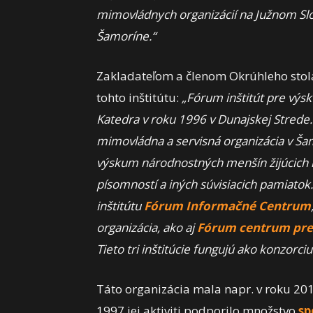
mimovládnych organizácií na Južnom Sl
Šamoríne.“
Zakladateľom a členom Okrúhleho stol
tohto inštitútu:
„Fórum inštitút pre vý
Katedra v roku 1996 v Dunajskej Strede.
mimovládna a servisná organizácia v Ša
výskum národnostných menšín žijúcich n
písomností a iných súvisiacich pamiatok.
inštitútu
Fórum Informačné Centrum
organizácia, ako aj
Fórum centrum pre 
Tieto tri inštitúcie fungujú ako konzorc
Táto organizácia mala napr. v roku 201
1997 jej aktiviti podporilo množstvo
sp