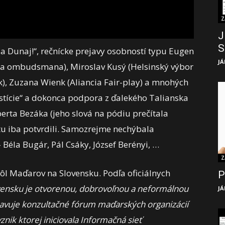
Z
J
S
a Dunaj!“, rečnícke prejavy osobností typu Eugen
JÁ
ária ombudsmana), Miroslav Kusý (Helsinský výbor
), Zuzana Wienk (Aliancia Fair-play) a mnohých
justície“ a dokonca podpora z ďalekého Talianska
rta Bezáka (jeho slová na pódiu prečítala
tu iba potvrdili. Samozrejme nechýbala
 Béla Bugár, Pál Csáky, József Berényi, …
Z
ôl Maďarov na Slovensku. Podľa oficiálnych
P
vensku je otvorenou, dobrovoľnou a neformálnou
JÁ
dstavuje konzultačné fórum maďarských organizácií
nik ktorej iniciovala Informačná sieť