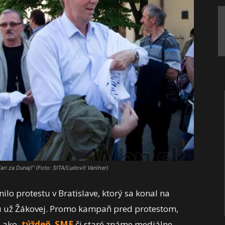
ri za Dunaj!" (Foto: SITA/Ľudovít Vaniher)
nilo protestu v Bratislave, ktorý sa konal na
u už Žákovej. Promo kampaň pred protestom,
á ako
.týždeň
,
SME
či staré známe mediálne