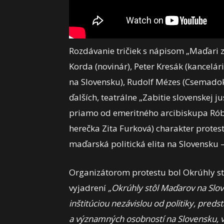
Rozdávanie tričiek s nápisom „Maďari z
Korda (novinár), Peter Kresák (kancel
na Slovensku), Rudolf Mézes (Csemadok
ďalších, teatrálne „Zabitie slovenskej 
priamo od emeritného arcibiskupa Róbe
herečka Zita Furková) charakter protes
maďarská politická elita na Slovensku –
Organizátorom protestu bol Okrúhly st
vyjadrení
„Okrúhly stôl Maďarov na Slo
inštitúciou nezávislou od politiky, pre
a významných osobností na Slovensku, vz