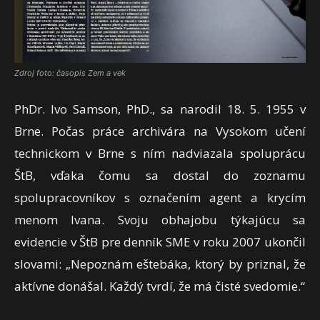
Zdroj foto: časopis Zem a vek
PhDr. Ivo Samson, PhD., sa narodil 18. 5. 1955 v
Brne. Počas práce archivára na Vysokom učení
technickom v Brne s ním nadviazala spoluprácu
ŠtB, vďaka čomu sa dostal do zoznamu
spolupracovníkov s označením agent a krycím
menom Ivana. Svoju obhajobu týkajúcu sa
evidencie v ŠtB pre denník SME v roku 2007 ukončil
slovami: „Nepoznám eštebáka, ktorý by priznal, že
aktívne donášal. Každý tvrdí, že má čisté svedomie.“