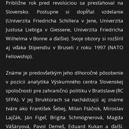
Približne rok pred revolúciou sa presťahoval na
Slovensko. Postupne si dopĺňal vzdelanie
(Univerzita Friedricha Schillera v Jene, Univerzita
Justusa Liebiga v Giessene, Univerzita Friedricha
Wilhelma v Bonne a ďalšie). Svoje obzory si rozšíril
aj vďaka štipendiu v Bruseli z roku 1997 (NATO
Fellowship).
Známe je predovšetkým jeho dlhoročné pôsobenie
v pozícii analytika Výskumného centra Slovenskej
spoločnosti pre zahraničnú politiku v Bratislave (RC
SFPA). V jej štruktúrach sa nachádzajú aj známe
tváre ako František Šebej, Milan Ftáčnik, Miroslav
Lajčák, Ján Figeľ, Brigita Schmögnerová, Magda
Vášáryová, Pavol Demeš, Eduard Kukan a ďalší.