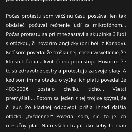
Počas protestu som väčšinu času postával len tak
obďaleč, počúval rečnenie ľudí za mikrofónom…
Počas protestu sa pri mne zastavila skupinka 3 ľudí
s otázkou, či hovorím anglicky (oni boli z Kanady).
Keď som povedal že trošku hej, chceli vysvetlenie, že
kto sú tí ľudia a kvôli čomu protestujú. Hovorím, že
to sú zdravotné sestry a protestujú za svoje platy. A
keď som im na otázku o výške ich platu povedal že
400-500€, zostalo chvíľku ticho… Všetci
premýšľali… Potom sa jeden z tej trojice spýtal, že
či eur. Po kladnej odpovedi prišla ihneď ďalšia
otázka: „týždenne?“ Povedal som, nie, to je ich
mesačný plat. Nato všetci traja, ako keby to mali