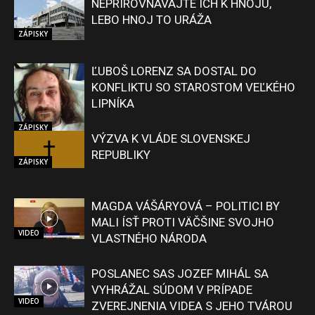
NEPRIROVNÁVAJTE ICH K HNOJU,
LEBO HNOJ TO URÁŽA
ZÁPISKY
ĽUBOŠ LORENZ SA DOSTAL DO
KONFLIKTU SO STAROSTOM VEĽKÉHO
LIPNÍKA
ZÁPISKY
VÝZVA K VLÁDE SLOVENSKEJ
REPUBLIKY
ZÁPISKY
MAGDA VÁŠÁRYOVÁ – POLITICI BY
MALI ÍSŤ PROTI VÄČŠINE SVOJHO
VIDEO
VLASTNÉHO NÁRODA
POSLANEC SAS JOZEF MIHÁL SA
VYHRÁŽAL SÚDOM V PRÍPADE
VIDEO
ZVEREJNENIA VIDEA S JEHO TVÁROU