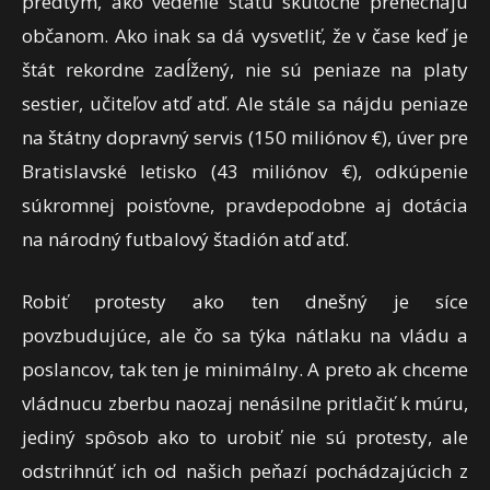
predtým, ako vedenie štátu skutočne prenechajú
občanom. Ako inak sa dá vysvetliť, že v čase keď je
štát rekordne zadĺžený, nie sú peniaze na platy
sestier, učiteľov atď atď. Ale stále sa nájdu peniaze
na štátny dopravný servis (150 miliónov €), úver pre
Bratislavské letisko (43 miliónov €), odkúpenie
súkromnej poisťovne, pravdepodobne aj dotácia
na národný futbalový štadión atď atď.
Robiť protesty ako ten dnešný je síce
povzbudujúce, ale čo sa týka nátlaku na vládu a
poslancov, tak ten je minimálny. A preto ak chceme
vládnucu zberbu naozaj nenásilne pritlačiť k múru,
jediný spôsob ako to urobiť nie sú protesty, ale
odstrihnúť ich od našich peňazí pochádzajúcich z