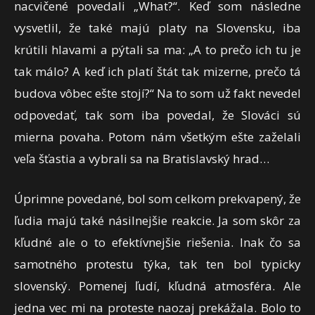
nacvičené povedali „What?“. Keď som následne
vysvetlil, že také majú platy na Slovensku, iba
krútili hlavami a pýtali sa ma: „A to prečo ich tu je
tak málo? A keď ich platí štát tak mizerne, prečo tá
budova vôbec ešte stojí?“ Na to som už fakt nevedel
odpovedať, tak som iba povedal, že Slováci sú
mierna povaha. Potom nám všetkým ešte zaželali
veľa šťastia a vybrali sa na Bratislavský hrad…
Úprimne povedané, bol som celkom prekvapený, že
ľudia majú také násilnejšie reakcie. Ja som skôr za
kľudné ale o to efektívnejšie riešenia. Inak čo sa
samotného protestu týka, tak ten bol typicky
slovenský. Pomenej ľudí, kľudná atmosféra. Ale
jedna vec mi na proteste naozaj prekážala. Bolo to