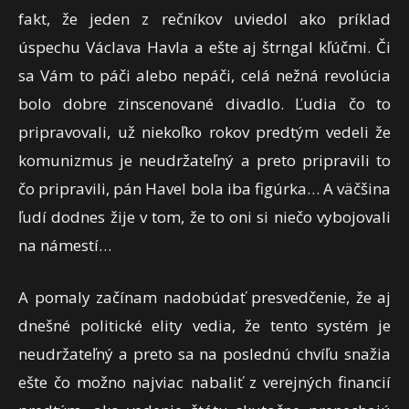
fakt, že jeden z rečníkov uviedol ako príklad
úspechu Václava Havla a ešte aj štrngal kľúčmi. Či
sa Vám to páči alebo nepáči, celá nežná revolúcia
bolo dobre zinscenované divadlo. Ľudia čo to
pripravovali, už niekoľko rokov predtým vedeli že
komunizmus je neudržateľný a preto pripravili to
čo pripravili, pán Havel bola iba figúrka… A väčšina
ľudí dodnes žije v tom, že to oni si niečo vybojovali
na námestí…
A pomaly začínam nadobúdať presvedčenie, že aj
dnešné politické elity vedia, že tento systém je
neudržateľný a preto sa na poslednú chvíľu snažia
ešte čo možno najviac nabaliť z verejných financií