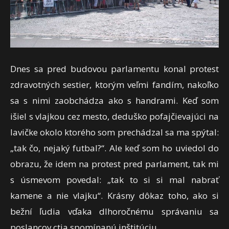
Dnes sa pred budovou parlamentu konal protest
zdravotných sestier, ktorým veľmi fandím, nakoľko
sa s nimi zaobchádza ako s handrami. Keď som
išiel s vlajkou cez mesto, deduško pofajčievajúci na
lavičke okolo ktorého som prechádzal sa ma spýtal:
„tak čo, nejaký futbal?“. Ale keď som ho uviedol do
obrazu, že idem na protest pred parlament, tak mi
s úsmevom povedal: „tak to si si mal nabrať
kamene a nie vlajku“. Krásny dôkaz toho, ako si
bežní ľudia vďaka dlhoročnému správaniu sa
poslancov ctia spomínanú inštitúciu…