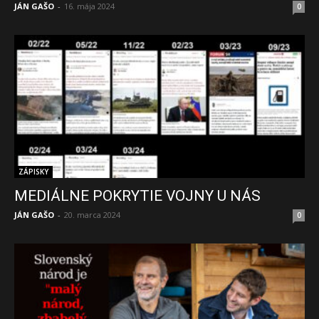
JÁN GAŠO
-
16. mája 2024
0
ZÁPISKY
MEDIÁLNE POKRYTIE VOJNY U NÁS
JÁN GAŠO
-
20. marca 2024
0