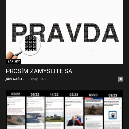
ZÁPISKY
PROSÍM ZAMYSLITE SA
JÁN GAŠO
-
16. mája 2024
0