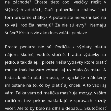
na záchode? Chcete tieto cool vecičky riešiť v
štýlových adidách, Guči pulovríku a chálovať pri
tom brutálne chálky? A potom ste nervózni keď na
to vaši rodičia nemajú? Že nie sú evry? Nemajú
šušne? Kristus vie ako dnes voláte peniaze…
Proste peniaze nie sú. Rodičia z výplaty platia
nájom, školné, vodné, stočné, hradia výdavky za
jedlo, a tak ďalej… proste riešia výdavky ktoré platiť
musia inak by vám zobrali aj to málo čo máte. A
teda ak niečo platiť musia, je logické že málokedy
im ostane na to, čo by platiť aj chceli. A to vadí aj
vám. Telka vám od malička masíruje mozgy. Vašim
rodičom tiež pekne nakladajú v správach každý
večer. Ale to by bolo na dlhšiu debatu… Skutočnosť