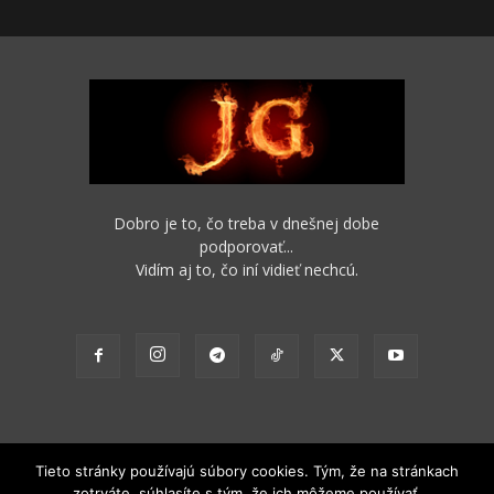
Dobro je to, čo treba v dnešnej dobe
podporovať...
Vidím aj to, čo iní vidieť nechcú.
Tieto stránky používajú súbory cookies. Tým, že na stránkach
zotrváte, súhlasíte s tým, že ich môžeme používať.