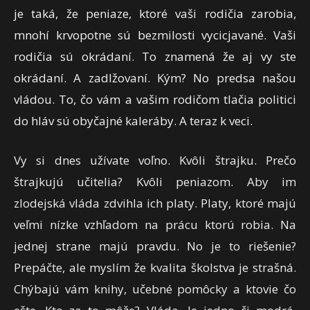
je taká, že peniaze, ktoré vaši rodičia zarobia,
mnohí krvopotne sú bezmilosti vycicjavané. Vaši
rodičia sú okrádaní. To znamená že aj vy ste
okrádaní. A zadlžovaní. Kým? No predsa našou
vládou. To, čo vám a vašim rodičom tlačia politici
do hláv sú obyčajné kaleráby. A teraz k veci.
Vy si dnes užívate voľno. Kvôli štrajku. Prečo
štrajkujú učitelia? Kvôli peniazom. Aby im
zlodejská vláda zdvihla ich platy. Platy, ktoré majú
veľmi nízke vzhľadom na prácu ktorú robia. Na
jednej strane majú pravdu. No je to riešenie?
Prepáčte, ale myslím že kvalita školstva je strašná.
Chýbajú vám knihy, učebné pomôcky a ktovie čo