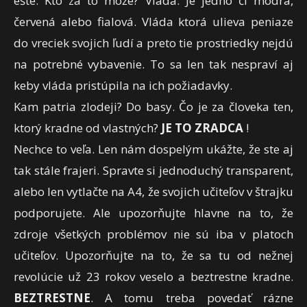
ešte. Kto za to môže? Vláda. Je jedno či modrá,
červená alebo fialová. Vláda ktorá ulieva peniaze
do vreciek svojich ľudí a preto tie prostriedky nejdú
na potrebné vybavenie. To sa len tak nespraví aj
keby vláda pristúpila na ich požiadavky.
Kam patria zlodeji? Do basy. Čo je za človeka ten,
ktorý kradne od vlastných?
JE TO ZRADCA
!
Nechce to veľa. Len nám dospelým ukážte, že ste aj
tak stále frajeri. Spravte si jednoduchý transparent,
alebo len vytlačte na A4, že svojich učiteľov v štrajku
podporujete. Ale upozorňujte hlavne na to, že
zdroje všetkých problémov nie sú iba v platoch
učiteľov. Upozorňujte na to, že sa tu od nežnej
revolúcie už 23 rokov veselo a beztrestne kradne.
BEZTRESTNE
. A tomu treba povedať rázne