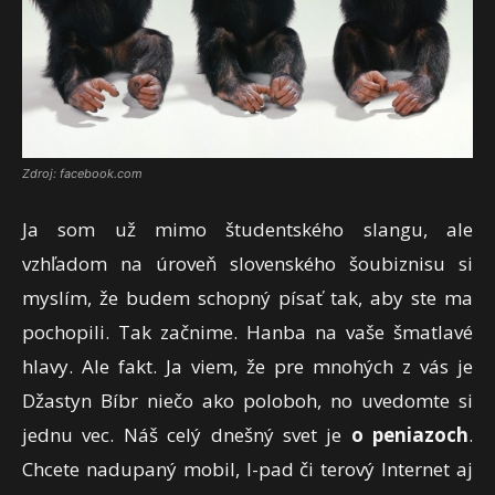
Zdroj: facebook.com
Ja som už mimo študentského slangu, ale
vzhľadom na úroveň slovenského šoubiznisu si
myslím, že budem schopný písať tak, aby ste ma
pochopili. Tak začnime. Hanba na vaše šmatlavé
hlavy. Ale fakt. Ja viem, že pre mnohých z vás je
Džastyn Bíbr niečo ako poloboh, no uvedomte si
jednu vec. Náš celý dnešný svet je
o peniazoch
.
Chcete nadupaný mobil, I-pad či terový Internet aj