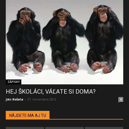
ZÁPISKY
HEJ ŠKOLÁCI, VÁĽATE SI DOMA?
Ján Košela
-
27. novembra 2012
0
NÁJDETE MA AJ TU