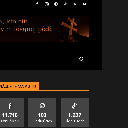
NÁJDETE MA AJ TU
11,718
103
1,237
Fanúšikov
Sledujúcich
Sledujúcich