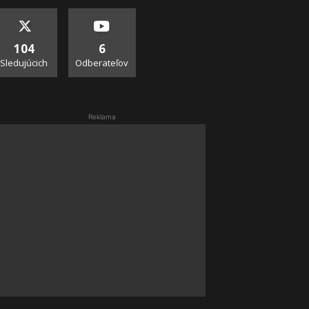
104
6
Sledujúcich
Odberateľov
Reklama