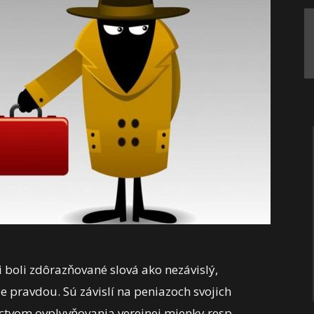
ti boli zdôrazňované slová ako nezávislý,
 pravdou. Sú závislí na peniazoch svojich
ctvom ovplyvňovania verejnej mienky resp.