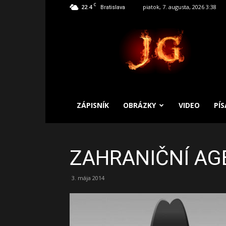
C
22.4
piatok, 7. augusta, 2026 3:38
Bratislava
SLOBODNÝ
ZÁPISNÍK
ZÁPISNÍK
OBRÁZKY
VIDEO
PÍ
ZAHRANIČNÍ AG
3. mája 2014