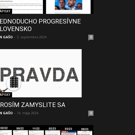
ÁPISKY
EDNODUCHO PROGRESÍVNE
LOVENSKO
N GAŠO
-
5. septembra 2024
0
ÁPISKY
ROSÍM ZAMYSLITE SA
N GAŠO
-
16. mája 2024
0