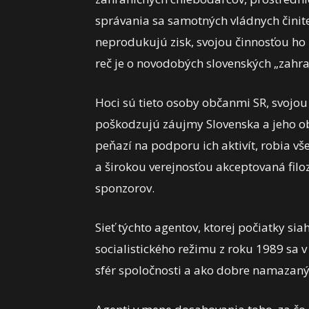
správania sa samotných vládnych činite
neprodukujú zisk, svojou činnosťou ho
reč je o novodobých slovenských „zahr
Hoci sú tieto osoby občanmi SR, svojo
poškodzujú záujmy Slovenska a jeho o
peňazí na podporu ich aktivít, robia vš
a širokou verejnosťou akceptovaná filoz
sponzorov.
Sieť týchto agentov, ktorej počiatky s
socialistického režimu z roku 1989 sa v
sfér spoločnosti a ako dobre namazaný