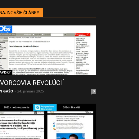
NAJNOVŠIE ČLÁNKY
ÁPISKY
VORCOVIA REVOLÚCIÍ
N GAŠO
-
24. januára 2025
0