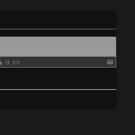
{}
[+]