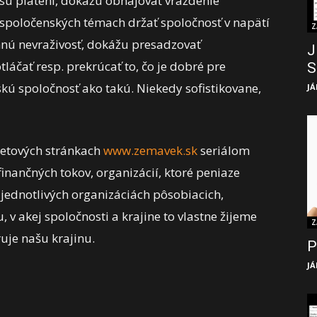
sú platení, dokážu obhajovať vraždenie
h spoločenských témach držať spoločnosť v napätí
Z
omnú nevraživosť, dokážu presadzovať
J
láčať resp. prekrúcať to, čo je dobré pre
S
skú spoločnosť ako takú. Niekedy sofistikovane,
JÁ
netových stránkach
www.zemavek.sk
seriálom
inančných tokov, organizácií, ktoré peniaze
v jednotlivých organizáciách pôsobiacich,
 v akej spoločnosti a krajine to vlastne žijeme
Z
uje našu krajinu.
P
JÁ