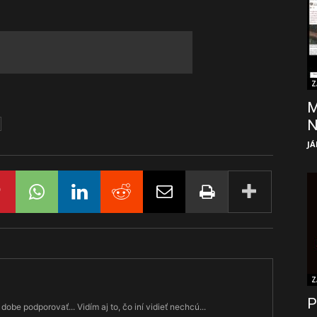
Z
M
JÁ
Z
P
dobe podporovať... Vidím aj to, čo iní vidieť nechcú...