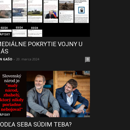
ÁPISKY
EDIÁLNE POKRYTIE VOJNY U
NÁS
N GAŠO
-
20. marca 2024
0
ÁPISKY
ODĽA SEBA SÚDIM TEBA?