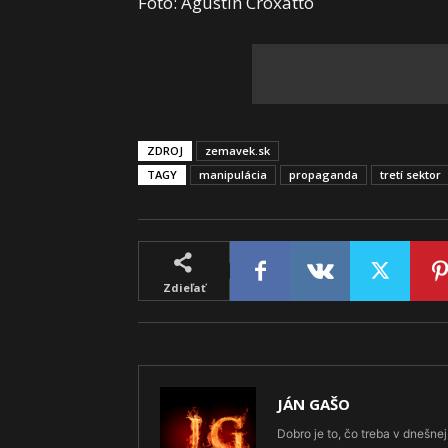
Foto: Agustin Croxatto
ZDROJ
zemavek.sk
TAGY
manipulácia
propaganda
tretí sektor
Zdieľať
JÁN GAŠO
Dobro je to, čo treba v dnešnej 