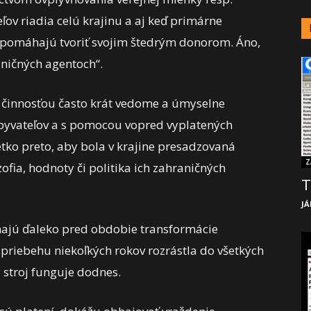
ľov riadia celú krajinu a aj keď primárne
 pomáhajú tvoriť svojim štedrým donorom. Áno,
aničných agentoch“.
u činnosťou často krát vedome a úmyselne
byvateľov a s pomocou vopred vyplatených
etko preto, aby bola v krajine presadzovaná
Z
ofia, hodnoty či politika ich zahraničných
T
JÁ
iahajú ďaleko pred obdobie transformácie
 priebehu niekoľkých rokov rozrástla do všetkých
 stroj funguje dodnes.