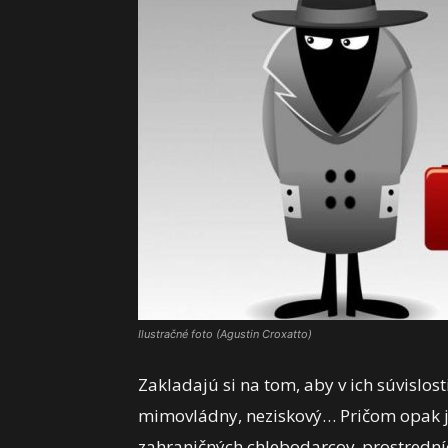
Ilustračné foto (Agustin Croxatto)
Zakladajú si na tom, aby v ich súvislos
mimovládny, neziskový… Pričom opak je
zahraničných chlebodarcov, prostrední