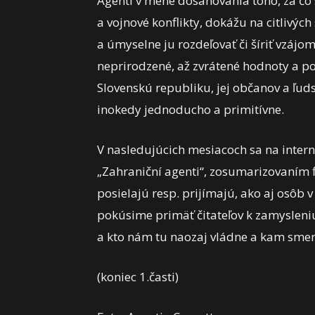
Agenti v mene dosahovania toho, za čo 
a vojnové konflikty, dokážu na citlivýc
a úmyselne ju rozdeľovať či šíriť vzáj
neprirodzené, až zvrátené hodnoty a pot
Slovenskú republiku, jej občanov a ľud
inokedy jednoducho a primitívne.
V nasledujúcich mesiacoch sa na inter
„Zahraniční agenti“, zosumarizovaním f
posielajú resp. prijímajú, ako aj osôb 
pokúsime primäť čitateľov k zamysleniu,
a kto nám tu naozaj vládne a kam smer
(koniec 1.časti)