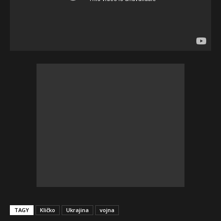
TAGY
Kličko
Ukrajina
vojna