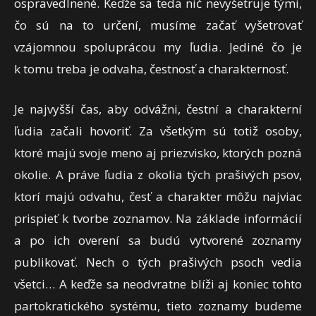
ospravedlnené. Keďže sa teda nič nevyšetruje tými,
čo sú na to určení, musíme začať vyšetrovať
vzájomnou spoluprácou my ľudia. Jediné čo je
k tomu treba je odvaha, čestnosť a charakternosť.
Je najvyšší čas, aby odvážni, čestní a charakterní
ľudia začali hovoriť. Za všetkým sú totiž osoby,
ktoré majú svoje meno aj priezvisko, ktorých pozná
okolie. A práve ľudia z okolia tých prašivých psov,
ktorí majú odvahu, česť a charakter môžu najviac
prispieť k tvorbe zoznamov. Na základe informácií
a po ich overení sa budú vytvorené zoznamy
publikovať. Nech o tých prašivých psoch vedia
všetci… A keďže sa neodvratne blíži aj koniec tohto
partokratického systému, tieto zoznamy budeme