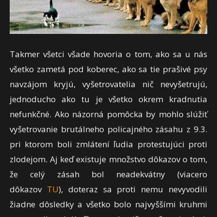
Takmer všetci všade hovoria o tom, ako sa u nás
všetko zametá pod koberec, ako sa tie prašivé psy
navzájom kryjú, vyšetrovatelia nič nevyšetrujú,
jednoducho ako tu je všetko okrem kradnutia
nefunkčné. Ako názorná pomôcka by mohlo slúžiť
vyšetrovanie brutálneho policajného zásahu z 9.3.
pri ktorom boli zmlátení ľudia protestujúci proti
zlodejom. Aj keď existuje množstvo dôkazov o tom,
že celý zásah bol neadekvátny (viacero
dôkazov
TU
), doteraz sa proti nemu nevyvodili
žiadne dôsledky a všetko bolo najvyššími kruhmi