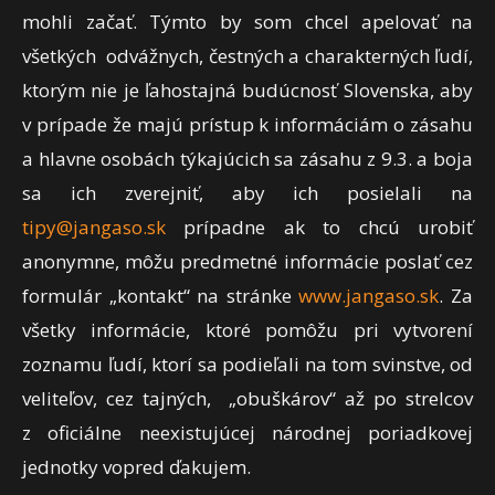
mohli začať. Týmto by som chcel apelovať na
všetkých odvážnych, čestných a charakterných ľudí,
ktorým nie je ľahostajná budúcnosť Slovenska, aby
v prípade že majú prístup k informáciám o zásahu
a hlavne osobách týkajúcich sa zásahu z 9.3. a boja
sa ich zverejniť, aby ich posielali na
tipy@jangaso.sk
prípadne ak to chcú urobiť
anonymne, môžu predmetné informácie poslať cez
formulár „kontakt“ na stránke
www.jangaso.sk
. Za
všetky informácie, ktoré pomôžu pri vytvorení
zoznamu ľudí, ktorí sa podieľali na tom svinstve, od
veliteľov, cez tajných, „obuškárov“ až po strelcov
z oficiálne neexistujúcej národnej poriadkovej
jednotky vopred ďakujem.