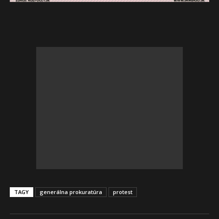
TAGY
generálna prokuratúra
protest