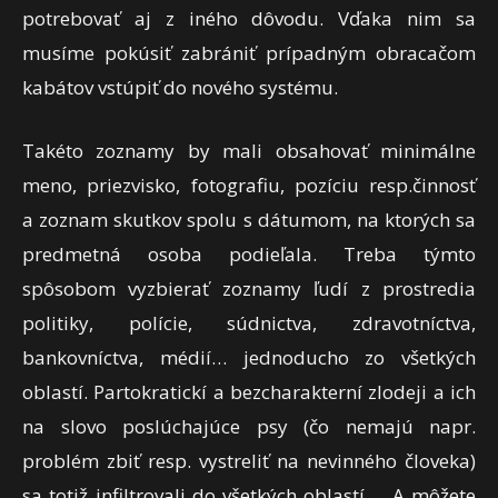
potrebovať aj z iného dôvodu. Vďaka nim sa
musíme pokúsiť zabrániť prípadným obracačom
kabátov vstúpiť do nového systému.
Takéto zoznamy by mali obsahovať minimálne
meno, priezvisko, fotografiu, pozíciu resp.činnosť
a zoznam skutkov spolu s dátumom, na ktorých sa
predmetná osoba podieľala. Treba týmto
spôsobom vyzbierať zoznamy ľudí z prostredia
politiky, polície, súdnictva, zdravotníctva,
bankovníctva, médií… jednoducho zo všetkých
oblastí. Partokratickí a bezcharakterní zlodeji a ich
na slovo poslúchajúce psy (čo nemajú napr.
problém zbiť resp. vystreliť na nevinného človeka)
sa totiž infiltrovali do všetkých oblastí…. A môžete