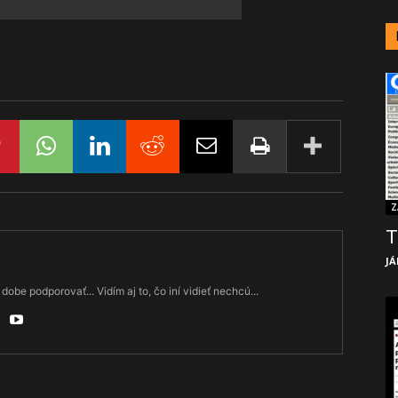
Z
T
JÁ
dobe podporovať... Vidím aj to, čo iní vidieť nechcú...