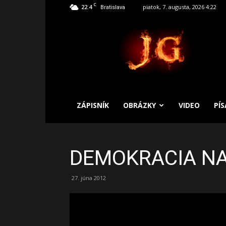
C
22.4
piatok, 7. augusta, 2026 4:22
Bratislava
SLOBODNÝ
ZÁPISNÍK
ZÁPISNÍK
OBRÁZKY
VIDEO
PÍ
DEMOKRACIA NA
27. júna 2012