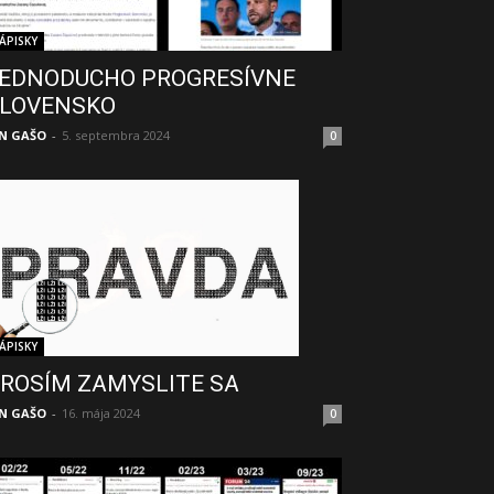
ÁPISKY
EDNODUCHO PROGRESÍVNE
LOVENSKO
N GAŠO
-
5. septembra 2024
0
ÁPISKY
ROSÍM ZAMYSLITE SA
N GAŠO
-
16. mája 2024
0