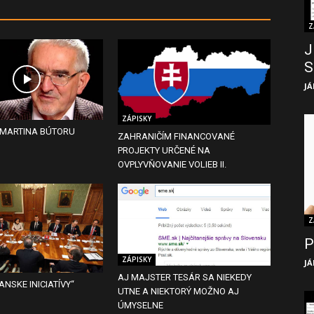
Z
J
S
JÁ
ZÁPISKY
 MARTINA BÚTORU
ZAHRANIČÍM FINANCOVANÉ
PROJEKTY URČENÉ NA
OVPLYVŇOVANIE VOLIEB II.
Z
P
ZÁPISKY
JÁ
AJ MAJSTER TESÁR SA NIEKEDY
ANSKE INICIATÍVY“
UTNE A NIEKTORÝ MOŽNO AJ
ÚMYSELNE