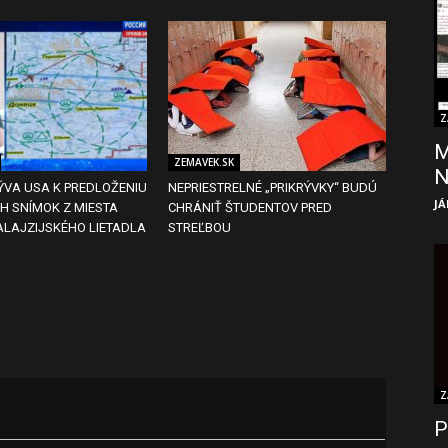
Z
M
ZEMAVEK.SK
ÝVA USA K PREDLOŽENIU
NEPRIESTRELNÉ „PRIKRÝVKY“ BUDÚ
JÁ
H SNÍMOK Z MIESTA
CHRÁNIŤ ŠTUDENTOV PRED
ALAJZIJSKÉHO LIETADLA
STREĽBOU
Z
P