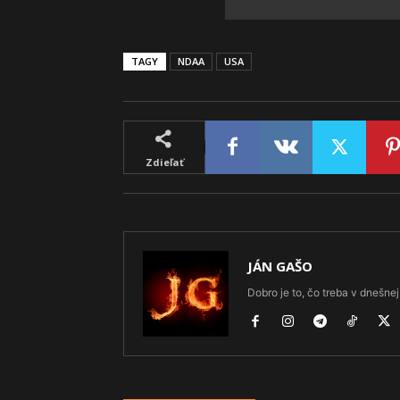
TAGY
NDAA
USA
Zdieľať
JÁN GAŠO
Dobro je to, čo treba v dnešnej 