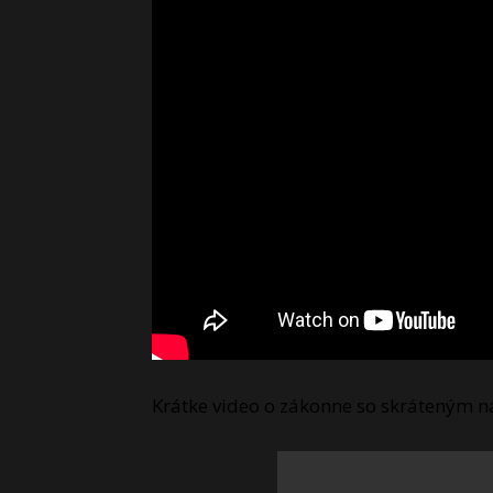
Krátke video o zákonne so skráteným