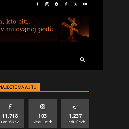
NÁJDETE MA AJ TU
11,718
103
1,237
Fanúšikov
Sledujúcich
Sledujúcich