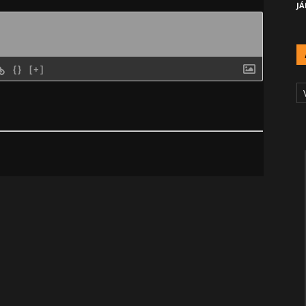
JÁ
{}
[+]
A
Č