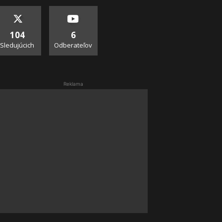
104
6
Sledujúcich
Odberateľov
Reklama