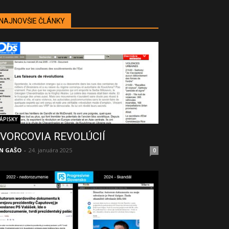
NAJNOVŠIE ČLÁNKY
ÁPISKY
VORCOVIA REVOLÚCIÍ
N GAŠO
-
24. januára 2025
0