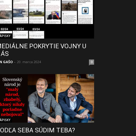
ÁPISKY
EDIÁLNE POKRYTIE VOJNY U
NÁS
N GAŠO
-
20. marca 2024
0
ÁPISKY
ODĽA SEBA SÚDIM TEBA?