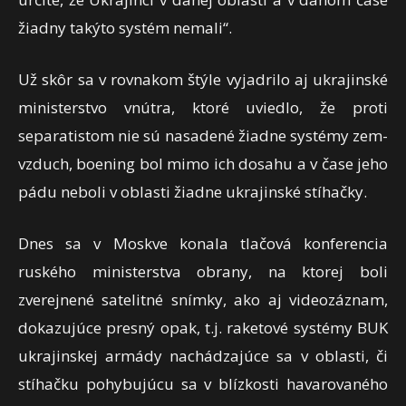
žiadny takýto systém nemali“.
Už skôr sa v rovnakom štýle vyjadrilo aj ukrajinské
ministerstvo vnútra, ktoré uviedlo, že proti
separatistom nie sú nasadené žiadne systémy zem-
vzduch, boening bol mimo ich dosahu a v čase jeho
pádu neboli v oblasti žiadne ukrajinské stíhačky.
Dnes sa v Moskve konala tlačová konferencia
ruského ministerstva obrany, na ktorej boli
zverejnené satelitné snímky, ako aj videozáznam,
dokazujúce presný opak, t.j. raketové systémy BUK
ukrajinskej armády nachádzajúce sa v oblasti, či
stíhačku pohybujúcu sa v blízkosti havarovaného