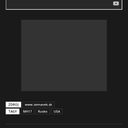
ZDROJ
www.zemavek.sk
TAGY
MH17
Rusko
USA