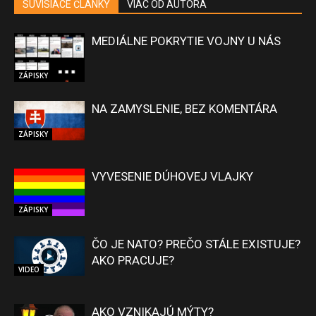
SÚVISIACE ČLÁNKY
VIAC OD AUTORA
MEDIÁLNE POKRYTIE VOJNY U NÁS
ZÁPISKY
NA ZAMYSLENIE, BEZ KOMENTÁRA
ZÁPISKY
VYVESENIE DÚHOVEJ VLAJKY
ZÁPISKY
ČO JE NATO? PREČO STÁLE EXISTUJE?
AKO PRACUJE?
VIDEO
AKO VZNIKAJÚ MÝTY?