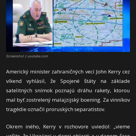
Screenshot z youtube.com
Americký minister zahraničných vecí John Kerry cez
víkend vyhlásil, že Spojené štáty na základe
satelitných snímok poznajú dráhu rakety, ktorou
mal byť zostrelený malajzijský boening. Za vinníkov
tragédie označil proruských separatistov.
Okrem iného, Kerry v rozhovore uviedol: „vieme
určite, že Ukrajinci v danej oblasti a v danom čase