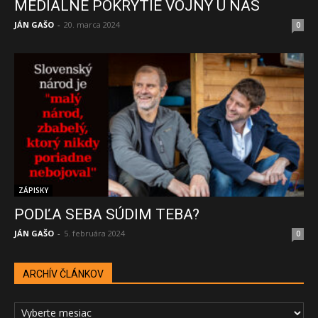
MEDIÁLNE POKRYTIE VOJNY U NÁS
JÁN GAŠO
-
20. marca 2024
0
ZÁPISKY
PODĽA SEBA SÚDIM TEBA?
JÁN GAŠO
-
5. februára 2024
0
ARCHÍV ČLÁNKOV
ARCHÍV
ČLÁNKOV