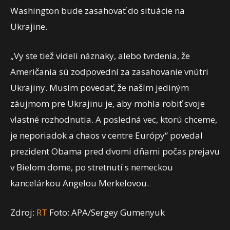
Washington bude zasahovať do situácie na
Ukrajine.
„Vy ste tiež videli náznaky, alebo tvrdenia, že
Američania sú zodpovední za zasahovanie vnútri
Ukrajiny. Musím povedať, že naším jediným
záujmom pre Ukrajinu je, aby mohla robiť svoje
vlastné rozhodnutia. A posledná vec, ktorú chceme,
je neporiadok a chaos v centre Európy“ povedal
prezident Obama pred dvomi dňami počas prejavu
v Bielom dome, po stretnutí s nemeckou
kancelárkou Angelou Merkelovou.
Zdroj:
RT
Foto: APA/Sergey Gumenyuk