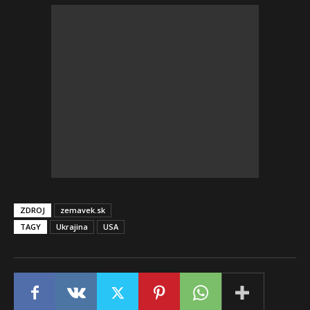
ZDROJ
zemavek.sk
TAGY
Ukrajina
USA