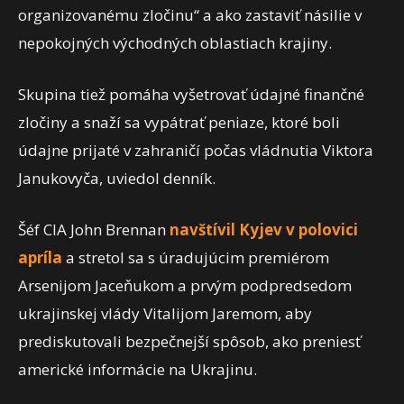
organizovanému zločinu“ a ako zastaviť násilie v
nepokojných východných oblastiach krajiny.
Skupina tiež pomáha vyšetrovať údajné finančné
zločiny a snaží sa vypátrať peniaze, ktoré boli
údajne prijaté v zahraničí počas vládnutia Viktora
Janukovyča, uviedol denník.
Šéf CIA John Brennan
navštívil Kyjev v polovici
apríla
a stretol sa s úradujúcim premiérom
Arsenijom Jaceňukom a prvým podpredsedom
ukrajinskej vlády Vitalijom Jaremom, aby
prediskutovali bezpečnejší spôsob, ako preniesť
americké informácie na Ukrajinu.