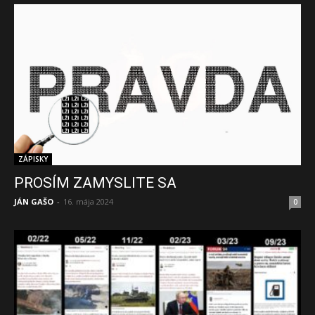
ZÁPISKY
PROSÍM ZAMYSLITE SA
JÁN GAŠO
-
16. mája 2024
0