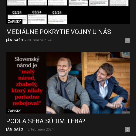
ZÁPISKY
MEDIÁLNE POKRYTIE VOJNY U NÁS
JÁN GAŠO
-
20. marca 2024
0
ZÁPISKY
PODĽA SEBA SÚDIM TEBA?
JÁN GAŠO
-
5. februára 2024
0