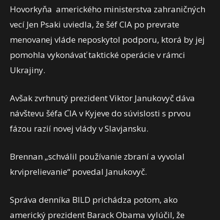
Hovorkyňa amerického ministerstva zahraničných
vecí Jen Psaki uviedla, že šéf CIA po prevrate
menovanej vláde neposkytol podporu, ktorá by jej
pomohla vykonávať taktické operácie v rámci
Ukrajiny.
Avšak zvrhnutý prezident Viktor Janukovyč dáva
návštevu šéfa CIA v Kyjeve do súvislosti s prvou
fázou razií novej vlády v Slavjansku.
Brennan „schválil používanie zbraní a vyvolal
krviprelievanie“ povedal Janukovyč.
Správa denníka BILD prichádza potom, ako
americký prezident Barack Obama vylúčil, že