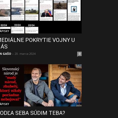
ÁPISKY
EDIÁLNE POKRYTIE VOJNY U
NÁS
N GAŠO
-
20. marca 2024
0
ÁPISKY
ODĽA SEBA SÚDIM TEBA?