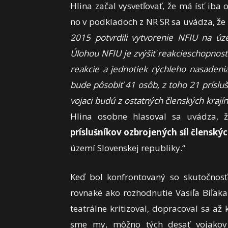
Hlina začal vysvetľovať, že má ísť iba 
no v podkladoch z NR SR sa uvádza, že
2015 potvrdili vytvorenie NFIU na úz
Úlohou NFIU je zvýšiť reakcieschopnosť
reakcie a jednotiek rýchleho nasaden
bude pôsobiť 41 osôb, z toho 21 prísluš
vojaci budú z ostatných členských kraj
Hlina osobne hlasoval sa uvádza, 
príslušníkov ozbrojených síl člensk
území Slovenskej republiky.“
Keď bol konfrontovaný so skutočnosť
rovnaké ako rozhodnutie Vasiľa Biľaka
teatrálne kritizoval, dopracoval sa až 
sme my, môžno tých desať vojakov