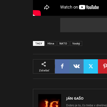
TAGY
Hlina
NATO
Vaský
Zdieľať
JÁN GAŠO
Dobro je to, čo treba v dnešnej 