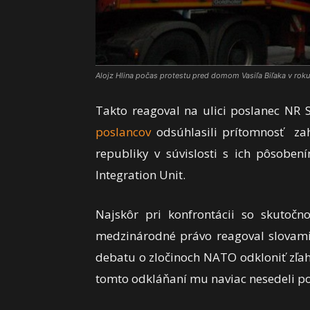
Alojz Hlina počas protestu pred domom Vasiľa Biľaka v roku
Takto reagoval na ulici poslanec NR S
poslancov
odsúhlasili prítomnosť zah
republiky v súvislosti s ich pôsobe
Integration Unit.
Najskôr pri konfrontácii so skutočn
medzinárodné právo reagoval slovami
debatu o zločinoch NATO odkloniť zľahč
tomto odkláňaní mu naviac nesedeli po