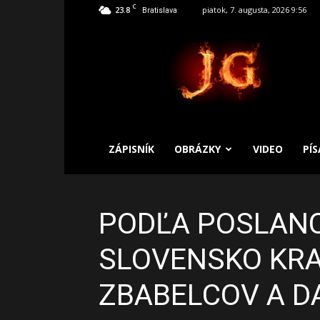
C
23.8
piatok, 7. augusta, 2026 9:56
Bratislava
SLOBODNÝ
ZÁPISNÍK
ZÁPISNÍK
OBRÁZKY
VIDEO
PÍ
PODĽA POSLANC
SLOVENSKO KRA
ZBABELCOV A D