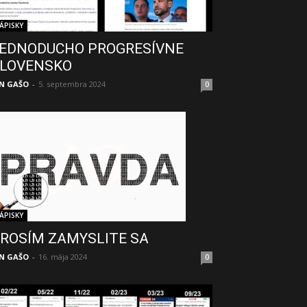
ÁPISKY
EDNODUCHO PROGRESÍVNE
LOVENSKO
N GAŠO
-
5. septembra 2024
0
ÁPISKY
ROSÍM ZAMYSLITE SA
N GAŠO
-
16. mája 2024
0