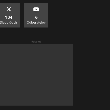
104
6
Sledujúcich
Odberateľov
Reklama