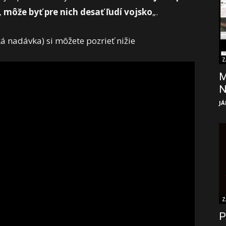
 môže byť pre nich desať ľudí vojsko
„.
á nadávka) si môžete pozrieť nižie
Z
M
JÁ
Z
P