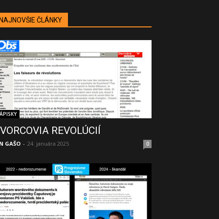
NAJNOVŠIE ČLÁNKY
ÁPISKY
VORCOVIA REVOLÚCIÍ
N GAŠO
-
24. januára 2025
0