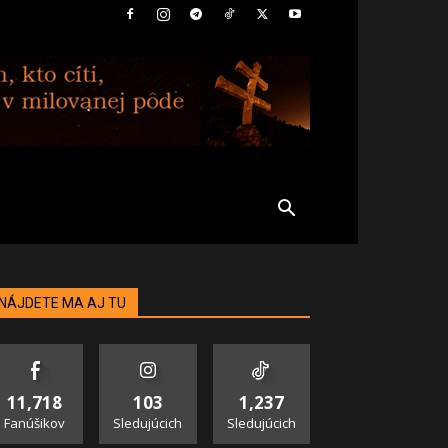
NÁJDETE MA AJ TU
11,718
103
1,237
Fanúšikov
Sledujúcich
Sledujúcich