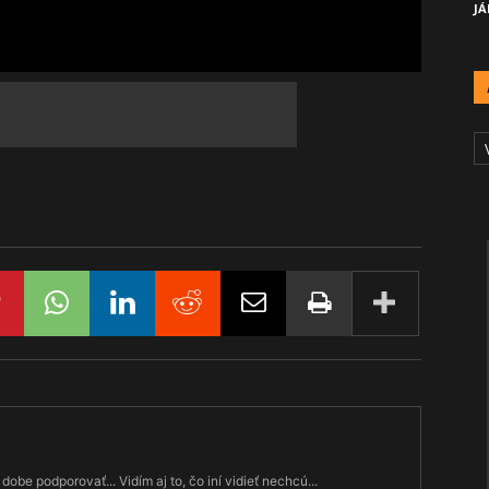
JÁ
A
Č
dobe podporovať... Vidím aj to, čo iní vidieť nechcú...