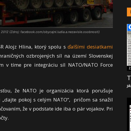
 2012 (Zdroj: facebook.com/obycajni.ludia.a.nezavisle.osobnosti)
R Alojz Hlina, ktorý spolu s
ďalšími desiatkami
raničných ozbrojených síl na území Slovenskej
ním v tíme pre integráciu síl NATO/NATO Force
Z
T
JÁ
osťou, že NATO je organizácia ktorá porušuje
 „dajte pokoj s celým NATO“, pričom sa snažil
ovaním, že v podstate ide iba o pár vojakov. Pri
čty.