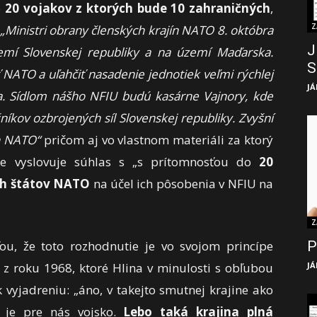
o
20 vojakov z ktorých bude 10 zahraničných
,
Z
„Ministri obrany členských krajín NATO 8. októbra
J
emí Slovenskej republiky a na území Maďarska.
S
 NATO a uľahčiť nasadenie jednotiek veľmi rýchlej
JÁ
ia. Sídlom nášho NFIU budú kasárne Vajnory, kde
níkov ozbrojených síl Slovenskej republiky. Zvyšní
ín NATO“
pričom aj vo vlastnom materiáli za ktorý
že vyslovuje súhlas s „s prítomnosťou do
20
ých štátov NATO
na účel ich pôsobenia v NFIU na
Z
ou, že toto rozhodnutie je vo svojom princípe
P
 z roku 1968, ktoré Hlina v minulosti s obľubou
JÁ
k vyjadreniu: „áno, v takejto smutnej krajine ako
 je pre nás vojsko.
Lebo taká krajina plná