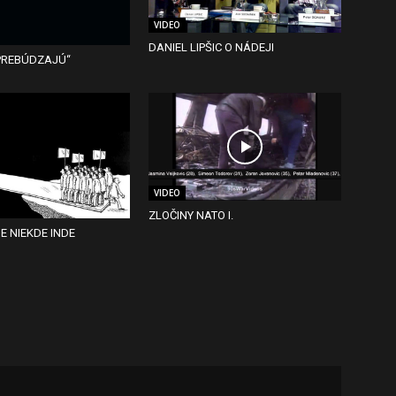
VIDEO
DANIEL LIPŠIC O NÁDEJI
 PREBÚDZAJÚ“
VIDEO
ZLOČINY NATO I.
E NIEKDE INDE