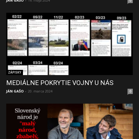
JÁN GAŠO
-
16. mája 2024
0
ZÁPISKY
MEDIÁLNE POKRYTIE VOJNY U NÁS
JÁN GAŠO
-
20. marca 2024
0