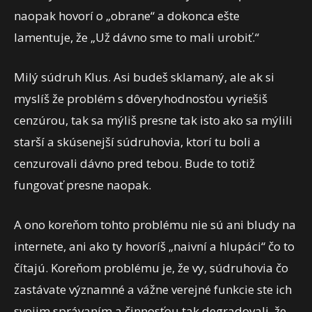
naopak hovorí o „obrane“ a dokonca ešte
lamentuje, že „Už dávno sme to mali urobiť.“
Milý súdruh Klus. Asi budeš sklamaný, ale ak si
myslíš že problém s dôveryhodnosťou vyriešiš
cenzúrou, tak sa mýliš presne tak isto ako sa mýlili
starší a skúsenejší súdruhovia, ktorí tu boli a
cenzurovali dávno pred tebou. Bude to totiž
fungovať presne naopak.
A ono koreňom tohto problému nie sú ani bludy na
internete, ani ako ty hovoríš „naivní a hlupáci“ čo to
čítajú. Koreňom problému je, že vy, súdruhovia čo
zastávate významné a vážne verejné funkcie ste ich
svojim správaním a činnosťou tak degradovali, že