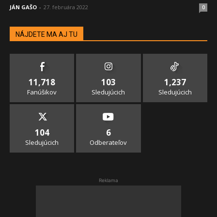
JÁN GAŠO
-
27. februára 2022
0
NÁJDETE MA AJ TU
11,718
103
1,237
Fanúšikov
Sledujúcich
Sledujúcich
104
6
Sledujúcich
Odberateľov
Reklama