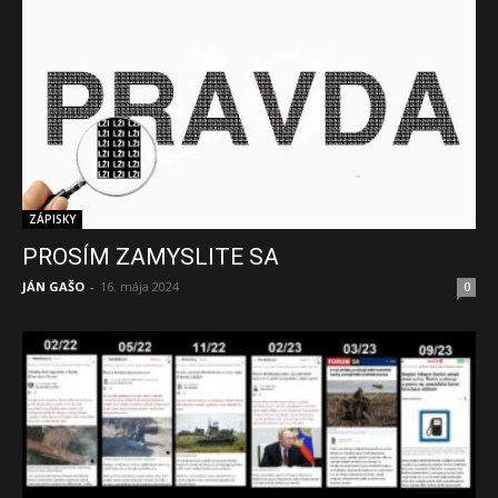
ZÁPISKY
PROSÍM ZAMYSLITE SA
JÁN GAŠO
-
16. mája 2024
0