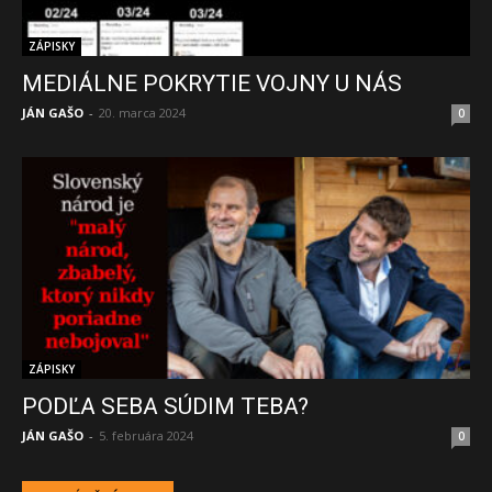
ZÁPISKY
MEDIÁLNE POKRYTIE VOJNY U NÁS
JÁN GAŠO
-
20. marca 2024
0
ZÁPISKY
PODĽA SEBA SÚDIM TEBA?
JÁN GAŠO
-
5. februára 2024
0