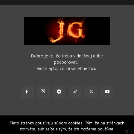
Dobro je to, čo treba v dnešnej dobe
podporovať...
Vidím aj to, čo iní vidieť nechcú.
Tieto stránky používajú súbory cookies. Tým, že na stránkach
zotrváte, súhlasíte s tým, že ich môžeme používať.
2012 - 2022 Obsah stránok je možné s funkčným odkazom na pôvodný