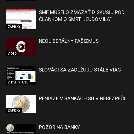
SME MUSELO ZMAZAŤ DISKUSIU POD
ČLÁNKOM O SMRTI „ĽUDOMILA“
ZÁPISKY
NEOLIBERÁLNY FAŠIZMUS
VIDEO
SLOVÁCI SA ZADLŽUJÚ STÁLE VIAC
VEDELI STE ŽE
PENIAZE V BANKÁCH SÚ V NEBEZPEČÍ!
ZÁPISKY
POZOR NA BANKY