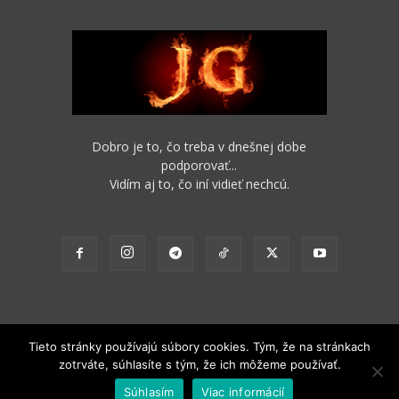
Dobro je to, čo treba v dnešnej dobe
podporovať...
Vidím aj to, čo iní vidieť nechcú.
Tieto stránky používajú súbory cookies. Tým, že na stránkach
zotrváte, súhlasíte s tým, že ich môžeme používať.
2012 - 2022 Obsah stránok je možné s funkčným odkazom na pôvodný
Súhlasím
Viac informácií
zdroj ďalej nekomerčne šíriť.