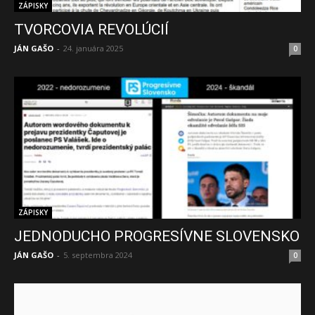
ZÁPISKY
TVORCOVIA REVOLÚCIÍ
JÁN GAŠO
-
24. januára 2025
0
ZÁPISKY
JEDNODUCHO PROGRESÍVNE SLOVENSKO
JÁN GAŠO
-
5. septembra 2024
0