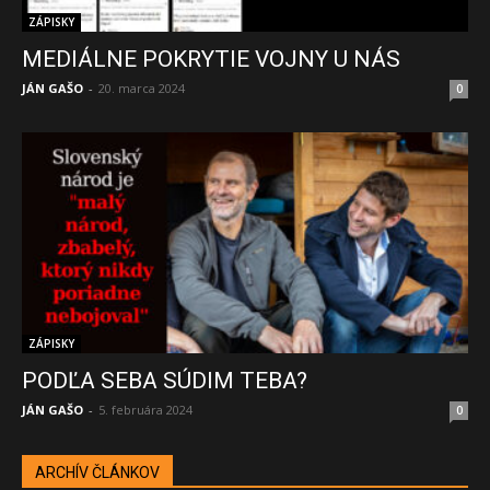
ZÁPISKY
MEDIÁLNE POKRYTIE VOJNY U NÁS
JÁN GAŠO
-
20. marca 2024
0
ZÁPISKY
PODĽA SEBA SÚDIM TEBA?
JÁN GAŠO
-
5. februára 2024
0
ARCHÍV ČLÁNKOV