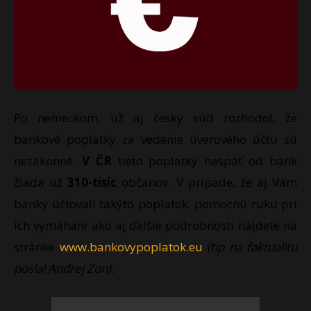
Po nemeckom, už aj český súd rozhodol, že
bankové poplatky za vedenie úverového účtu sú
nezákonné.
V ČR
tieto poplatky naspäť od bánk
žiada už
310-tisíc
občanov. V prípade, že aj Vám
banky účtovali takýto poplatok, pomocnú ruku pri
ich vymáhaní ako aj ďalšie podrobnosti nájdete na
stránke
www.bankovypoplatok.eu
(tip na faktualitu
poslal Andrej Zon).