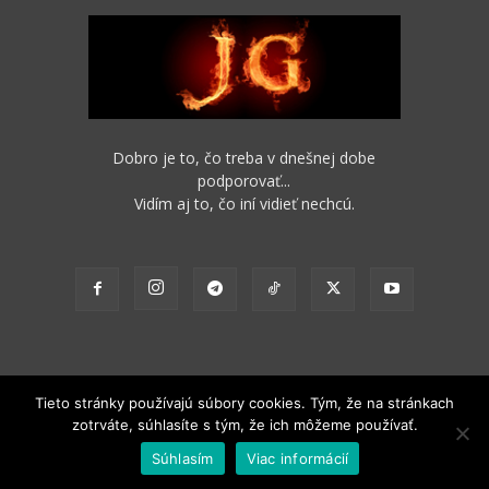
Dobro je to, čo treba v dnešnej dobe
podporovať...
Vidím aj to, čo iní vidieť nechcú.
Tieto stránky používajú súbory cookies. Tým, že na stránkach
zotrváte, súhlasíte s tým, že ich môžeme používať.
2012 - 2022 Obsah stránok je možné s funkčným odkazom na pôvodný
Súhlasím
Viac informácií
zdroj ďalej nekomerčne šíriť.