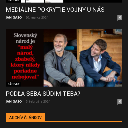
ZÁPISKY
MEDIÁLNE POKRYTIE VOJNY U NÁS
JÁN GAŠO
-
20. marca 2024
0
ZÁPISKY
PODĽA SEBA SÚDIM TEBA?
JÁN GAŠO
-
5. februára 2024
0
ARCHÍV ČLÁNKOV