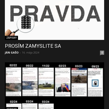
ZÁPISKY
PROSÍM ZAMYSLITE SA
JÁN GAŠO
-
16. mája 2024
0